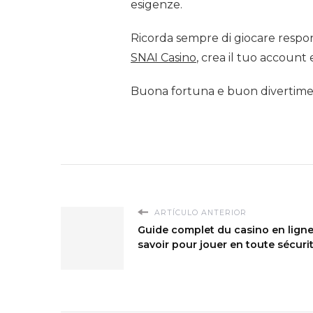
esigenze.
Ricorda sempre di giocare respons
SNAI Casino
, crea il tuo account
Buona fortuna e buon divertime
ARTÍCULO ANTERIOR
Guide complet du casino en ligne
savoir pour jouer en toute sécuri