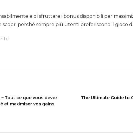
abilmente e di sfruttare i bonus disponibili per massimizz
 e scopri perché sempre più utenti preferiscono il gioco 
nto!
 – Tout ce que vous devez
The Ultimate Guide to 
té et maximiser vos gains