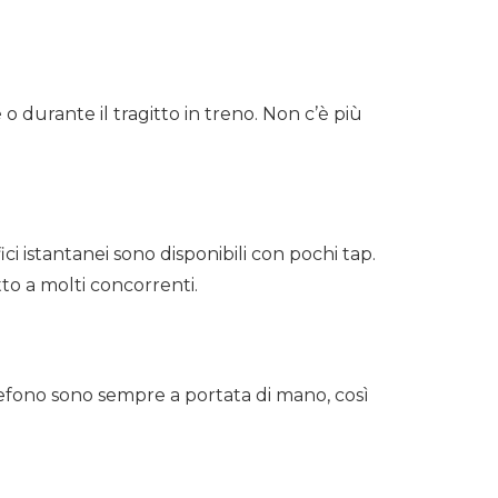
 durante il tragitto in treno. Non c’è più
ci istantanei sono disponibili con pochi tap.
to a molti concorrenti.
 telefono sono sempre a portata di mano, così