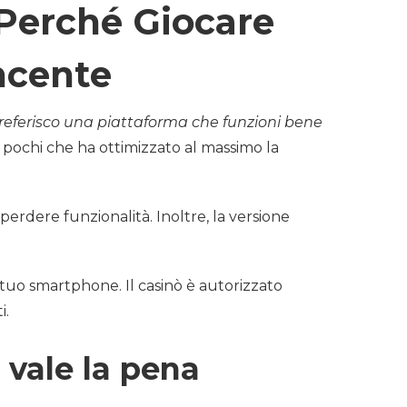
 Perché Giocare
ncente
referisco una piattaforma che funzioni bene
i pochi che ha ottimizzato al massimo la
 perdere funzionalità. Inoltre, la versione
 tuo smartphone. Il casinò è autorizzato
i.
 vale la pena