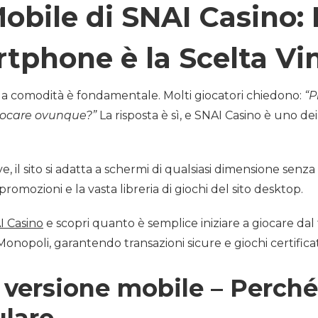
obile di SNAI Casino:
tphone è la Scelta Vi
, la comodità è fondamentale. Molti giocatori chiedono:
“P
giocare ovunque?”
La risposta è sì, e SNAI Casino è uno de
e, il sito si adatta a schermi di qualsiasi dimensione senza
promozioni e la vasta libreria di giochi del sito desktop.
AI Casino
e scopri quanto è semplice iniziare a giocare dal
onopoli, garantendo transazioni sicure e giochi certificat
 versione mobile – Perché
ulare