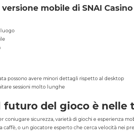
 versione mobile di SNAI Casino
i luogo
ile
h
ata possono avere minori dettagli rispetto al desktop
mitare sessioni molto lunghe
l futuro del gioco è nelle
er coniugare sicurezza, varietà di giochi e esperienza mo
a caffè, o un giocatore esperto che cerca velocità nei prel