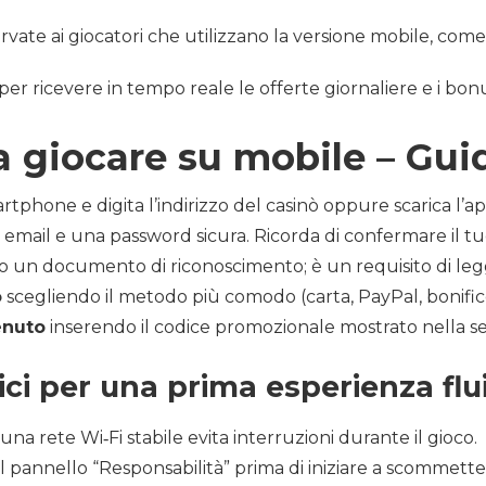
vate ai giocatori che utilizzano la versione mobile, come gi
per ricevere in tempo reale le offerte giornaliere e i bonu
a giocare su mobile – Gu
tphone e digita l’indirizzo del casinò oppure scarica l’app 
mail e una password sicura. Ricorda di confermare il tuo a
 un documento di riconoscimento; è un requisito di legg
o
scegliendo il metodo più comodo (carta, PayPal, bonific
enuto
inserendo il codice promozionale mostrato nella s
ci per una prima esperienza flu
: una rete Wi‑Fi stabile evita interruzioni durante il gioco.
 pannello “Responsabilità” prima di iniziare a scommette