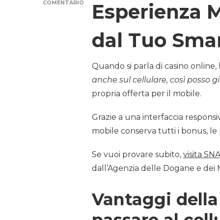
COMENTARIO
Esperienza M
dal Tuo Smar
Quando si parla di casino online
anche sul cellulare, così posso 
propria offerta per il mobile.
Grazie a una interfaccia responsiv
mobile conserva tutti i bonus, le 
Se vuoi provare subito,
visita SN
dall’Agenzia delle Dogane e dei M
Vantaggi della
passare al cell