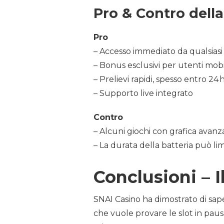
Pro & Contro della
Pro
– Accesso immediato da qualsias
– Bonus esclusivi per utenti mob
– Prelievi rapidi, spesso entro 24 
– Supporto live integrato
Contro
– Alcuni giochi con grafica avanz
– La durata della batteria può li
Conclusioni – I
SNAI Casino ha dimostrato di sap
che vuole provare le slot in paus