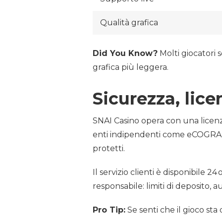
Qualità grafica
Did You Know?
Molti giocatori 
grafica più leggera.
Sicurezza, lice
SNAI Casino opera con una licenza 
enti indipendenti come eCOGRA. L
protetti.
Il servizio clienti è disponibile 24
responsabile: limiti di deposito, a
Pro Tip:
Se senti che il gioco st