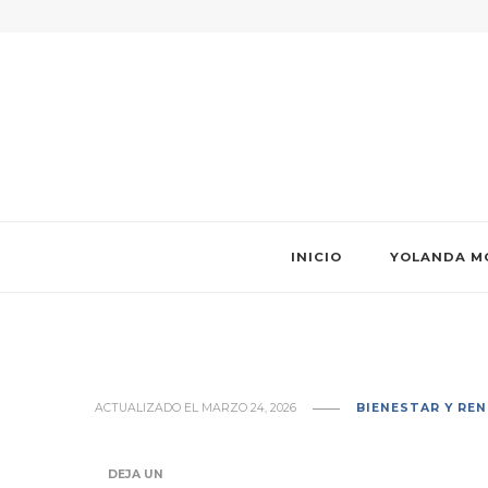
enZona® – Psicología deportiv
Especialista en psicología del deporte en Valencia. Espe
INICIO
YOLANDA M
ACTUALIZADO EL
MARZO 24, 2026
BIENESTAR Y RE
DEJA UN