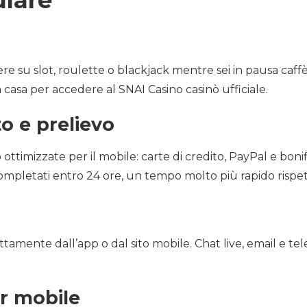
su slot, roulette o blackjack mentre sei in pausa caffè o
 casa per accedere al SNAI Casino casinò ufficiale.
to e prelievo
timizzate per il mobile: carte di credito, PayPal e bonifi
completati entro 24 ore, un tempo molto più rapido rispet
direttamente dall’app o dal sito mobile. Chat live, email e
er mobile