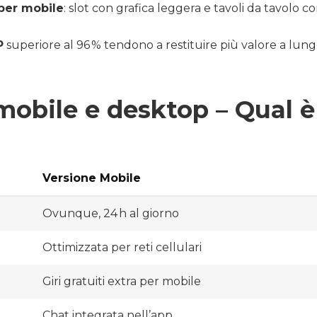
 per mobile
: slot con grafica leggera e tavoli da tavolo c
P
superiore al 96 % tendono a restituire più valore a lungo
mobile e desktop – Qual è
Versione Mobile
Ovunque, 24 h al giorno
Ottimizzata per reti cellulari
Giri gratuiti extra per mobile
Chat integrata nell’app