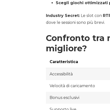
Scegli giochi ottimizzati
Industry Secret:
Le slot con
RT
dove le sessioni sono più brevi.
Confronto tra 
migliore?
Caratteristica
Accessibilità
Velocità di caricamento
Bonus esclusivi
Supporto live