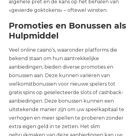
algehele pret en de kans op het behalen van
«gevierde goktokens» – oftewel winsten.
Promoties en Bonussen als
Hulpmiddel
Veel online casino’s, waaronder platforms die
bekend staan om hun aantrekkelijke
aanbiedingen, bieden diverse promoties en
bonussen aan. Deze kunnen variëren van
welkomstbonussen voor nieuwe spelers tot
gratis spins op geselecteerde slots of cashback-
aanbiedingen. Deze bonussen kunnen een
uitstekende manier zijn om uw speelkapitaal te
verhogen en meer spellen te proberen zonder
extra eigen geld in te zetten. Het slim
gebruikmaken van deze aanbiedingen kan uw