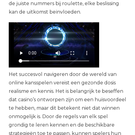
de juiste nummers bij roulette, elke beslissing
kan de uitkomst beïnvloeden.
Het succesvol navigeren door de wereld van
online kansspelen vereist een gezonde dosis
realisme en kennis. Het is belangrijk te beseffen
dat casino’s ontworpen zijn om een huisvoordeel
te hebben, maar dit betekent niet dat winnen
onmogelijk is. Door de regels van elk spel
grondig te leren kennen en de beschikbare
strategieën toe te passen, kunnen spelers hun