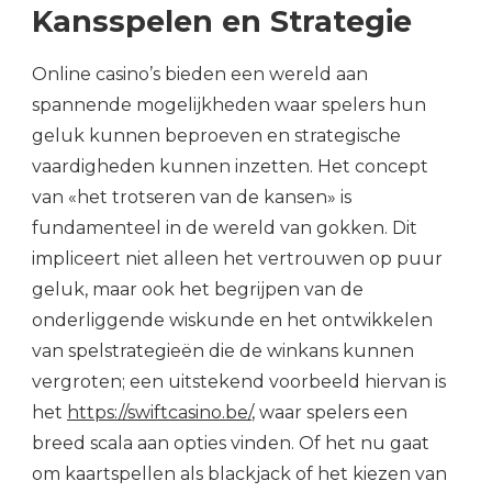
Kansspelen en Strategie
Online casino’s bieden een wereld aan
spannende mogelijkheden waar spelers hun
geluk kunnen beproeven en strategische
vaardigheden kunnen inzetten. Het concept
van «het trotseren van de kansen» is
fundamenteel in de wereld van gokken. Dit
impliceert niet alleen het vertrouwen op puur
geluk, maar ook het begrijpen van de
onderliggende wiskunde en het ontwikkelen
van spelstrategieën die de winkans kunnen
vergroten; een uitstekend voorbeeld hiervan is
het
https://swiftcasino.be/
, waar spelers een
breed scala aan opties vinden. Of het nu gaat
om kaartspellen als blackjack of het kiezen van