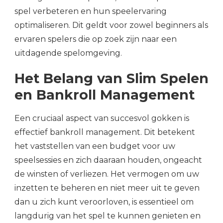
spel verbeteren en hun speelervaring
optimaliseren. Dit geldt voor zowel beginners als
ervaren spelers die op zoek zijn naar een
uitdagende spelomgeving.
Het Belang van Slim Spelen
en Bankroll Management
Een cruciaal aspect van succesvol gokken is
effectief bankroll management. Dit betekent
het vaststellen van een budget voor uw
speelsessies en zich daaraan houden, ongeacht
de winsten of verliezen. Het vermogen om uw
inzetten te beheren en niet meer uit te geven
dan u zich kunt veroorloven, is essentieel om
langdurig van het spel te kunnen genieten en