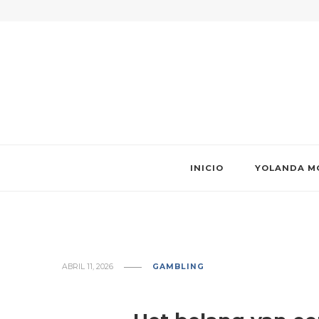
enZona® – Psicología deportiv
Especialista en psicología del deporte en Valencia. Espe
INICIO
YOLANDA M
ABRIL 11, 2026
GAMBLING