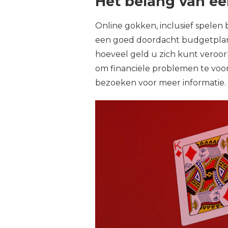
Het belang van ee
Online gokken, inclusief spelen 
een goed doordacht budgetplan, k
hoeveel geld u zich kunt veroorl
om financiële problemen te voork
bezoeken voor meer informatie.