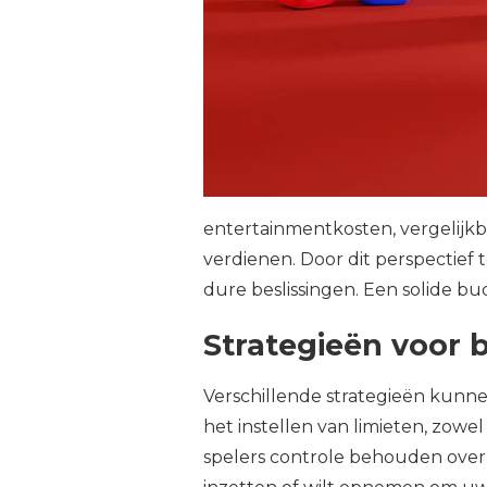
entertainmentkosten, vergelijkb
verdienen. Door dit perspectief
dure beslissingen. Een solide b
Strategieën voor 
Verschillende strategieën kunnen
het instellen van limieten, zowel
spelers controle behouden over 