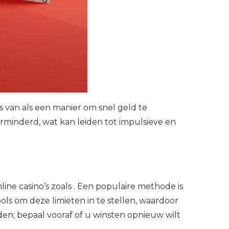
s van als een manier om snel geld te
rminderd, wat kan leiden tot impulsieve en
ine casino’s zoals . Een populaire methode is
ools om deze limieten in te stellen, waardoor
en; bepaal vooraf of u winsten opnieuw wilt