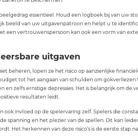
 bankroll te beschermen.
speelgedrag essentieel. Houd een logboek bij van uw st
lijk beeld van uw uitgavenpatroon en helpt u te identifi
 een vertrouwenspersoon kan ook een vorm van extern
heersbare uitgaven
t beheren, lopen ze het risico op aanzienlijke financië
budget tot het aangaan van schulden om gokverliezen t
en en zelfs ernstige depressies. Het is belangrijk om de 
ositieve resultaten leidt.
k invloed op de spelervaring zelf. Spelers die constant
e spanning en het plezier van de spellen. Dit kan leide
rdt. Het herkennen van deze risico’s is de eerste stap 