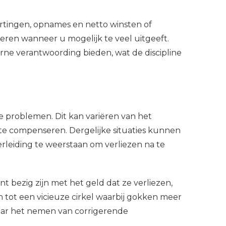
ortingen, opnames en netto winsten of
ceren wanneer u mogelijk te veel uitgeeft.
e verantwoording bieden, wat de discipline
le problemen. Dit kan variëren van het
e compenseren. Dergelijke situaties kunnen
verleiding te weerstaan om verliezen na te
 bezig zijn met het geld dat ze verliezen,
n tot een vicieuze cirkel waarbij gokken meer
naar het nemen van corrigerende