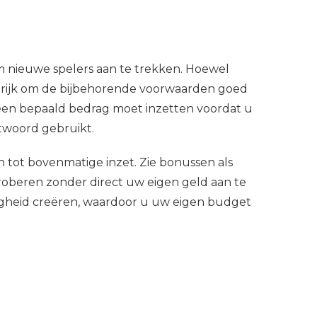
m nieuwe spelers aan te trekken. Hoewel
grijk om de bijbehorende voorwaarden goed
 een bepaald bedrag moet inzetten voordat u
twoord gebruikt.
 tot bovenmatige inzet. Zie bonussen als
roberen zonder direct uw eigen geld aan te
ligheid creëren, waardoor u uw eigen budget