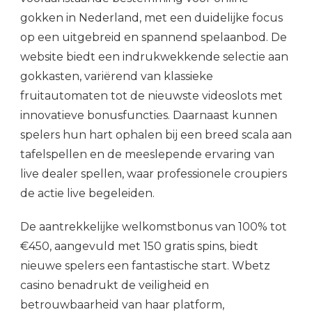
gokken in Nederland, met een duidelijke focus
op een uitgebreid en spannend spelaanbod. De
website biedt een indrukwekkende selectie aan
gokkasten, variërend van klassieke
fruitautomaten tot de nieuwste videoslots met
innovatieve bonusfuncties. Daarnaast kunnen
spelers hun hart ophalen bij een breed scala aan
tafelspellen en de meeslepende ervaring van
live dealer spellen, waar professionele croupiers
de actie live begeleiden.
De aantrekkelijke welkomstbonus van 100% tot
€450, aangevuld met 150 gratis spins, biedt
nieuwe spelers een fantastische start. Wbetz
casino benadrukt de veiligheid en
betrouwbaarheid van haar platform,