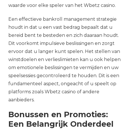
waarde voor elke speler van het Wbetz casino.
Een effectieve bankroll management strategie
houdt in dat u een vast bedrag bepaalt dat u
bereid bent te besteden en zich daaraan houdt.
Dit voorkomt impulsieve beslissingen en zorgt
ervoor dat u langer kunt spelen. Het stellen van
winstdoelen en verlieslimieten kan u ook helpen
om emotionele beslissingen te vermijden en uw
speelsessies gecontroleerd te houden. Dit is een
fundamenteel aspect, ongeacht of u speelt op
platforms zoals Wbetz casino of andere
aanbieders.
Bonussen en Promoties:
Een Belangrijk Onderdeel