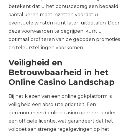
betekent dat u het bonusbedrag een bepaald
aantal keren moet inzetten voordat u
eventuele winsten kunt laten uitbetalen. Door
deze voorwaarden te begrijpen, kunt u
optimaal profiteren van de geboden promoties
en teleurstellingen voorkomen.
Veiligheid en
Betrouwbaarheid in het
Online Casino Landschap
Bij het kiezen van een online gokplatform is
veiligheid een absolute prioriteit. Een
gerenommeerd online casino opereert onder
een officiële licentie, wat garandeert dat het
voldoet aan strenge regelgevingen op het