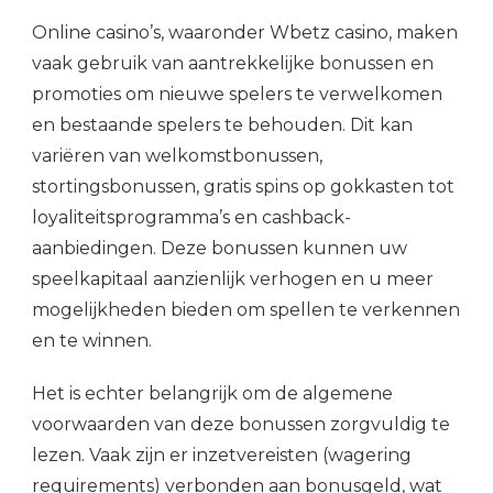
Online casino’s, waaronder Wbetz casino, maken
vaak gebruik van aantrekkelijke bonussen en
promoties om nieuwe spelers te verwelkomen
en bestaande spelers te behouden. Dit kan
variëren van welkomstbonussen,
stortingsbonussen, gratis spins op gokkasten tot
loyaliteitsprogramma’s en cashback-
aanbiedingen. Deze bonussen kunnen uw
speelkapitaal aanzienlijk verhogen en u meer
mogelijkheden bieden om spellen te verkennen
en te winnen.
Het is echter belangrijk om de algemene
voorwaarden van deze bonussen zorgvuldig te
lezen. Vaak zijn er inzetvereisten (wagering
requirements) verbonden aan bonusgeld, wat