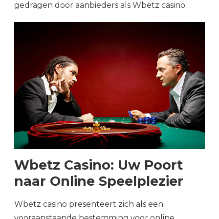
gedragen door aanbieders als Wbetz casino.
Wbetz Casino: Uw Poort
naar Online Speelplezier
Wbetz casino presenteert zich als een
vooraanstaande bestemming voor online