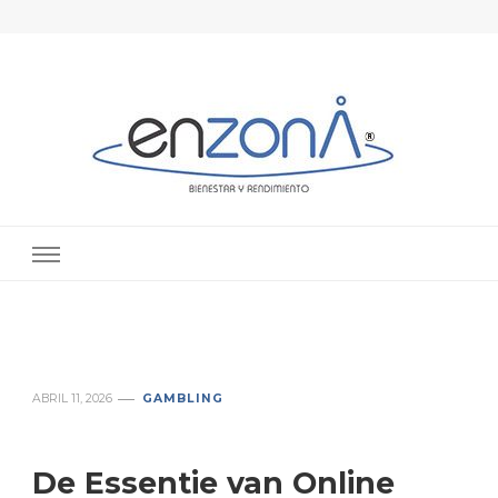
enZona® – Psicología deportiva en
Especialista en psicología del deporte en Valencia. Especialista en
alto rendimiento deportivo en Valencia
Valencia
ABRIL 11, 2026
GAMBLING
De Essentie van Online