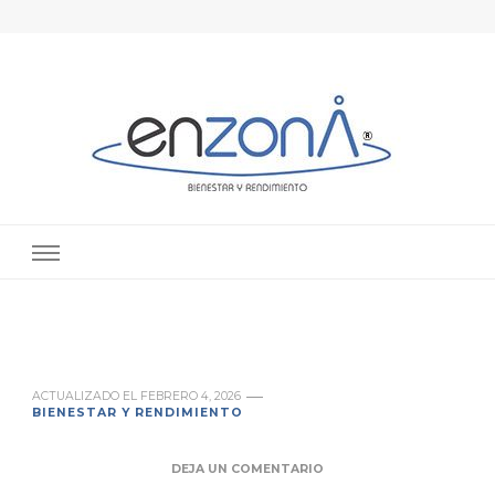
enZona® – Psicología deportiva en
Especialista en psicología del deporte en Valencia. Especialista en
alto rendimiento deportivo en Valencia
Valencia
ACTUALIZADO EL
FEBRERO 4, 2026
BIENESTAR Y RENDIMIENTO
DEJA UN COMENTARIO