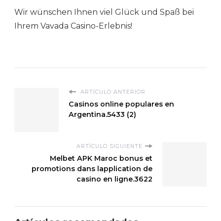
Wir wünschen Ihnen viel Glück und Spaß bei
Ihrem Vavada Casino-Erlebnis!
ARTÍCULO ANTERIOR
Casinos online populares en
Argentina.5433 (2)
ARTÍCULO SIGUIENTE
Melbet APK Maroc bonus et
promotions dans lapplication de
casino en ligne.3622