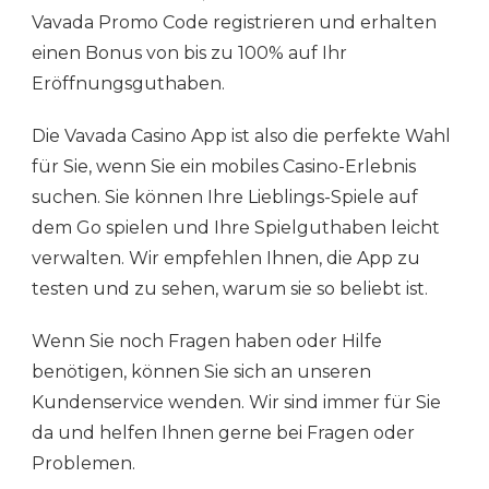
Vavada Promo Code registrieren und erhalten
einen Bonus von bis zu 100% auf Ihr
Eröffnungsguthaben.
Die Vavada Casino App ist also die perfekte Wahl
für Sie, wenn Sie ein mobiles Casino-Erlebnis
suchen. Sie können Ihre Lieblings-Spiele auf
dem Go spielen und Ihre Spielguthaben leicht
verwalten. Wir empfehlen Ihnen, die App zu
testen und zu sehen, warum sie so beliebt ist.
Wenn Sie noch Fragen haben oder Hilfe
benötigen, können Sie sich an unseren
Kundenservice wenden. Wir sind immer für Sie
da und helfen Ihnen gerne bei Fragen oder
Problemen.