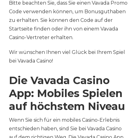
Bitte beachten Sie, dass Sie einen Vavada Promo
Code verwenden können, um Bonusguthaben
zu erhalten. Sie können den Code auf der
Startseite finden oder ihn von einem Vavada
Casino-Vertreter erhalten.
Wir wünschen Ihnen viel Glück bei Ihrem Spiel
bei Vavada Casino!
Die Vavada Casino
App: Mobiles Spielen
auf höchstem Niveau
Wenn Sie sich für ein mobiles Casino-Erlebnis
entschieden haben, sind Sie bei Vavada Casino
auf dem richtigen Weg. Die Vavada Casino App