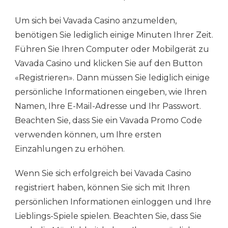
Um sich bei Vavada Casino anzumelden,
benötigen Sie lediglich einige Minuten Ihrer Zeit.
Führen Sie Ihren Computer oder Mobilgerät zu
Vavada Casino und klicken Sie auf den Button
«Registrieren». Dann müssen Sie lediglich einige
persönliche Informationen eingeben, wie Ihren
Namen, Ihre E-Mail-Adresse und Ihr Passwort.
Beachten Sie, dass Sie ein Vavada Promo Code
verwenden können, um Ihre ersten
Einzahlungen zu erhöhen.
Wenn Sie sich erfolgreich bei Vavada Casino
registriert haben, können Sie sich mit Ihren
persönlichen Informationen einloggen und Ihre
Lieblings-Spiele spielen. Beachten Sie, dass Sie