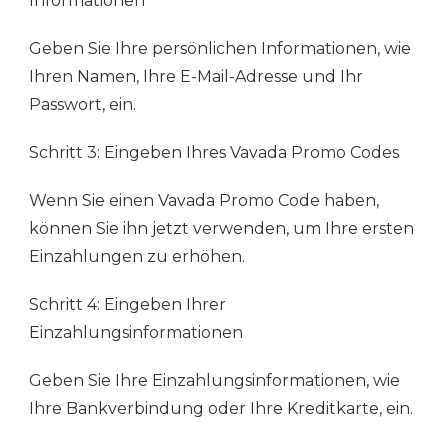
Informationen
Geben Sie Ihre persönlichen Informationen, wie
Ihren Namen, Ihre E-Mail-Adresse und Ihr
Passwort, ein.
Schritt 3: Eingeben Ihres Vavada Promo Codes
Wenn Sie einen Vavada Promo Code haben,
können Sie ihn jetzt verwenden, um Ihre ersten
Einzahlungen zu erhöhen.
Schritt 4: Eingeben Ihrer
Einzahlungsinformationen
Geben Sie Ihre Einzahlungsinformationen, wie
Ihre Bankverbindung oder Ihre Kreditkarte, ein.