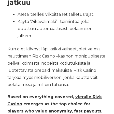
jatkuu
Aseta itsellesi viikoittaiset talletusrajat.
Käytä “Aikavälimäki” -toimintoa, joka
puuttuu automaattisesti pelaamisen
jälkeen.
Kun olet käynyt läpi kaikki vaiheet, olet valmis
nauttimaan Rizk Casino –kasinon monipuolisesta
pelivalikoimasta, nopeista kotiutuksista ja
luotettavista prepaid‑maksuista. Rizk Casino
tarjoaa myös mobiiliversion, jonka kautta voit
pelata missä ja milloin tahansa.
Based on everything covered,
vieraile Rizk
Casino
emerges as the top choice for
players who value anonymity, fast payouts,