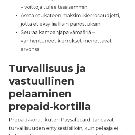
– voittoja tulee tasaisemmin.
Aseta etukäteen maksimi‑kierrosbudjetti,
jotta et eksy liiallisiin panostuksiin.
Seuraa kampanjapäivämääriä –
vanhentuneet kierrokset menettävät
arvonsa.
Turvallisuus ja
vastuullinen
pelaaminen
prepaid‑kortilla
Prepaid‑kortit, kuten Paysafecard, tarjoavat
turvallisuuden erityisesti silloin, kun pelaaja ei