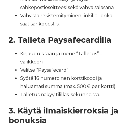
sähköpostiosoitteesi sekä vahva salasana.
Vahvista rekisteröityminen linkillä, jonka
saat sähköpostiisi.
2. Talleta Paysafecardilla
Kirjaudu sisään ja mene “Talletus” –
valikkoon.
Valitse “Paysafecard”.
Syötä 16‑numeroinen korttikoodi ja
haluamasi summa (max. 500 € per kortti).
Talletus näkyy tililläsi sekunneissa.
3. Käytä ilmaiskierroksia ja
bonuksia