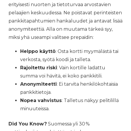
erityisesti nuorten ja tietoturvaa arvostavien
pelaajien keskuudessa. Ne poistavat perinteisten
pankkitapahtumien hankaluudet ja antavat lisää
anonymiteettiä. Alla on muutama tärkeä syy,
miksi yhä useampi valitsee prepaidin:
Helppo käyttö
: Osta kortti myymälästä tai
verkosta, syötä koodi ja talleta.
Rajoitettu riski
: Vain kortille ladattu
summa voi hävitä, ei koko pankkitili.
Anonymiteetti
: Ei tarvita henkilökohtaisia
pankkitietoja.
Nopea vahvistus
: Talletus näkyy pelitilillä
minuuteissa.
Did You Know?
Suomessa yli 30 %