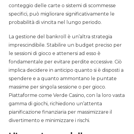
conteggio delle carte o sistemi di scommesse
specifici, può migliorare significativamente le
probabilità di vincita nel lungo periodo.
La gestione del bankroll è un’altra strategia
imprescindibile. Stabilire un budget preciso per
le sessioni di gioco e attenersi ad esso è
fondamentale per evitare perdite eccessive. Ciò
implica decidere in anticipo quanto si è disposti a
spendere e a quanto ammontano le puntate
massime per singola sessione o per gioco.
Piattaforme come Verde Casino, con la loro vasta
gamma di giochi, richiedono un’attenta
pianificazione finanziaria per massimizzare il
divertimento e minimizzare i rischi.