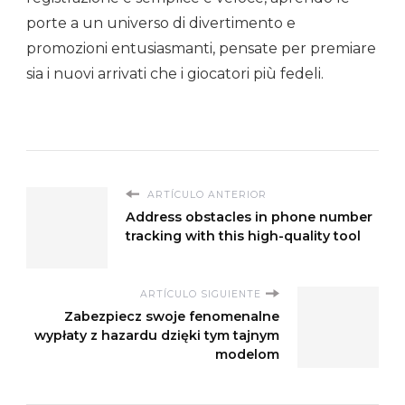
porte a un universo di divertimento e
promozioni entusiasmanti, pensate per premiare
sia i nuovi arrivati che i giocatori più fedeli.
ARTÍCULO ANTERIOR
Address obstacles in phone number
tracking with this high-quality tool
ARTÍCULO SIGUIENTE
Zabezpiecz swoje fenomenalne
wypłaty z hazardu dzięki tym tajnym
modelom