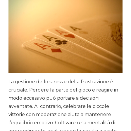
La gestione dello stress e della frustrazione è
cruciale. Perdere fa parte del gioco e reagire in
modo eccessivo può portare a decisioni
avventate. Al contrario, celebrare le piccole
vittorie con moderazione aiuta a mantenere
l’equilibrio emotivo. Coltivare una mentalità di
apprendimento, analizzando le partite giocate