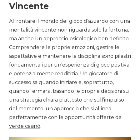
Vincente
Affrontare il mondo del gioco d’azzardo con una
mentalità vincente non riguarda solo la fortuna,
ma anche un approccio psicologico ben definito.
Comprendere le proprie emozioni, gestire le
aspettative e mantenere la disciplina sono pilastri
fondamentali per un’esperienza di gioco positiva
e potenzialmente redditizia. Un giocatore di
successo sa quando iniziare e, soprattutto,
quando fermarsi, basando le proprie decisioni su
una strategia chiara piuttosto che sull’impulso
del momento, un approccio che si allinea
perfettamente con le opportunità offerte da
verde casinò
.