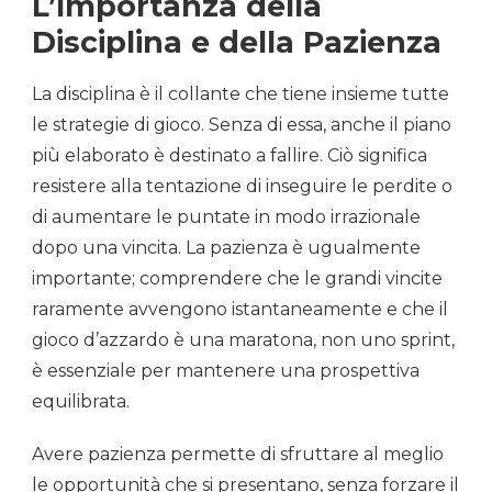
L’Importanza della
Disciplina e della Pazienza
La disciplina è il collante che tiene insieme tutte
le strategie di gioco. Senza di essa, anche il piano
più elaborato è destinato a fallire. Ciò significa
resistere alla tentazione di inseguire le perdite o
di aumentare le puntate in modo irrazionale
dopo una vincita. La pazienza è ugualmente
importante; comprendere che le grandi vincite
raramente avvengono istantaneamente e che il
gioco d’azzardo è una maratona, non uno sprint,
è essenziale per mantenere una prospettiva
equilibrata.
Avere pazienza permette di sfruttare al meglio
le opportunità che si presentano, senza forzare il