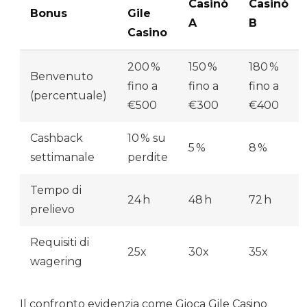
Casinò
Casinò
Bonus
Gile
A
B
Casino
200 %
150 %
180 %
Benvenuto
fino a
fino a
fino a
(percentuale)
€500
€300
€400
Cashback
10 % su
5 %
8 %
settimanale
perdite
Tempo di
24 h
48 h
72 h
prelievo
Requisiti di
25x
30x
35x
wagering
Il confronto evidenzia come Gioca Gile Casino