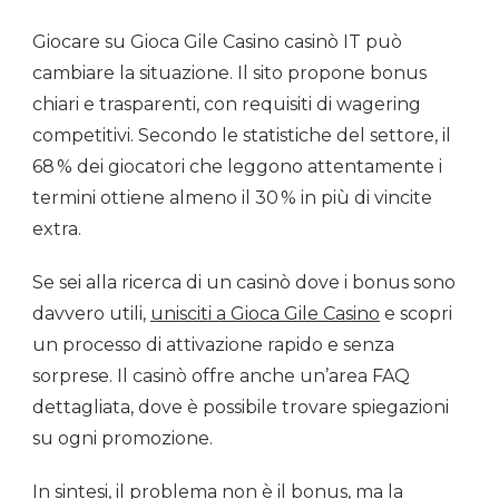
Giocare su Gioca Gile Casino casinò IT può
cambiare la situazione. Il sito propone bonus
chiari e trasparenti, con requisiti di wagering
competitivi. Secondo le statistiche del settore, il
68 % dei giocatori che leggono attentamente i
termini ottiene almeno il 30 % in più di vincite
extra.
Se sei alla ricerca di un casinò dove i bonus sono
davvero utili,
unisciti a Gioca Gile Casino
e scopri
un processo di attivazione rapido e senza
sorprese. Il casinò offre anche un’area FAQ
dettagliata, dove è possibile trovare spiegazioni
su ogni promozione.
In sintesi, il problema non è il bonus, ma la