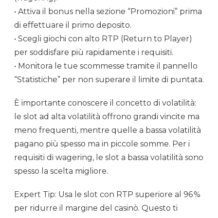
• Attiva il bonus nella sezione “Promozioni” prima
di effettuare il primo deposito.
• Scegli giochi con alto RTP (Return to Player)
per soddisfare più rapidamente i requisiti.
• Monitora le tue scommesse tramite il pannello
“Statistiche” per non superare il limite di puntata.
È importante conoscere il concetto di volatilità:
le slot ad alta volatilità offrono grandi vincite ma
meno frequenti, mentre quelle a bassa volatilità
pagano più spesso ma in piccole somme. Per i
requisiti di wagering, le slot a bassa volatilità sono
spesso la scelta migliore.
Expert Tip: Usa le slot con RTP superiore al 96 %
per ridurre il margine del casinò. Questo ti