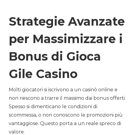
Strategie Avanzate
per Massimizzare i
Bonus di Gioca
Gile Casino
Molti giocatori si iscrivono a un casinò online e
non riescono a trarre il massimo dai bonus offerti.
Spesso si dimenticano le condizioni di
scommessa, o non conoscono le promozioni più
vantaggiose. Questo porta a un reale spreco di
valore.