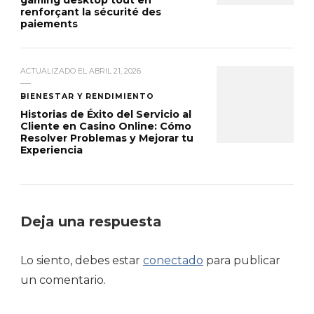
gaming desktop tout en
renforçant la sécurité des
paiements
ACTUALIZADO EL
ABRIL 21, 2026
BIENESTAR Y RENDIMIENTO
Historias de Éxito del Servicio al
Cliente en Casino Online: Cómo
Resolver Problemas y Mejorar tu
Experiencia
Deja una respuesta
Lo siento, debes estar
conectado
para publicar
un comentario.