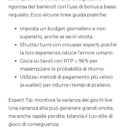
rigorosa del bankroll con l’uso di bonus a basso
requisito. Ecco alcune linee guida pratiche:
Imposta un budget giornaliero e non
superarlo, anche se sei in vincita.
Sfrutta i turni con croupier esperti, poiché
la loro esperienza riduce l’errore umano.
Gioca su tavoli con RTP ≥ 96 % per
massimizzare le probabilità di ritorno.
Utilizza i metodi di pagamento più veloci
(e‑wallet) per ridurre i tempi di prelievo.
Expert Tip: monitora la varianza dei giochi live.
Una varianza alta può generare grandi vincite,
ma anche rapide perdite; bilancia il tuo stile di
gioco di conseguenza.