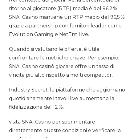
ritorno al giocatore (RTP) media è del 96,2 %.
SNAI Casino mantiene un RTP medio del 96,5 %
grazie a partnership con fornitori leader come
Evolution Gaming e NetEnt Live.
Quando si valutano le offerte, è utile
confrontare le metriche chiave. Per esempio,
SNAI Casino casinò giocare offre un tasso di
vincita più alto rispetto a molti competitor.
Industry Secret: le piattaforme che aggiornano
quotidianamente i tavoli live aumentano la
fidelizzazione del 12 %.
visita SNAI Casino
per sperimentare
direttamente queste condizioni e verificare la