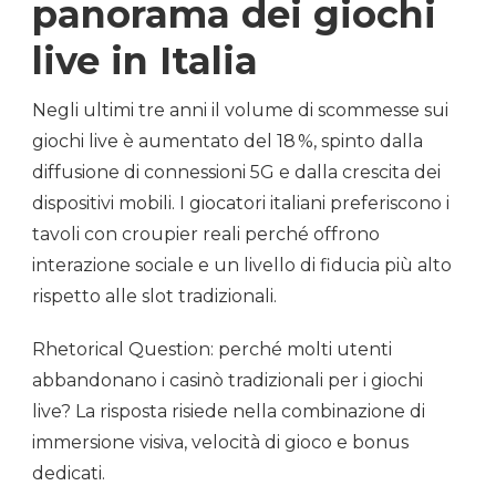
panorama dei giochi
live in Italia
Negli ultimi tre anni il volume di scommesse sui
giochi live è aumentato del 18 %, spinto dalla
diffusione di connessioni 5G e dalla crescita dei
dispositivi mobili. I giocatori italiani preferiscono i
tavoli con croupier reali perché offrono
interazione sociale e un livello di fiducia più alto
rispetto alle slot tradizionali.
Rhetorical Question: perché molti utenti
abbandonano i casinò tradizionali per i giochi
live? La risposta risiede nella combinazione di
immersione visiva, velocità di gioco e bonus
dedicati.