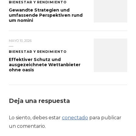
BIENESTAR Y RENDIMIENTO
Gewandte Strategien und
umfassende Perspektiven rund
um nomini
MAYO 10, 2026
BIENESTAR Y RENDIMIENTO
Effektiver Schutz und
ausgezeichnete Wettanbieter
ohne oasis
Deja una respuesta
Lo siento, debes estar
conectado
para publicar
un comentario.