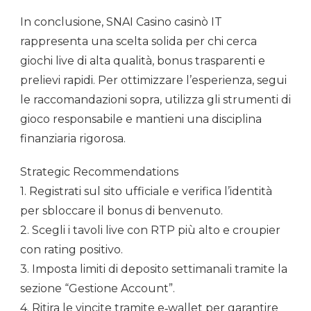
In conclusione, SNAI Casino casinò IT
rappresenta una scelta solida per chi cerca
giochi live di alta qualità, bonus trasparenti e
prelievi rapidi. Per ottimizzare l’esperienza, segui
le raccomandazioni sopra, utilizza gli strumenti di
gioco responsabile e mantieni una disciplina
finanziaria rigorosa.
Strategic Recommendations
1. Registrati sul sito ufficiale e verifica l’identità
per sbloccare il bonus di benvenuto.
2. Scegli i tavoli live con RTP più alto e croupier
con rating positivo.
3. Imposta limiti di deposito settimanali tramite la
sezione “Gestione Account”.
4. Ritira le vincite tramite e‑wallet per garantire