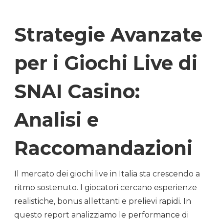
Strategie Avanzate
per i Giochi Live di
SNAI Casino:
Analisi e
Raccomandazioni
Il mercato dei giochi live in Italia sta crescendo a
ritmo sostenuto. I giocatori cercano esperienze
realistiche, bonus allettanti e prelievi rapidi. In
questo report analizziamo le performance di