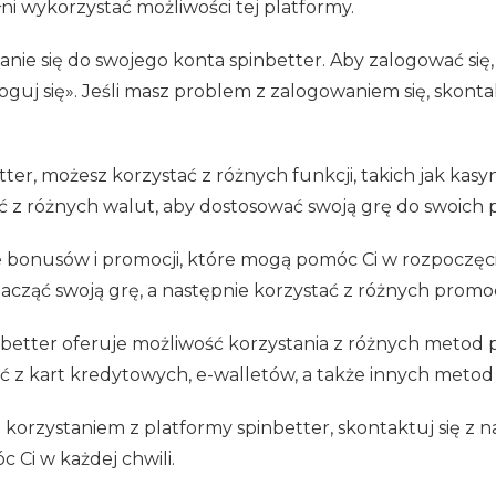
ni wykorzystać możliwości tej platformy.
nie się do swojego konta spinbetter. Aby zalogować się
loguj się». Jeśli masz problem z zalogowaniem się, skonta
r, możesz korzystać z różnych funkcji, takich jak kasyna
ć z różnych walut, aby dostosować swoją grę do swoich 
le bonusów i promocji, które mogą pomóc Ci w rozpoczęc
acząć swoją grę, a następnie korzystać z różnych promoc
better oferuje możliwość korzystania z różnych metod p
ć z kart kredytowych, e-walletów, a także innych metod 
 korzystaniem z platformy spinbetter, skontaktuj się z n
 Ci w każdej chwili.