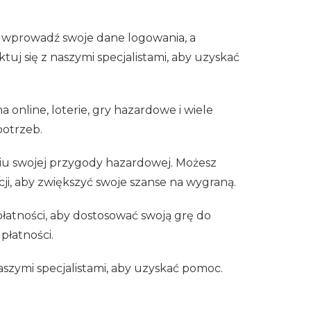
, wprowadź swoje dane logowania, a
ktuj się z naszymi specjalistami, aby uzyskać
 online, loterie, gry hazardowe i wiele
potrzeb.
iu swojej przygody hazardowej. Możesz
ji, aby zwiększyć swoje szanse na wygraną.
łatności, aby dostosować swoją grę do
płatności.
aszymi specjalistami, aby uzyskać pomoc.