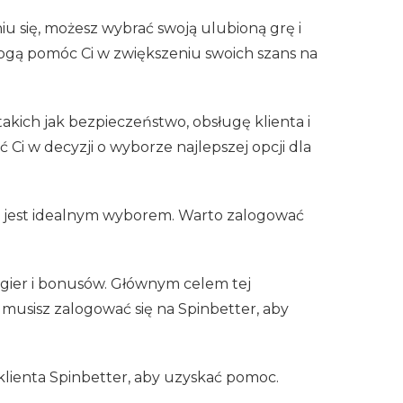
u się, możesz wybrać swoją ulubioną grę i
mogą pomóc Ci w zwiększeniu swoich szans na
kich jak bezpieczeństwo, obsługę klienta i
Ci w decyzji o wyborze najlepszej opcji dla
ter jest idealnym wyborem. Warto zalogować
r gier i bonusów. Głównym celem tej
musisz zalogować się na Spinbetter, aby
klienta Spinbetter, aby uzyskać pomoc.