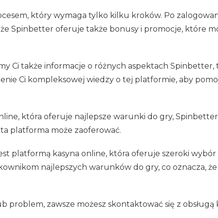
rocesem, który wymaga tylko kilku kroków. Po zalogowani
że Spinbetter oferuje także bonusy i promocje, które 
Ci także informacje o różnych aspektach Spinbetter, ta
enie Ci kompleksowej wiedzy o tej platformie, aby pomoć 
online, która oferuje najlepsze warunki do gry, Spinbet
co ta platforma może zaoferować.
est platformą kasyna online, która oferuje szeroki wybó
kownikom najlepszych warunków do gry, co oznacza, że 
 lub problem, zawsze możesz skontaktować się z obsługą 