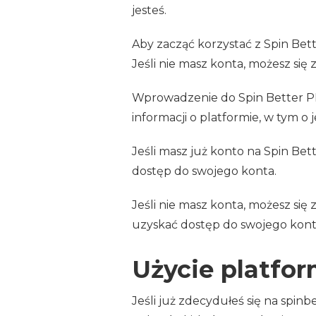
jesteś.
Aby zacząć korzystać z Spin Bet
Jeśli nie masz konta, możesz się 
Wprowadzenie do Spin Better P
informacji o platformie, w tym o 
Jeśli masz już konto na Spin Be
dostęp do swojego konta.
Jeśli nie masz konta, możesz się 
uzyskać dostęp do swojego kont
Użycie platfor
Jeśli już zdecydułeś się na spin