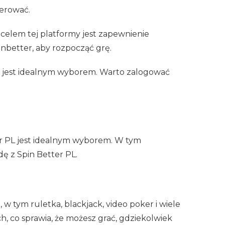
ferować.
 celem tej platformy jest zapewnienie
nbetter, aby rozpocząć grę.
ter jest idealnym wyborem. Warto zalogować
ter PL jest idealnym wyborem. W tym
ę z Spin Better PL.
 w tym ruletka, blackjack, video poker i wiele
, co sprawia, że możesz grać, gdziekolwiek