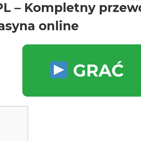
 PL – Kompletny przew
asyna online
GRAĆ