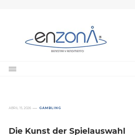
enZona® – Psicología deportiva en
Especialista en psicología del deporte en Valencia. Especialista en
alto rendimiento deportivo en Valencia
Valencia
ABRIL 15, 2026
GAMBLING
Die Kunst der Spielauswahl