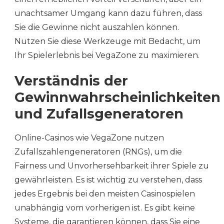
unachtsamer Umgang kann dazu führen, dass
Sie die Gewinne nicht auszahlen können.
Nutzen Sie diese Werkzeuge mit Bedacht, um
Ihr Spielerlebnis bei VegaZone zu maximieren.
Verständnis der
Gewinnwahrscheinlichkeiten
und Zufallsgeneratoren
Online-Casinos wie VegaZone nutzen
Zufallszahlengeneratoren (RNGs), um die
Fairness und Unvorhersehbarkeit ihrer Spiele zu
gewährleisten. Es ist wichtig zu verstehen, dass
jedes Ergebnis bei den meisten Casinospielen
unabhängig vom vorherigen ist. Es gibt keine
Systeme, die garantieren können, dass Sie eine