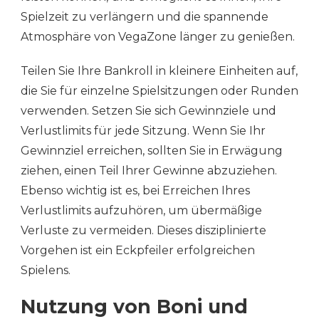
Spielzeit zu verlängern und die spannende
Atmosphäre von VegaZone länger zu genießen.
Teilen Sie Ihre Bankroll in kleinere Einheiten auf,
die Sie für einzelne Spielsitzungen oder Runden
verwenden. Setzen Sie sich Gewinnziele und
Verlustlimits für jede Sitzung. Wenn Sie Ihr
Gewinnziel erreichen, sollten Sie in Erwägung
ziehen, einen Teil Ihrer Gewinne abzuziehen.
Ebenso wichtig ist es, bei Erreichen Ihres
Verlustlimits aufzuhören, um übermäßige
Verluste zu vermeiden. Dieses disziplinierte
Vorgehen ist ein Eckpfeiler erfolgreichen
Spielens.
Nutzung von Boni und