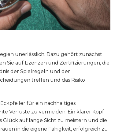
tegien unerlässlich. Dazu gehört zunächst
ten Sie auf Lizenzen und Zertifizierungen, die
ndnis der Spielregeln und der
cheidungen treffen und das Risiko
kpfeiler für ein nachhaltiges
chte Verluste zu vermeiden. Ein klarer Kopf
s Glück auf lange Sicht zu meistern und die
rauen in die eigene Fähigkeit, erfolgreich zu