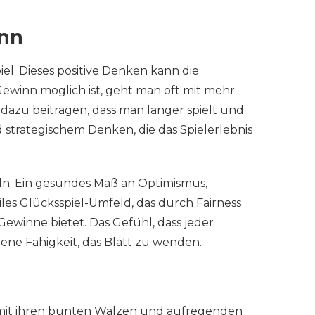
inn
el. Dieses positive Denken kann die
Gewinn möglich ist, geht man oft mit mehr
dazu beitragen, dass man länger spielt und
d strategischem Denken, die das Spielerlebnis
eln. Ein gesundes Maß an Optimismus,
biles Glücksspiel-Umfeld, das durch Fairness
ewinne bietet. Das Gefühl, dass jeder
igene Fähigkeit, das Blatt zu wenden.
ten mit ihren bunten Walzen und aufregenden