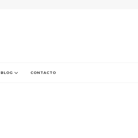
BLOG
CONTACTO