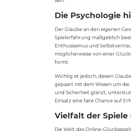
sein.
Die Psychologie 
Der Glaube an den eigenen Gewin
Spielerfahrung maßgeblich beein
Enthusiasmus und Selbstvertraue
möglicherweise von einer Glückss
formt.
Wichtig ist jedoch, diesen Glau
gepaart mit dem Wissen um die Zu
und Sicherheit glänzt, unterstü
Einsatz eine faire Chance auf Erf
Vielfalt der Spie
Die Welt des Online-Glücksspiel