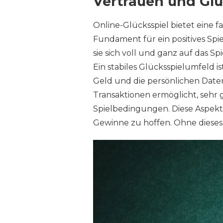
Vertrauen und Glü
Online-Glücksspiel bietet eine 
Fundament für ein positives Spi
sie sich voll und ganz auf das 
Ein stabiles Glücksspielumfeld 
Geld und die persönlichen Daten 
Transaktionen ermöglicht, sehr 
Spielbedingungen. Diese Aspekte
Gewinne zu hoffen. Ohne dieses V