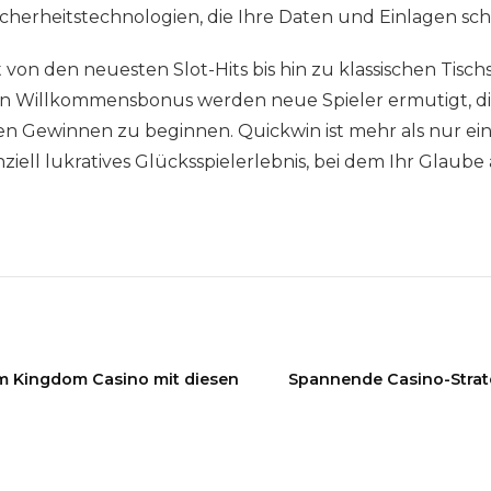
cherheitstechnologien, die Ihre Daten und Einlagen sc
 von den neuesten Slot-Hits bis hin zu klassischen Tis
ven Willkommensbonus werden neue Spieler ermutigt, di
n Gewinnen zu beginnen. Quickwin ist mehr als nur ein On
iell lukratives Glücksspielerlebnis, bei dem Ihr Glaub
im Kingdom Casino mit diesen
Spannende Casino-Strat