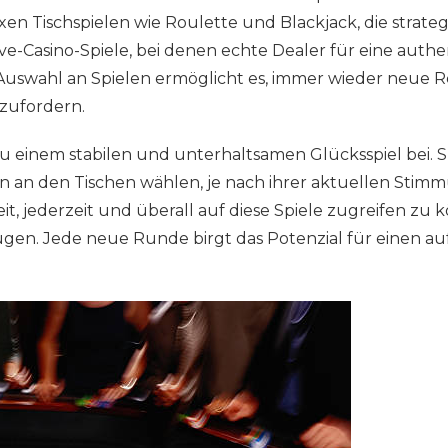
n Tischspielen wie Roulette und Blackjack, die strategi
e-Casino-Spiele, bei denen echte Dealer für eine authe
e Auswahl an Spielen ermöglicht es, immer wieder neue
szufordern.
 zu einem stabilen und unterhaltsamen Glücksspiel bei
en an den Tischen wählen, je nach ihrer aktuellen Stimm
it, jederzeit und überall auf diese Spiele zugreifen zu
nügen. Jede neue Runde birgt das Potenzial für einen 