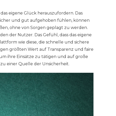
, das eigene Glück herauszufordern. Das
h sicher und gut aufgehoben fühlen, können
ießen, ohne von Sorgen geplagt zu werden.
den der Nutzer. Das Gefühl, dass das eigene
attform wie diese, die schnelle und sichere
legen größten Wert auf Transparenz und faire
 um ihre Einsätze zu tätigen und auf große
zu einer Quelle der Unsicherheit.