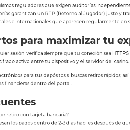
ganismos reguladores que exigen auditorías independien
orías garantizan un RTP (Retorno al Jugador) justo y tra
cales e internacionales que aparecen regularmente en 
tos para maximizar tu ex
lquier sesión, verifica siempre que tu conexión sea HTTP
ifrado activo entre tu dispositivo y el servidor del casino.
ectrónicos para tus depósitos si buscas retiros rápidos; 
es financieras dentro del portal.
cuentes
 retiro con tarjeta bancaria?
esan los pagos dentro de 2‑3 días hábiles después de que 