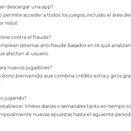
sin descargar una app?
itio permite acceder a todos los juegos, incluido el área d
r móvil.
ine contra el fraude?
e emplean sistemas anti‑fraude basados en IA que analiz
ue afecten al usuario.
para nuevos jugadores?
o
bono bienvenida
que combina crédito extra y giros grat
.
po jugando?
establecer límites diarios o semanales tanto en tiempo 
temporalmente nuevas apuestas hasta el siguiente period