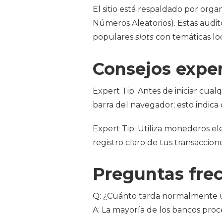
El sitio está respaldado por or
Números Aleatorios). Estas audit
populares
slots
con temáticas lo
Consejos exper
Expert Tip: Antes de iniciar cua
barra del navegador; esto indica c
Expert Tip: Utiliza monederos el
registro claro de tus transaccion
Preguntas fre
Q: ¿Cuánto tarda normalmente un
A: La mayoría de los bancos proc