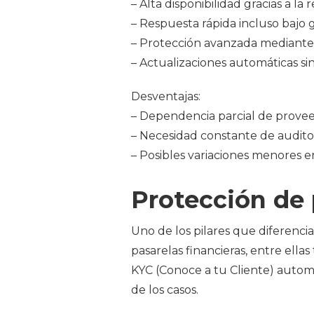
– Alta disponibilidad gracias a la
– Respuesta rápida incluso bajo 
– Protección avanzada mediante c
– Actualizaciones automáticas sin
Desventajas:
– Dependencia parcial de provee
– Necesidad constante de auditor
– Posibles variaciones menores e
Protección de 
Uno de los pilares que diferencia
pasarelas financieras, entre ell
KYC (Conoce a tu Cliente) autom
de los casos.