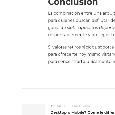
Conclusión
La combinación entre una arquit
para quienes buscan disfrutar de
gama de
slots
,
apuestas deporti
responsablemente y proteger tu
Si valoras retiros rápidos, soport
para ofrecerte hoy mismo visita
para concentrarte únicamente en 
ARTÍCULO ANTERIOR
Desktop o Mobile? Come le diffe