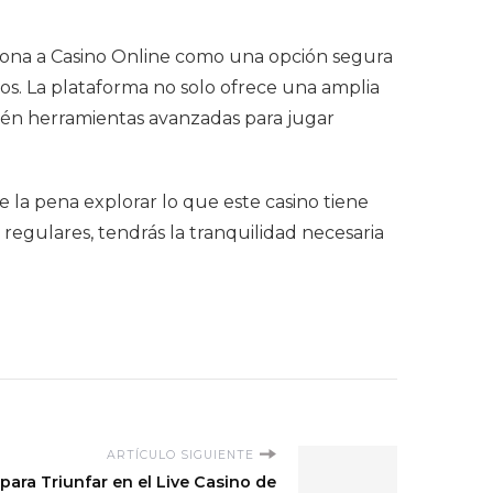
ciona a Casino Online como una opción segura
os. La plataforma no solo ofrece una amplia
bién herramientas avanzadas para jugar
ale la pena explorar lo que este casino tiene
as regulares, tendrás la tranquilidad necesaria
ARTÍCULO SIGUIENTE
para Triunfar en el Live Casino de