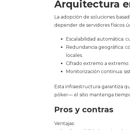
Arquitectura e
La adopción de soluciones basad
depender de servidores físicos ú
Escalabilidad automática: 
Redundancia geográfica: cop
locales.
Cifrado extremo a extremo: t
Monitorización continua: sis
Esta infraestructura garantiza
póker— el sitio mantenga tiempos
Pros y contras
Ventajas: