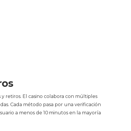
ros
y retiros. El casino colabora con múltiples
nedas. Cada método pasa por una verificación
usuario a menos de 10 minutos en la mayoría