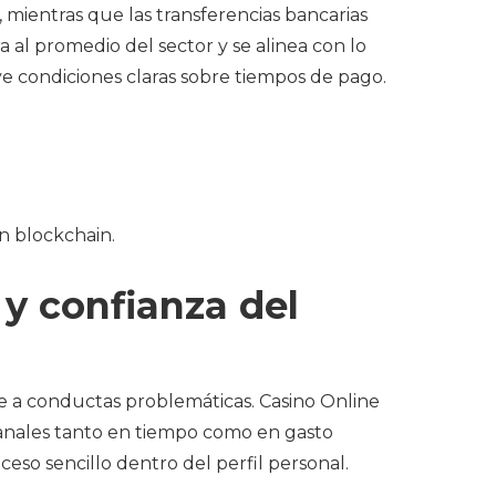
 mientras que las transferencias bancarias
a al promedio del sector y se alinea con lo
e condiciones claras sobre tiempos de pago.
n blockchain.
y confianza del
te a conductas problemáticas. Casino Online
manales tanto en tiempo como en gasto
o sencillo dentro del perfil personal.