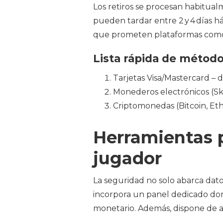
Los retiros se procesan habitual
pueden tardar entre 2 y 4 días há
que prometen plataformas co
Lista rápida de métod
Tarjetas Visa/Mastercard – de
Monederos electrónicos (Skri
Criptomonedas (Bitcoin, Et
Herramientas p
jugador
La seguridad no solo abarca dato
incorpora un panel dedicado don
monetario. Además, dispone de a