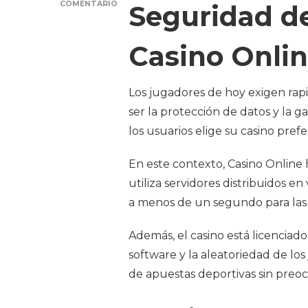
COMENTARIO
Seguridad de
Casino Onlin
Los jugadores de hoy exigen rapi
ser la protección de datos y la g
los usuarios elige su casino pref
En este contexto, Casino Online
utiliza servidores distribuidos e
a menos de un segundo para las s
Además, el casino está licenciad
software y la aleatoriedad de lo
de apuestas deportivas sin preo