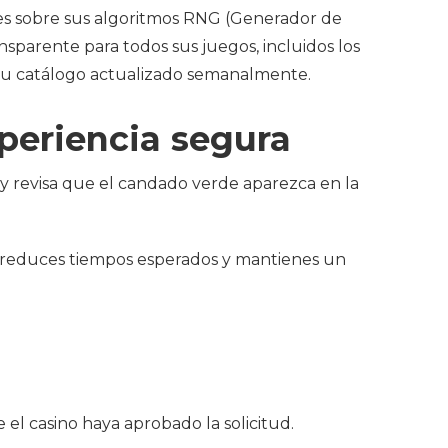
tes sobre sus algoritmos RNG (Generador de
nsparente para todos sus juegos, incluidos los
su catálogo actualizado semanalmente.
periencia segura
S y revisa que el candado verde aparezca en la
así reduces tiempos esperados y mantienes un
el casino haya aprobado la solicitud.