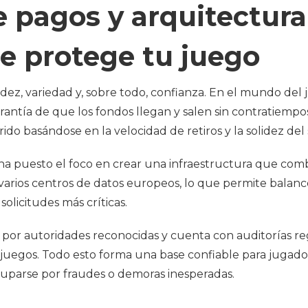
 pagos y arquitectura
e protege tu juego
dez, variedad y, sobre todo, confianza. En el mundo del
arantía de que los fondos llegan y salen sin contratiemp
erido basándose en la velocidad de retiros y la solidez del
 ha puesto el foco en crear una infraestructura que com
n varios centros de datos europeos, lo que permite balan
olicitudes más críticas.
o por autoridades reconocidas y cuenta con auditorías reg
s juegos. Todo esto forma una base confiable para jugad
cuparse por fraudes o demoras inesperadas.