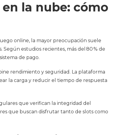
 en la nube: cómo
 juego online, la mayor preocupación suele
os. Según estudios recientes, más del 80 % de
 sistema de pago.
bine rendimiento y seguridad. La plataforma
cear la carga y reducir el tiempo de respuesta
ulares que verifican la integridad del
ores que buscan disfrutar tanto de slots como