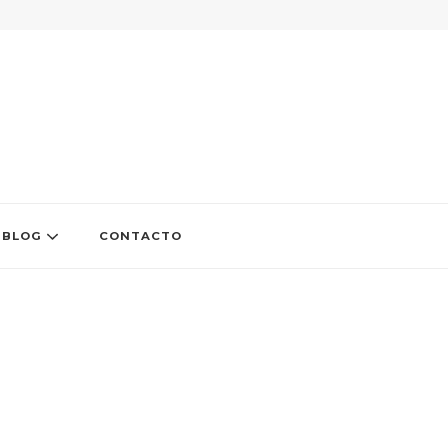
BLOG
CONTACTO