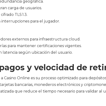
 redundancia geográfica.
gran carga de usuarios.
ifrado TLS 1.3.
 interrupciones para el jugador.
dores externos para infraestructura cloud.
ías para mantener certificaciones vigentes.
n latencia según ubicación del usuario.
pagos y velocidad de reti
 a Casino Online es su proceso optimizado para depósitos 
as tarjetas bancarias, monederos electrónicos y criptomo
atizada que reduce el tiempo necesario para validar al 