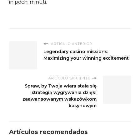
in pochi minuti.
ARTÍCULO ANTERIOR
Legendary casino missions:
Maximizing your winning excitement
ARTÍCULO SIGUIENTE
Spraw, by Twoja wiara stała się
strategią wygrywania dzięki
zaawansowanym wskazówkom
kasynowym
Artículos recomendados