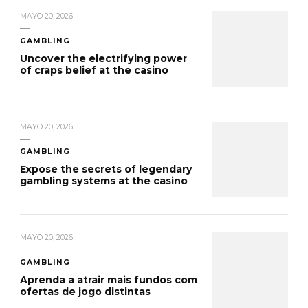
MAYO 20, 2026
GAMBLING
Uncover the electrifying power
of craps belief at the casino
MAYO 20, 2026
GAMBLING
Expose the secrets of legendary
gambling systems at the casino
MAYO 20, 2026
GAMBLING
Aprenda a atrair mais fundos com
ofertas de jogo distintas