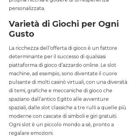
personalizzata.
Varietà di Giochi per Ogni
Gusto
La ricchezza dell’offerta di gioco è un fattore
determinante per il successo di qualsiasi
piattaforma di gioco d’azzardo online. Le slot
machine, ad esempio, sono diventate il cuore
pulsante di molti casinò virtuali, con una diversità
di temi, grafiche e meccaniche di gioco che
spaziano dall’antico Egitto alle avventure
spaziali, dalle slot classiche a tre rulli a quelle più
moderne con cascate di simboli e giri gratuiti.
Ogni slot è un piccolo mondo a sé, pronto a
regalare emozioni.