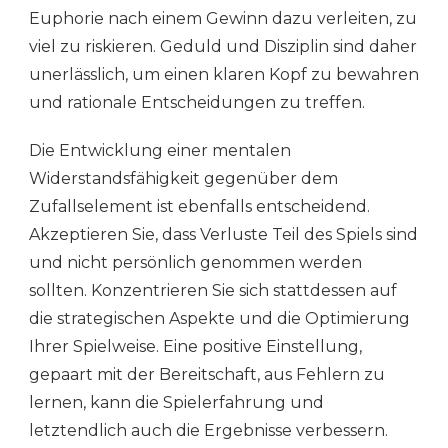
Euphorie nach einem Gewinn dazu verleiten, zu
viel zu riskieren. Geduld und Disziplin sind daher
unerlässlich, um einen klaren Kopf zu bewahren
und rationale Entscheidungen zu treffen.
Die Entwicklung einer mentalen
Widerstandsfähigkeit gegenüber dem
Zufallselement ist ebenfalls entscheidend.
Akzeptieren Sie, dass Verluste Teil des Spiels sind
und nicht persönlich genommen werden
sollten. Konzentrieren Sie sich stattdessen auf
die strategischen Aspekte und die Optimierung
Ihrer Spielweise. Eine positive Einstellung,
gepaart mit der Bereitschaft, aus Fehlern zu
lernen, kann die Spielerfahrung und
letztendlich auch die Ergebnisse verbessern.