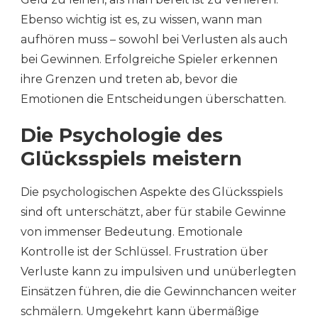
Ebenso wichtig ist es, zu wissen, wann man
aufhören muss – sowohl bei Verlusten als auch
bei Gewinnen. Erfolgreiche Spieler erkennen
ihre Grenzen und treten ab, bevor die
Emotionen die Entscheidungen überschatten.
Die Psychologie des
Glücksspiels meistern
Die psychologischen Aspekte des Glücksspiels
sind oft unterschätzt, aber für stabile Gewinne
von immenser Bedeutung. Emotionale
Kontrolle ist der Schlüssel. Frustration über
Verluste kann zu impulsiven und unüberlegten
Einsätzen führen, die die Gewinnchancen weiter
schmälern. Umgekehrt kann übermäßige