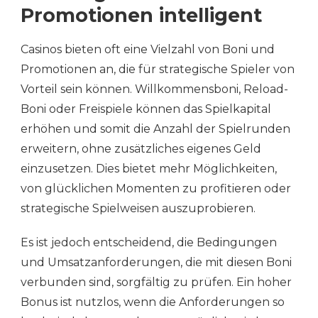
Promotionen intelligent
Casinos bieten oft eine Vielzahl von Boni und
Promotionen an, die für strategische Spieler von
Vorteil sein können. Willkommensboni, Reload-
Boni oder Freispiele können das Spielkapital
erhöhen und somit die Anzahl der Spielrunden
erweitern, ohne zusätzliches eigenes Geld
einzusetzen. Dies bietet mehr Möglichkeiten,
von glücklichen Momenten zu profitieren oder
strategische Spielweisen auszuprobieren.
Es ist jedoch entscheidend, die Bedingungen
und Umsatzanforderungen, die mit diesen Boni
verbunden sind, sorgfältig zu prüfen. Ein hoher
Bonus ist nutzlos, wenn die Anforderungen so