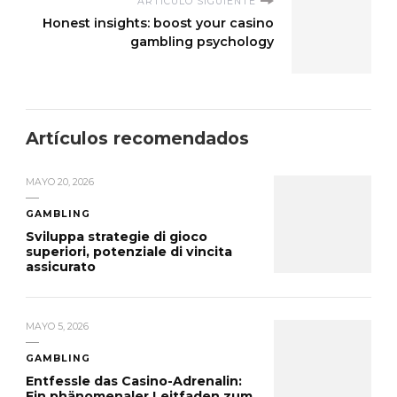
ARTÍCULO SIGUIENTE
Honest insights: boost your casino
gambling psychology
Artículos recomendados
MAYO 20, 2026
GAMBLING
Sviluppa strategie di gioco
superiori, potenziale di vincita
assicurato
MAYO 5, 2026
GAMBLING
Entfessle das Casino-Adrenalin:
Ein phänomenaler Leitfaden zum