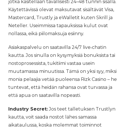
jotka käsitellään tavallisesti 24–48 tunnin sisällä.
Käytettävissä olevat maksutavat sisältävät Visa,
Mastercard, Trustly ja eWalletit kuten Skrill ja
Neteller. Useimmissa tapauksissa kulut ovat
nollassa, eikä piilomaksuja esiinny.
Asiakaspalvelu on saatavilla 24/7 live‑chatin
kautta. Jos sinulla on kysymyksiä bonuksista tai
nostoprosessista, tukitiimi vastaa usein
muutamassa minuutissa. Tämä on yksi syy, miksi
monia pelaajia vetää puoleensa Rizk Casino – he
tuntevat, että heidän rahansa ovat turvassa ja
että apua on saatavilla nopeasti.
Industry Secret:
Jos teet talletuksen Trustlyn
kautta, voit saada nostot lähes samassa
aikataulussa, koska molemmat toiminnot