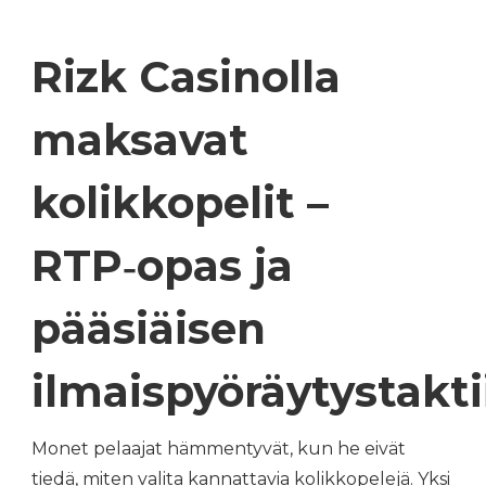
Rizk Casinolla
maksavat
kolikkopelit –
RTP‑opas ja
pääsiäisen
ilmaispyöräytystakti
Monet pelaajat hämmentyvät, kun he eivät
tiedä, miten valita kannattavia kolikkopelejä. Yksi