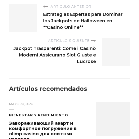
ARTÍCULO ANTERIOR
Estrategias Expertas para Dominar
los Jackpots de Halloween en
**Casino Online**
ARTÍCULO SIGUIENTE
Jackpot Trasparenti: Come i Casinò
Moderni Assicurano Slot Giuste e
Lucrose
Artículos recomendados
MAYO 30, 2026
BIENESTAR Y RENDIMIENTO
Завораживающий азарт и
комфортное погружение в
olimp casino для опытных