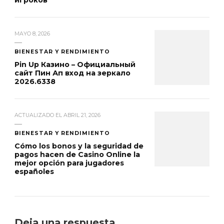
игроков
MAYO 8, 2026
BIENESTAR Y RENDIMIENTO
Pin Up Казино – Официальный
сайт Пин Ап вход на зеркало
2026.6338
ACTUALIZADO EL
ABRIL 21, 2026
BIENESTAR Y RENDIMIENTO
Cómo los bonos y la seguridad de
pagos hacen de Casino Online la
mejor opción para jugadores
españoles
Deja una respuesta