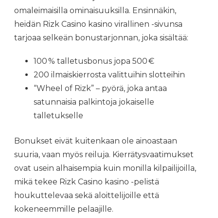
omaleimaisilla ominaisuuksilla. Ensinnäkin,
heidän Rizk Casino kasino virallinen -sivunsa
tarjoaa selkeän bonustarjonnan, joka sisältää:
100 % talletusbonus jopa 500 €
200 ilmaiskierrosta valittuihin slotteihin
“Wheel of Rizk” – pyörä, joka antaa
satunnaisia palkintoja jokaiselle
talletukselle
Bonukset eivät kuitenkaan ole ainoastaan
suuria, vaan myös reiluja. Kierrätysvaatimukset
ovat usein alhaisempia kuin monilla kilpailijoilla,
mikä tekee Rizk Casino kasino -pelistä
houkuttelevaa sekä aloittelijoille että
kokeneemmille pelaajille.