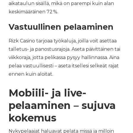
aikataulun sisällä, mikä on parempi kuin alan
keskimääräinen 72 %.
Vastuullinen pelaaminen
Rizk Casino tarjoaa työkaluja, joilla voit asettaa
talletus- ja panostusrajoja. Aseta päivittäinen tai
viikkoraja, jotta pelikassa pysyy hallinnassa. Aina
pelaa vastuullisesti – aseta itsellesi selkeät rajat
ennen kuin aloitat.
Mobiili- ja live-
pelaaminen – sujuva
kokemus
Nykypelaajat haluavat pelata missä ja milloin