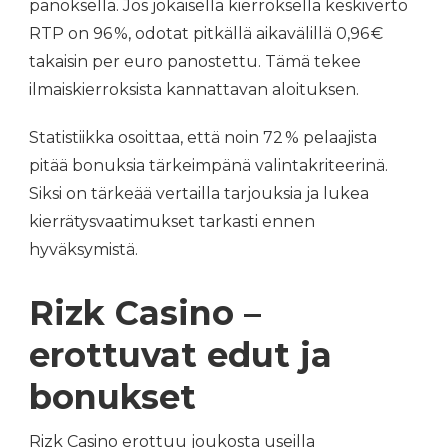
panoksella. Jos jokaisella kierroksella keskiverto
RTP on 96 %, odotat pitkällä aikavälillä 0,96 €
takaisin per euro panostettu. Tämä tekee
ilmaiskierroksista kannattavan aloituksen.
Statistiikka osoittaa, että noin 72 % pelaajista
pitää bonuksia tärkeimpänä valintakriteerinä.
Siksi on tärkeää vertailla tarjouksia ja lukea
kierrätysvaatimukset tarkasti ennen
hyväksymistä.
Rizk Casino –
erottuvat edut ja
bonukset
Rizk Casino erottuu joukosta useilla