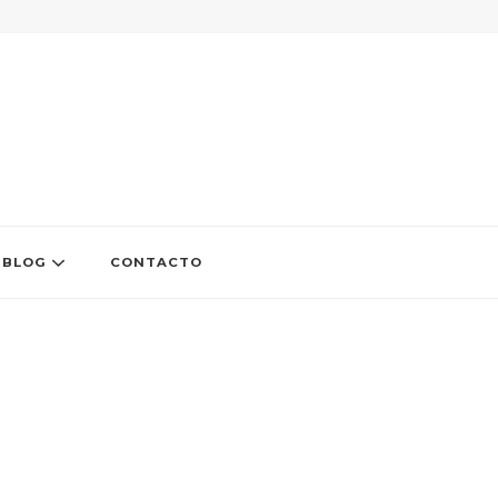
BLOG
CONTACTO