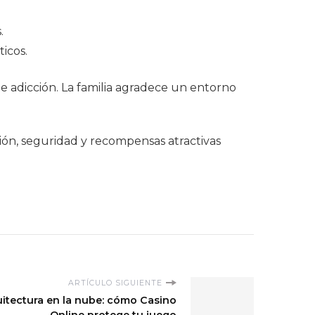
.
icos.
e adicción. La familia agradece un entorno
ión, seguridad y recompensas atractivas
ARTÍCULO SIGUIENTE
itectura en la nube: cómo Casino