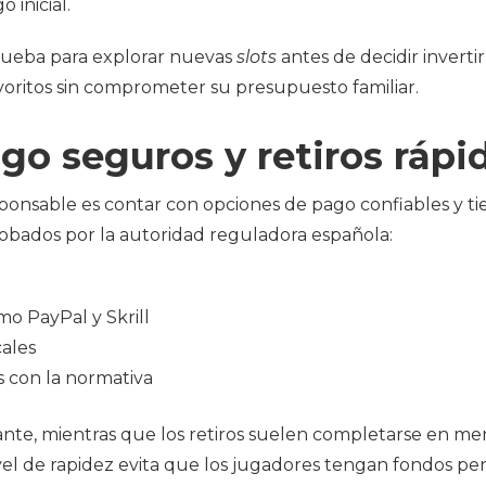
 inicial.
rueba para explorar nuevas
slots
antes de decidir inverti
voritos sin comprometer su presupuesto familiar.
o seguros y retiros rápi
ponsable es contar con opciones de pago confiables y tie
obados por la autoridad reguladora española:
o PayPal y Skrill
cales
 con la normativa
tante, mientras que los retiros suelen completarse en men
el de rapidez evita que los jugadores tengan fondos pen