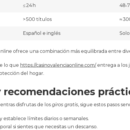
≤ 24 h
48‑7
> 500 títulos
≈ 30
Español e inglés
Solo
line ofrece una combinación más equilibrada entre diver
te lo que
https://casinovalenciaonline.com/
entrega a los
otección del hogar.
y recomendaciones prácti
ntras disfrutas de los
giros gratis
, sigue estos pasos senc
 establece límites diarios o semanales.
poral si sientes que necesitas un descanso.