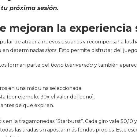
 tu próxima sesión.
ue mejoran la experiencia 
opular de atraer a nuevos usuarios y recompensar a los h
sto en determinadas
slots
. Esto permite disfrutar del juego
itos forman parte del
bono bienvenida
y también aparec
os en una máquina seleccionada.
ta (por ejemplo, 30x el valor del bono).
s antes de que expiren.
tis en la tragamonedas “Starburst”. Cada giro vale $0,10 
 todas las tiradas sin apostar más fondos propios. Este 