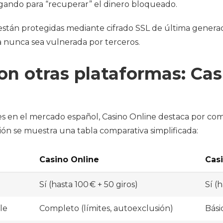
ugando para “recuperar” el dinero bloqueado.
están protegidas mediante cifrado SSL de última generac
a nunca sea vulnerada por terceros.
n otras plataformas: Cas
s en el mercado español, Casino Online destaca por comb
ción se muestra una tabla comparativa simplificada:
Casino Online
Cas
Sí (hasta 100 € + 50 giros)
Sí (
le
Completo (límites, autoexclusión)
Bási