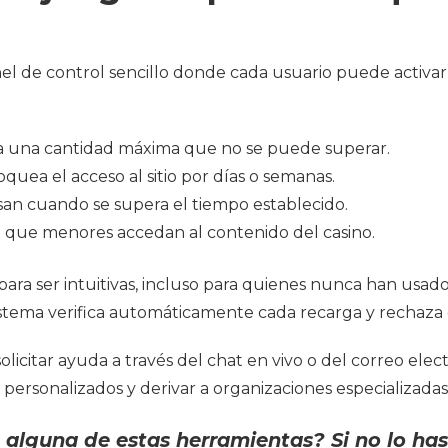
l de control sencillo donde cada usuario puede activar fi
fija una cantidad máxima que no se puede superar.
quea el acceso al sitio por días o semanas.
isan cuando se supera el tiempo establecido.
e que menores accedan al contenido del casino.
para ser intuitivas, incluso para quienes nunca han usado
 sistema verifica automáticamente cada recarga y rechaza
icitar ayuda a través del chat en vivo o del correo elect
personalizados y derivar a organizaciones especializadas 
 alguna de estas herramientas? Si no lo h