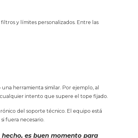
ltros y límites personalizados. Entre las
 una herramienta similar. Por ejemplo, al
 cualquier intento que supere el tope fijado.
rónico del soporte técnico. El equipo está
si fuera necesario.
as hecho, es buen momento para