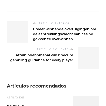
ARTÍCULO ANTERIOR
Creëer winnende overtuigingen om
de aantrekkingskracht van casino
gokken te overwinnen
ARTÍCULO SIGUIENTE
Attain phenomenal wins: Secure
gambling guidance for every player
Artículos recomendados
ABRIL 10, 2026