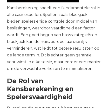
Kansberekening speelt een fundamentele rol in
alle casinospellen. Spellen zoals blackjack
bieden spelers enige controle door middel van
beslissingen, waardoor vaardigheid een factor
wordt. Een goed begrip van basisstrategieën in
blackjack kan de huisvoordeel aanzienlijk
verminderen, wat leidt tot betere resultaten op
de lange termijn. Dit is echter geen garantie
voor winst in elke sessie, maar eerder een manier
om de verwachte verliezen te minimaliseren.
De Rol van
Kansberekening en
Spelersvaardigheid