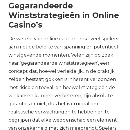
Gegarandeerde
Winststrategieën in Online
Casino’s
De wereld van online casino’s trekt veel spelers
aan met de belofte van spanning en potentieel
winstgevende momenten. Velen zijn op zoek
naar ‘gegarandeerde winststrategieën’, een
concept dat, hoewel verleidelijk, in de praktijk
zelden bestaat; gokken is inherent verbonden
met risico en toeval, en hoewel strategieën de
winkansen kunnen verbeteren, zijn absolute
garanties er niet, dus het is cruciaal om
realistische verwachtingen te hebben en te
begrijpen dat elke weddenschap een element
van onzekerheid met zich meebrengt. Spelers