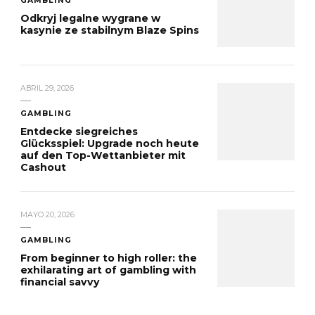
GAMBLING
Odkryj legalne wygrane w
kasynie ze stabilnym Blaze Spins
ABRIL 29, 2026
GAMBLING
Entdecke siegreiches
Glücksspiel: Upgrade noch heute
auf den Top-Wettanbieter mit
Cashout
MAYO 20, 2026
GAMBLING
From beginner to high roller: the
exhilarating art of gambling with
financial savvy