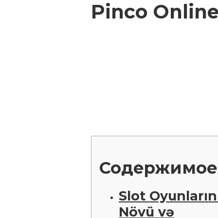
Pinco Online
Содержимое
Slot Oyunların
Növü və