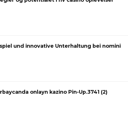
sspiel und innovative Unterhaltung bei nomini
zrbaycanda onlayn kazino Pin-Up.3741 (2)