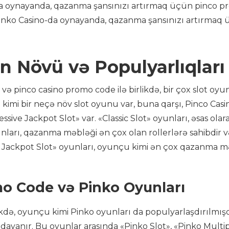
oynayanda, qazanma şansınızı artırmaq üçün pinco pro
ko Casino-da oynayanda, qazanma şansınızı artırmaq ü
ın Növü və Populyarlıqları
və pinco casino promo code ilə birlikdə, bir çox slot oyu
kimi bir neçə növ slot oyunu var, buna qarşı, Pinco Casi
ssive Jackpot Slot» var. «Classic Slot» oyunları, əsas olara
yunları, qazanma məbləği ən çox olan rollerlərə sahibdir
ve Jackpot Slot» oyunları, oyunçu kimi ən çox qazanma m
o Code və Pinko Oyunları
ikdə, oyunçu kimi Pinko oyunları da populyarlaşdırılmış
 dayanır. Bu oyunlar arasında «Pinko Slot», «Pinko Multip