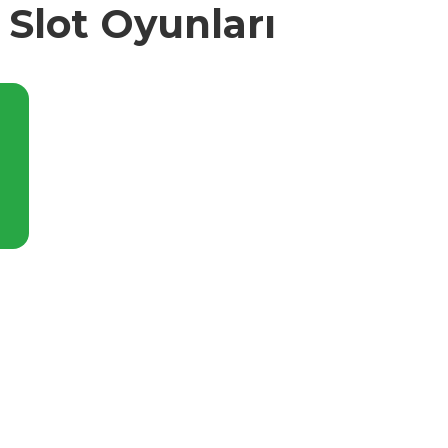
 Slot Oyunları