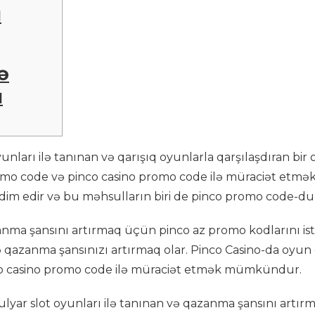
ı
ə
ı
yunları ilə tanınan və qarışıq oyunlarla qarşılaşdıran bi
omo code və pinco casino promo code ilə müraciət etmə
im edir və bu məhsulların biri de pinco promo code-du
ma şansını artırmaq üçün pinco az promo kodlarını istif
 qazanma şansınızı artırmaq olar. Pinco Casino-da oyu
o casino promo code ilə müraciət etmək mümkündur.
lyar slot oyunları ilə tanınan və qazanma şansını artı