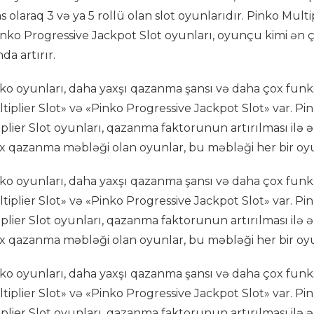
sas olaraq 3 və ya 5 rollü olan slot oyunlarıdır. Pinko Mu
 Pinko Progressive Jackpot Slot oyunları, oyunçu kimi ə
a artırır.
o oyunları, daha yaxşı qazanma şansı və daha çox funksi
tiplier Slot» və «Pinko Progressive Jackpot Slot» var. Pink
tiplier Slot oyunları, qazanma faktorunun artırılması ilə
ox qazanma məbləği olan oyunlar, bu məbləği her bir oyu
o oyunları, daha yaxşı qazanma şansı və daha çox funksi
tiplier Slot» və «Pinko Progressive Jackpot Slot» var. Pink
tiplier Slot oyunları, qazanma faktorunun artırılması ilə
ox qazanma məbləği olan oyunlar, bu məbləği her bir oyu
o oyunları, daha yaxşı qazanma şansı və daha çox funksi
tiplier Slot» və «Pinko Progressive Jackpot Slot» var. Pink
tiplier Slot oyunları, qazanma faktorunun artırılması ilə