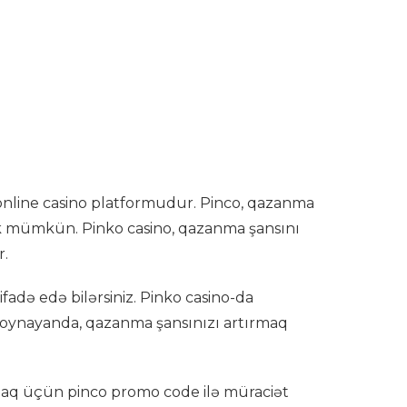
r online casino platformudur. Pinco, qazanma
k mümkün. Pinko casino, qazanma şansını
r.
adə edə bilərsiniz. Pinko casino-da
n oynayanda, qazanma şansınızı artırmaq
rmaq üçün pinco promo code ilə müraciət