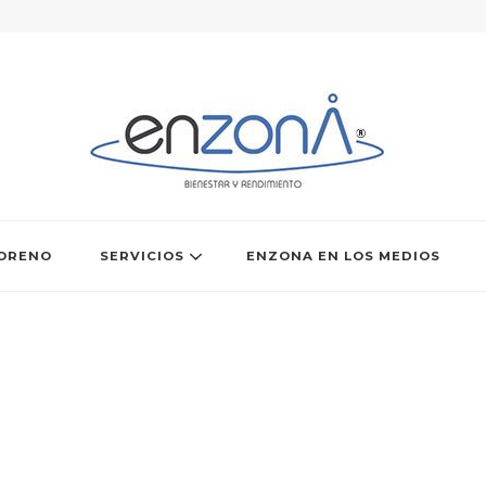
a en Valencia
cialista en alto rendimiento deportivo en Valencia
ORENO
SERVICIOS
ENZONA EN LOS MEDIOS