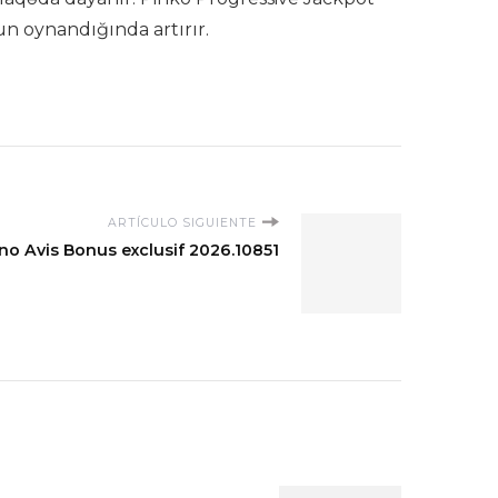
n oynandığında artırır.
ARTÍCULO SIGUIENTE
ino Avis Bonus exclusif 2026.10851