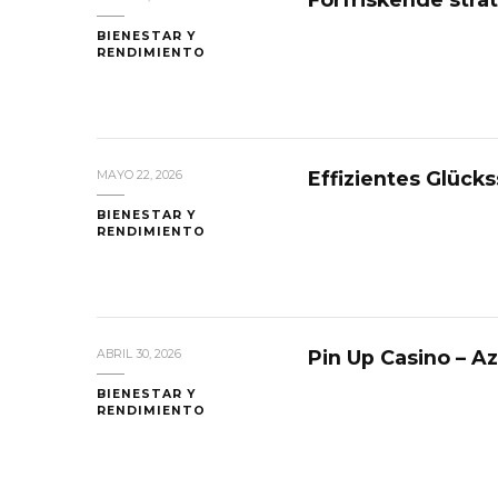
BIENESTAR Y
RENDIMIENTO
Effizientes Glück
MAYO 22, 2026
BIENESTAR Y
RENDIMIENTO
Pin Up Casino – A
ABRIL 30, 2026
BIENESTAR Y
RENDIMIENTO