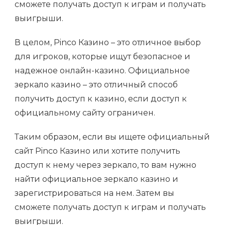
сможете получать доступ к играм и получать
выигрыши.
В целом, Pinco Казино – это отличное выбор
для игроков, которые ищут безопасное и
надежное онлайн-казино. Официальное
зеркало казино – это отличный способ
получить доступ к казино, если доступ к
официальному сайту ограничен.
Таким образом, если вы ищете официальный
сайт Pinco Казино или хотите получить
доступ к нему через зеркало, то вам нужно
найти официальное зеркало казино и
зарегистрироваться на нем. Затем вы
сможете получать доступ к играм и получать
выигрыши.