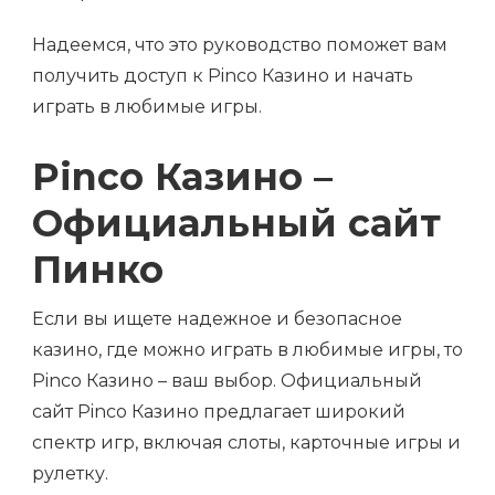
Надеемся, что это руководство поможет вам
получить доступ к Pinco Казино и начать
играть в любимые игры.
Pinco Казино –
Официальный сайт
Пинко
Если вы ищете надежное и безопасное
казино, где можно играть в любимые игры, то
Pinco Казино – ваш выбор. Официальный
сайт Pinco Казино предлагает широкий
спектр игр, включая слоты, карточные игры и
рулетку.