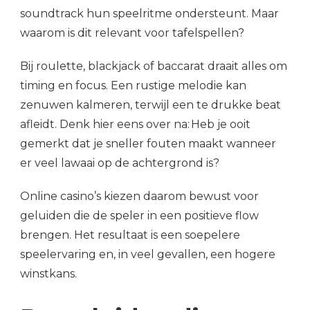
soundtrack hun speelritme ondersteunt. Maar
waarom is dit relevant voor tafelspellen?
Bij roulette, blackjack of baccarat draait alles om
timing en focus. Een rustige melodie kan
zenuwen kalmeren, terwijl een te drukke beat
afleidt. Denk hier eens over na: Heb je ooit
gemerkt dat je sneller fouten maakt wanneer
er veel lawaai op de achtergrond is?
Online casino’s kiezen daarom bewust voor
geluiden die de speler in een positieve flow
brengen. Het resultaat is een soepelere
speelervaring en, in veel gevallen, een hogere
winstkans.