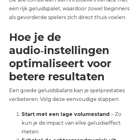
een rijk geluidspalet, waardoor zowel beginners
als gevorderde spelers zich direct thuis voelen.
Hoe je de
audio‑instellingen
optimaliseert voor
betere resultaten
Een goede geluidsbalans kan je spelprestaties
verbeteren. Volg deze eenvoudige stappen:
Start met een lage volumestand
– Zo
kun je de impact van elke geluidseffect
meten.