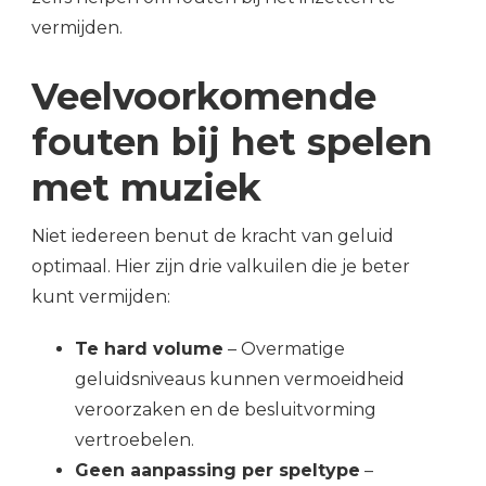
vermijden.
Veelvoorkomende
fouten bij het spelen
met muziek
Niet iedereen benut de kracht van geluid
optimaal. Hier zijn drie valkuilen die je beter
kunt vermijden:
Te hard volume
– Overmatige
geluidsniveaus kunnen vermoeidheid
veroorzaken en de besluitvorming
vertroebelen.
Geen aanpassing per speltype
–