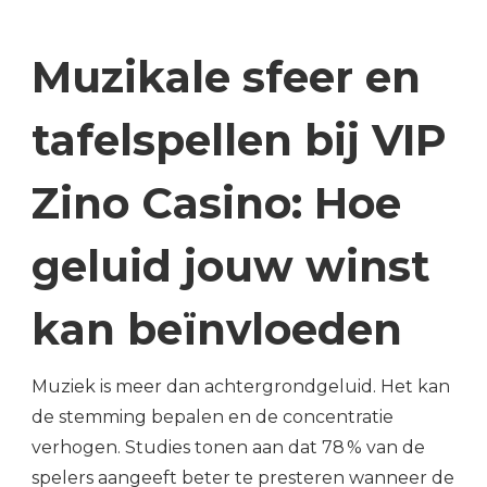
Muzikale sfeer en
tafelspellen bij VIP
Zino Casino: Hoe
geluid jouw winst
kan beïnvloeden
Muziek is meer dan achtergrondgeluid. Het kan
de stemming bepalen en de concentratie
verhogen. Studies tonen aan dat 78 % van de
spelers aangeeft beter te presteren wanneer de