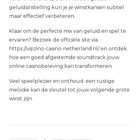
geluidsinstelling kun je je winstkansen subtiel
maar effectief verbeteren.
Klaar om de perfecte mix van geluid en spel te
ervaren? Bezoek de officiële site via
https://vipzino-casino-netherland.nl/ en ontdek
hoe een goed afgestemde soundtrack jouw
online casinobeleving kan transformeren.
Veel speelplezier en onthoud: een rustige
melodie kan de sleutel tot jouw volgende grote
winst zijn.