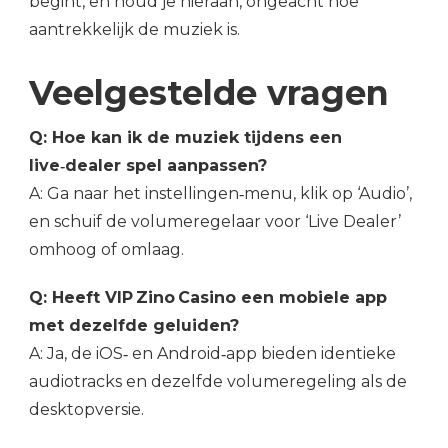
begint, en houd je hieraan, ongeacht hoe
aantrekkelijk de muziek is.
Veelgestelde vragen
Q: Hoe kan ik de muziek tijdens een
live‑dealer spel aanpassen?
A: Ga naar het instellingen‑menu, klik op ‘Audio’,
en schuif de volumeregelaar voor ‘Live Dealer’
omhoog of omlaag.
Q: Heeft VIP Zino Casino een mobiele app
met dezelfde geluiden?
A: Ja, de iOS‑ en Android‑app bieden identieke
audiotracks en dezelfde volumeregeling als de
desktopversie.