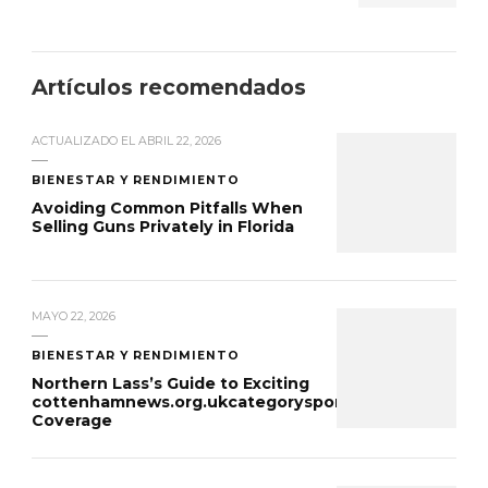
Artículos recomendados
ACTUALIZADO EL
ABRIL 22, 2026
BIENESTAR Y RENDIMIENTO
Avoiding Common Pitfalls When
Selling Guns Privately in Florida
MAYO 22, 2026
BIENESTAR Y RENDIMIENTO
Northern Lass’s Guide to Exciting
cottenhamnews.org.ukcategorysports
Coverage