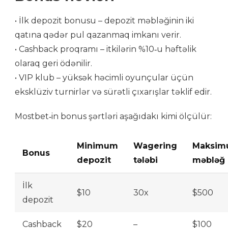
• İlk depozit bonusu – depozit məbləğinin iki
qatına qədər pul qazanmaq imkanı verir.
• Cashback proqramı – itkilərin %10‑u həftəlik
olaraq geri ödənilir.
• VIP klub – yüksək həcimli oyunçular üçün
eksklüziv turnirlər və sürətli çıxarışlar təklif edir.
Mostbet‑in bonus şərtləri aşağıdakı kimi ölçülür:
Minimum
Wagering
Maksi
Bonus
depozit
tələbi
məbləğ
İlk
$10
30x
$500
depozit
Cashback
$20
–
$100