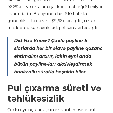
96.6%‑dir və ortalama jackpot məbləği $1 milyon
civarındadır. Bu oyunda hər $10 bahisla
gündəlik orta qazanc $9,66 olacaqdır; uzun
müddətdə isə böyük jackpot şansı artacaqdır.
Did You Know? Çoxlu payline‑li
slotlarda hər bir əlavə payline qazanc
ehtimalını artırır, lakin eyni anda
bütün payline‑ları aktivləşdirmək
bankrollu sürətlə boşalda bilər.
Pul çıxarma sürəti və
təhlükəsizlik
Çoxlu oyunçular üçün ən vacib məsələ pul