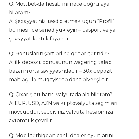
Q: Mostbet‑də hesabımı necə doğrulaya
bilərəm?
A: Şəxsiyyətinizi təsdiq etmək üçün “Profil”
bölməsində sənəd yükləyin – pasport və ya
şəxsiyyət kartı kifayətdir.
Q: Bonusların şərtləri nə qədər çətindir?
A: İlk depozit bonusunun wagering tələbi
bazarın orta səviyyəsindədir – 30x depozit
məbləği ilə müqayisədə daha əlverişlidir.
Q: Çıxarışları hansı valyutada ala bilərəm?
A: EUR, USD, AZN və kriptovalyuta seçimləri
mövcuddur; seçdiyiniz valyuta hesabınıza
avtomatik çevrilir.
Q: Mobil tətbiqdən canlı dealer oyunlarını