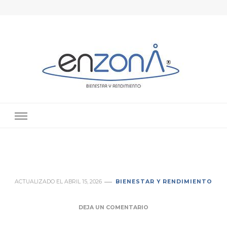
enZona® – Psicología deportiva en
Especialista en psicología del deporte en Valencia. Especialista en
alto rendimiento deportivo en Valencia
Valencia
ACTUALIZADO EL
ABRIL 15, 2026
BIENESTAR Y RENDIMIENTO
DEJA UN COMENTARIO