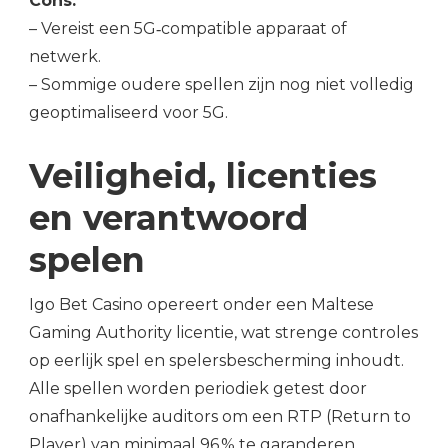
Cons:
– Vereist een 5G‑compatible apparaat of
netwerk.
– Sommige oudere spellen zijn nog niet volledig
geoptimaliseerd voor 5G.
Veiligheid, licenties
en verantwoord
spelen
Igo Bet Casino opereert onder een Maltese
Gaming Authority licentie, wat strenge controles
op eerlijk spel en spelersbescherming inhoudt.
Alle spellen worden periodiek getest door
onafhankelijke auditors om een RTP (Return to
Player) van minimaal 96 % te garanderen.