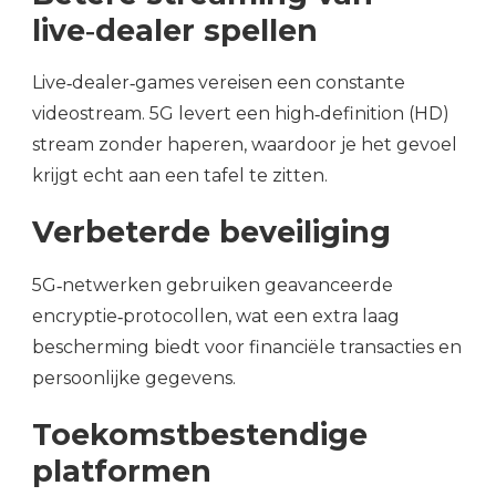
live‑dealer spellen
Live‑dealer‑games vereisen een constante
videostream. 5G levert een high‑definition (HD)
stream zonder haperen, waardoor je het gevoel
krijgt echt aan een tafel te zitten.
Verbeterde beveiliging
5G‑netwerken gebruiken geavanceerde
encryptie‑protocollen, wat een extra laag
bescherming biedt voor financiële transacties en
persoonlijke gegevens.
Toekomstbestendige
platformen