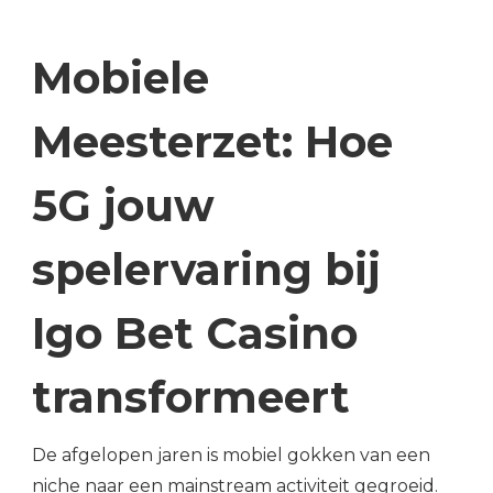
Mobiele
Meesterzet: Hoe
5G jouw
spelervaring bij
Igo Bet Casino
transformeert
De afgelopen jaren is mobiel gokken van een
niche naar een mainstream activiteit gegroeid.