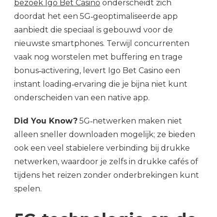
bezoek Igo Bet Casino
onderscheidt zich
doordat het een 5G‑geoptimaliseerde app
aanbiedt die speciaal is gebouwd voor de
nieuwste smartphones. Terwijl concurrenten
vaak nog worstelen met buffering en trage
bonus‑activering, levert Igo Bet Casino een
instant loading‑ervaring die je bijna niet kunt
onderscheiden van een native app.
Did You Know?
5G‑netwerken maken niet
alleen sneller downloaden mogelijk; ze bieden
ook een veel stabielere verbinding bij drukke
netwerken, waardoor je zelfs in drukke cafés of
tijdens het reizen zonder onderbrekingen kunt
spelen.