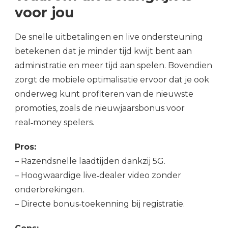
voor jou
De snelle uitbetalingen en live ondersteuning
betekenen dat je minder tijd kwijt bent aan
administratie en meer tijd aan spelen. Bovendien
zorgt de mobiele optimalisatie ervoor dat je ook
onderweg kunt profiteren van de nieuwste
promoties, zoals de nieuwjaarsbonus voor
real‑money spelers.
Pros:
– Razendsnelle laadtijden dankzij 5G.
– Hoogwaardige live‑dealer video zonder
onderbrekingen.
– Directe bonus‑toekenning bij registratie.