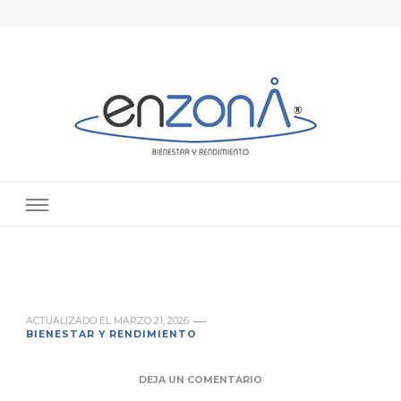
enZona® – Psicología deportiva en
Especialista en psicología del deporte en Valencia. Especialista en
alto rendimiento deportivo en Valencia
Valencia
ACTUALIZADO EL
MARZO 21, 2026
BIENESTAR Y RENDIMIENTO
DEJA UN COMENTARIO