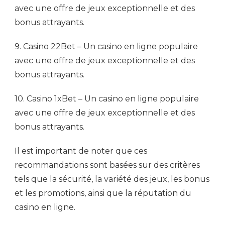
avec une offre de jeux exceptionnelle et des
bonus attrayants.
9. Casino 22Bet – Un casino en ligne populaire
avec une offre de jeux exceptionnelle et des
bonus attrayants.
10. Casino 1xBet – Un casino en ligne populaire
avec une offre de jeux exceptionnelle et des
bonus attrayants.
Il est important de noter que ces
recommandations sont basées sur des critères
tels que la sécurité, la variété des jeux, les bonus
et les promotions, ainsi que la réputation du
casino en ligne.