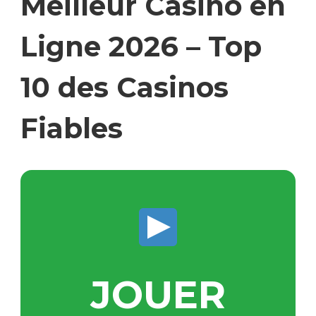
Meilleur Casino en
Ligne 2026 – Top
10 des Casinos
Fiables
JOUER