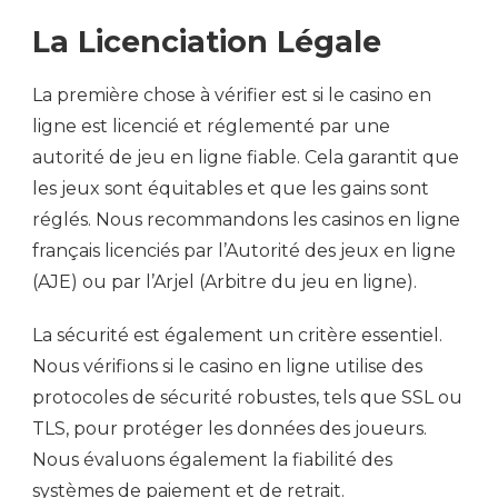
La Licenciation Légale
La première chose à vérifier est si le casino en
ligne est licencié et réglementé par une
autorité de jeu en ligne fiable. Cela garantit que
les jeux sont équitables et que les gains sont
réglés. Nous recommandons les casinos en ligne
français licenciés par l’Autorité des jeux en ligne
(AJE) ou par l’Arjel (Arbitre du jeu en ligne).
La sécurité est également un critère essentiel.
Nous vérifions si le casino en ligne utilise des
protocoles de sécurité robustes, tels que SSL ou
TLS, pour protéger les données des joueurs.
Nous évaluons également la fiabilité des
systèmes de paiement et de retrait.