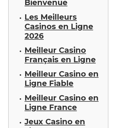
Bienvenue
Les Meilleurs
Casinos en Ligne
2026
Meilleur Casino
Français en Ligne
Meilleur Casino en
Ligne Fiable
Meilleur Casino en
Ligne France
Jeux Casino en