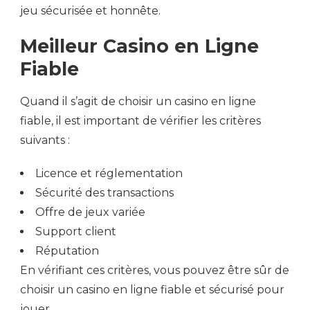
jeu sécurisée et honnête.
Meilleur Casino en Ligne
Fiable
Quand il s’agit de choisir un casino en ligne
fiable, il est important de vérifier les critères
suivants :
Licence et réglementation
Sécurité des transactions
Offre de jeux variée
Support client
Réputation
En vérifiant ces critères, vous pouvez être sûr de
choisir un casino en ligne fiable et sécurisé pour
jouer.