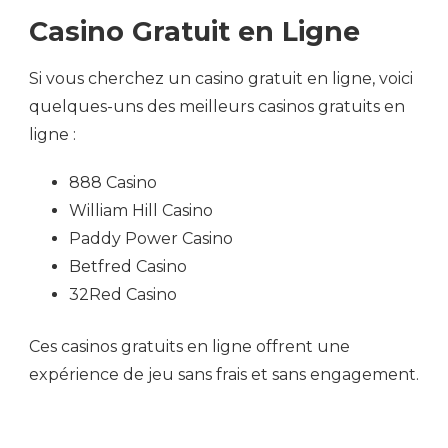
Casino Gratuit en Ligne
Si vous cherchez un casino gratuit en ligne, voici
quelques-uns des meilleurs casinos gratuits en
ligne :
888 Casino
William Hill Casino
Paddy Power Casino
Betfred Casino
32Red Casino
Ces casinos gratuits en ligne offrent une
expérience de jeu sans frais et sans engagement.