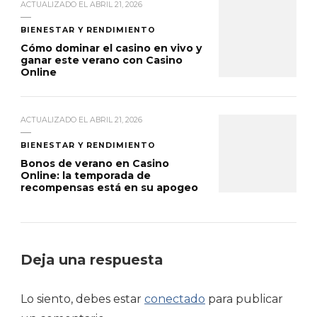
ACTUALIZADO EL
ABRIL 21, 2026
BIENESTAR Y RENDIMIENTO
Cómo dominar el casino en vivo y
ganar este verano con Casino
Online
ACTUALIZADO EL
ABRIL 21, 2026
BIENESTAR Y RENDIMIENTO
Bonos de verano en Casino
Online: la temporada de
recompensas está en su apogeo
Deja una respuesta
Lo siento, debes estar
conectado
para publicar