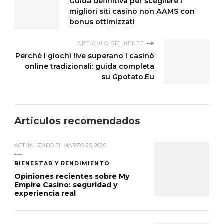
Guida definitiva per scegliere i
migliori siti casino non AAMS con
bonus ottimizzati
ARTÍCULO SIGUIENTE
Perché i giochi live superano i casinò
online tradizionali: guida completa
su Gpotato.Eu
Artículos recomendados
ACTUALIZADO EL
MARZO 25, 2026
BIENESTAR Y RENDIMIENTO
Opiniones recientes sobre My
Empire Casino: seguridad y
experiencia real