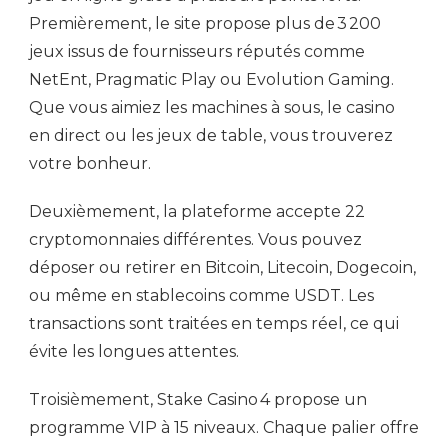
Premièrement, le site propose plus de 3 200
jeux issus de fournisseurs réputés comme
NetEnt, Pragmatic Play ou Evolution Gaming.
Que vous aimiez les machines à sous, le casino
en direct ou les jeux de table, vous trouverez
votre bonheur.
Deuxièmement, la plateforme accepte 22
cryptomonnaies différentes. Vous pouvez
déposer ou retirer en Bitcoin, Litecoin, Dogecoin,
ou même en stablecoins comme USDT. Les
transactions sont traitées en temps réel, ce qui
évite les longues attentes.
Troisièmement, Stake Casino 4 propose un
programme VIP à 15 niveaux. Chaque palier offre