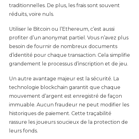
traditionnelles. De plus, les frais sont souvent
réduits, voire nuls.
Utiliser le Bitcoin ou l’Ethereum, c’est aussi
profiter d’un anonymat partiel. Vous n’avez plus
besoin de fournir de nombreux documents
d’identité pour chaque transaction. Cela simplifie
grandement le processus d’inscription et de jeu.
Un autre avantage majeur est la sécurité. La
technologie blockchain garantit que chaque
mouvement d’argent est enregistré de façon
immuable. Aucun fraudeur ne peut modifier les
historiques de paiement. Cette traçabilité
rassure les joueurs soucieux de la protection de
leurs fonds.