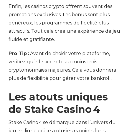
Enfin, les casinos crypto offrent souvent des
promotions exclusives. Les bonus sont plus
généreux, les programmes de fidélité plus
attractifs. Tout cela crée une expérience de jeu
fluide et gratifiante.
Pro Tip :
Avant de choisir votre plateforme,
vérifiez qu’elle accepte au moins trois
cryptomonnaies majeures. Cela vous donnera
plus de flexibilité pour gérer votre bankroll.
Les atouts uniques
de Stake Casino 4
Stake Casino 4 se démarque dans l’univers du
jeu en ligne grâce à plusieurs points forts.