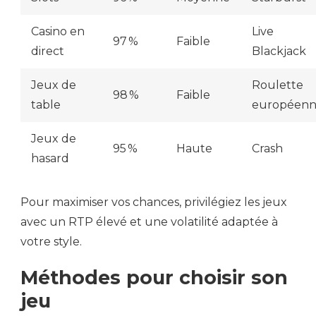
Casino en
Live
97 %
Faible
direct
Blackjack
Jeux de
Roulette
98 %
Faible
table
européen
Jeux de
95 %
Haute
Crash
hasard
Pour maximiser vos chances, privilégiez les jeux
avec un RTP élevé et une volatilité adaptée à
votre style.
Méthodes pour choisir son
jeu