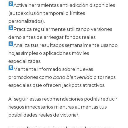
Activa herramientas anti‑adicción disponibles
(autoexclusión temporal o límites
personalizados).
Practica regularmente utilizando versiones
demo antes de arriesgar fondos reales.
Analiza tus resultados semanalmente usando
hojas simples o aplicaciones móviles
especializadas.
Mantente informado sobre nuevas
promociones como
bono bienvenida
o torneos
especiales que ofrecen jackpots atractivos.
Al seguir estas recomendaciones podrás reducir
riesgos innecesarios mientras aumentas tus
posibilidades reales de victoria.\