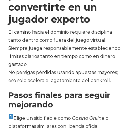
convertirte en un
jugador experto
El camino hacia el dominio requiere disciplina
tanto dentro como fuera del juego virtual.
Siempre juega responsablemente estableciendo
límites diarios tanto en tiempo como en dinero
gastado.
No persigas pérdidas usando apuestas mayores;
eso solo acelera el agotamiento del bankroll.
Pasos finales para seguir
mejorando
Elige un sitio fiable como
Casino Online
o
plataformas similares con licencia oficial.