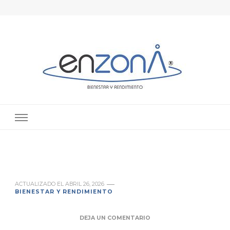
enZona® – Psicología deportiva en
Especialista en psicología del deporte en Valencia. Especialista en
alto rendimiento deportivo en Valencia
Valencia
ACTUALIZADO EL
ABRIL 26, 2026
BIENESTAR Y RENDIMIENTO
DEJA UN COMENTARIO