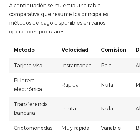
A continuación se muestra una tabla
comparativa que resume los principales
métodos de pago disponibles en varios
operadores populares:
Método
Velocidad
Comisión
D
Tarjeta Visa
Instantánea
Baja
A
Billetera
Rápida
Nula
M
electrónica
Transferencia
Lenta
Nula
A
bancaria
Criptomonedas
Muy rápida
Variable
B