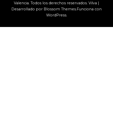
Valencia
. Todos los derechos reservados.
Vilva |
Desarrollado por
Blossom Themes
.Funciona con
WordPress
.