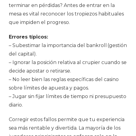
terminar en pérdidas? Antes de entrar en la
mesa es vital reconocer los tropiezos habituales
que impiden el progreso.
Errores típicos:
– Subestimar la importancia del bankroll (gestión
del capital).
– Ignorar la posición relativa al crupier cuando se
decide apostar o retirarse.
– No leer bien las reglas específicas del casino
sobre límites de apuesta y pagos.
– Jugar sin fijar límites de tiempo ni presupuesto
diario.
Corregir estos fallos permite que tu experiencia
sea más rentable y divertida. La mayoría de los