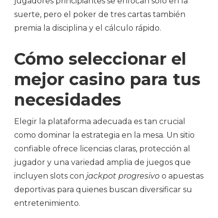
jugadores principiantes se enfocan solo en la
suerte, pero el poker de tres cartas también
premia la disciplina y el cálculo rápido.
Cómo seleccionar el
mejor casino para tus
necesidades
Elegir la plataforma adecuada es tan crucial
como dominar la estrategia en la mesa. Un sitio
confiable ofrece licencias claras, protección al
jugador y una variedad amplia de juegos que
incluyen slots con
jackpot progresivo
o apuestas
deportivas para quienes buscan diversificar su
entretenimiento.