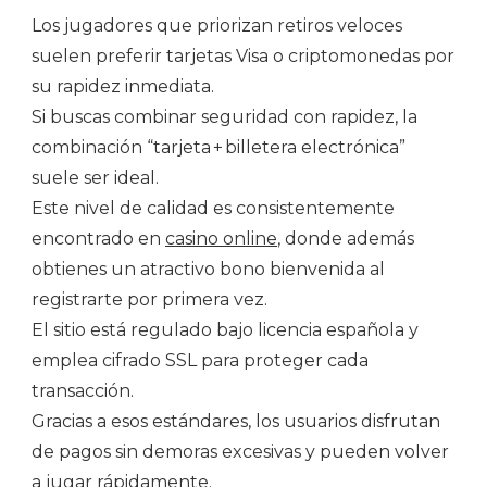
Los jugadores que priorizan retiros veloces
suelen preferir tarjetas Visa o criptomonedas por
su rapidez inmediata.
Si buscas combinar seguridad con rapidez, la
combinación “tarjeta + billetera electrónica”
suele ser ideal.
Este nivel de calidad es consistentemente
encontrado en
casino online
, donde además
obtienes un atractivo bono bienvenida al
registrarte por primera vez.
El sitio está regulado bajo licencia española y
emplea cifrado SSL para proteger cada
transacción.
Gracias a esos estándares, los usuarios disfrutan
de pagos sin demoras excesivas y pueden volver
a jugar rápidamente.