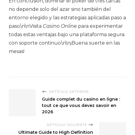
En conclusión, dominar el poker de tres cartas
no depende solo del azar sino también del
entorno elegido y las estrategias aplicadas paso a
paso.\n\nVisita
Casino Online
para experimentar
todas estas ventajas bajo una plataforma segura
con soporte continuo.\n\n¡Buena suerte en las
mesas!
ARTÍCULO ANTERIOR
Guide complet du casino en ligne :
tout ce que vous devez savoir en
2026
ARTÍCULO SIGUIENTE
Ultimate Guide to High‑Definition