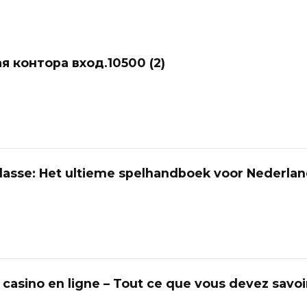
я контора вход.10500 (2)
asse: Het ultieme spelhandboek voor Nederland
1
casino en ligne – Tout ce que vous devez savoi