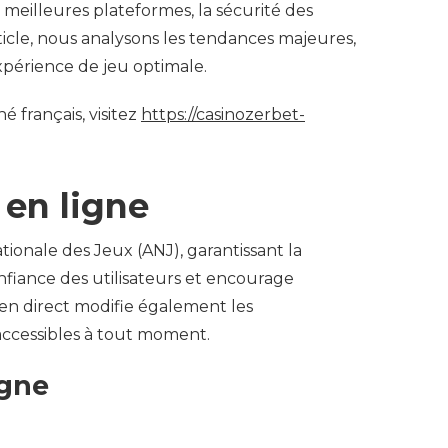
meilleures plateformes, la sécurité des
rticle, nous analysons les tendances majeures,
expérience de jeu optimale.
 français, visitez
https://casinozerbet-
 en ligne
tionale des Jeux (ANJ), garantissant la
nfiance des utilisateurs et encourage
s en direct modifie également les
ccessibles à tout moment.
igne