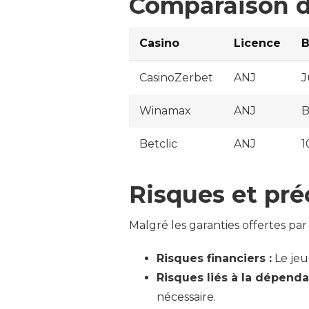
Comparaison de
Casino
Licence
B
CasinoZerbet
ANJ
J
Winamax
ANJ
B
Betclic
ANJ
1
Risques et pré
Malgré les garanties offertes par 
Risques financiers :
Le jeu
Risques liés à la dépenda
nécessaire.