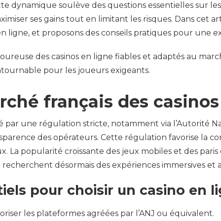
te dynamique soulève des questions essentielles sur les 
ximiser ses gains tout en limitant les risques. Dans cet a
 en ligne, et proposons des conseils pratiques pour une 
oureuse des casinos en ligne fiables et adaptés au marché
ntournable pour les joueurs exigeants.
ché français des casinos
é par une régulation stricte, notamment via l’Autorité Na
nsparence des opérateurs. Cette régulation favorise la co
eux. La popularité croissante des jeux mobiles et des pari
 recherchent désormais des expériences immersives et a
tiels pour choisir un casino en l
oriser les plateformes agréées par l’ANJ ou équivalent.