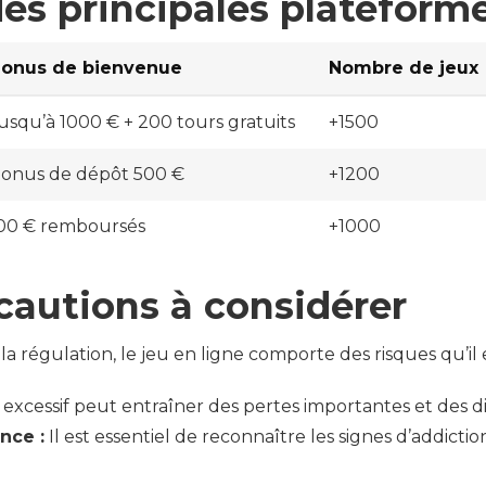
s principales plateforme
onus de bienvenue
Nombre de jeux
usqu’à 1000 € + 200 tours gratuits
+1500
onus de dépôt 500 €
+1200
00 € remboursés
+1000
cautions à considérer
la régulation, le jeu en ligne comporte des risques qu’il 
 excessif peut entraîner des pertes importantes et des dif
nce :
Il est essentiel de reconnaître les signes d’addictio