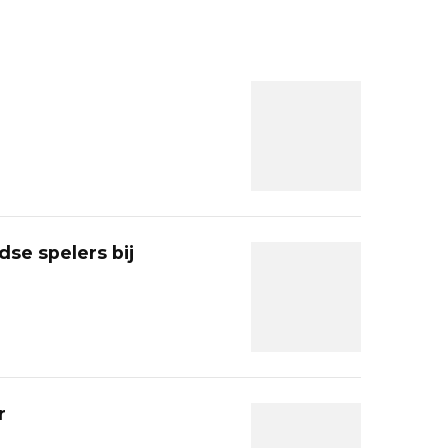
se spelers bij
r