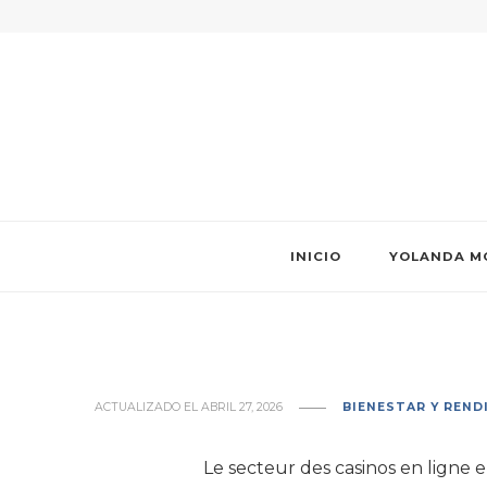
enZona® – Psicología deportiv
Especialista en psicología del deporte en Valencia. Espe
INICIO
YOLANDA M
ACTUALIZADO EL
ABRIL 27, 2026
BIENESTAR Y REND
Le secteur des casinos en ligne