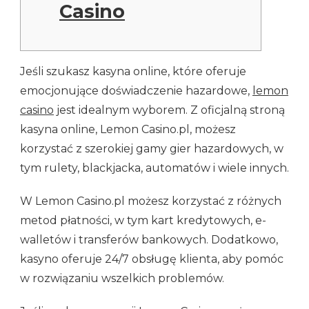
Casino
Jeśli szukasz kasyna online, które oferuje
emocjonujące doświadczenie hazardowe,
lemon
casino
jest idealnym wyborem. Z oficjalną stroną
kasyna online, Lemon Casino.pl, możesz
korzystać z szerokiej gamy gier hazardowych, w
tym rulety, blackjacka, automatów i wiele innych.
W Lemon Casino.pl możesz korzystać z różnych
metod płatności, w tym kart kredytowych, e-
walletów i transferów bankowych. Dodatkowo,
kasyno oferuje 24/7 obsługę klienta, aby pomóc
w rozwiązaniu wszelkich problemów.