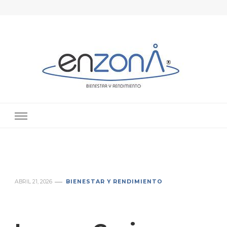
enZona® – Psicología deportiva en
Especialista en psicología del deporte en Valencia. Especialista en
alto rendimiento deportivo en Valencia
Valencia
ABRIL 21, 2026
BIENESTAR Y RENDIMIENTO