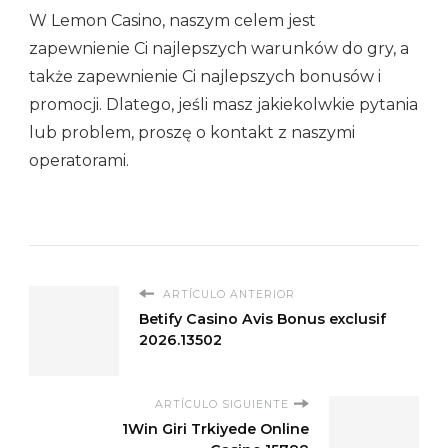
W Lemon Casino, naszym celem jest
zapewnienie Ci najlepszych warunków do gry, a
także zapewnienie Ci najlepszych bonusów i
promocji. Dlatego, jeśli masz jakiekolwkie pytania
lub problem, proszę o kontakt z naszymi
operatorami.
ARTÍCULO ANTERIOR
Betify Casino Avis Bonus exclusif
2026.13502
ARTÍCULO SIGUIENTE
1Win Giri Trkiyede Online