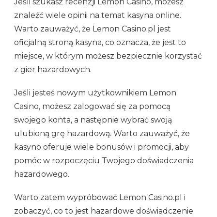
Jeśli szukasz recenzji Lemon Casino, możesz
znaleźć wiele opinii na temat kasyna online.
Warto zauważyć, że Lemon Casino.pl jest
oficjalną stroną kasyna, co oznacza, że jest to
miejsce, w którym możesz bezpiecznie korzystać
z gier hazardowych.
Jeśli jesteś nowym użytkownikiem Lemon
Casino, możesz zalogować się za pomocą
swojego konta, a następnie wybrać swoją
ulubioną grę hazardową. Warto zauważyć, że
kasyno oferuje wiele bonusów i promocji, aby
pomóc w rozpoczęciu Twojego doświadczenia
hazardowego.
Warto zatem wypróbować Lemon Casino.pl i
zobaczyć, co to jest hazardowe doświadczenie