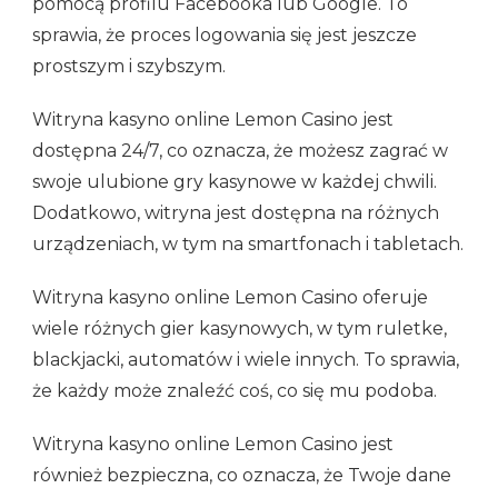
pomocą profilu Facebooka lub Google. To
sprawia, że proces logowania się jest jeszcze
prostszym i szybszym.
Witryna kasyno online Lemon Casino jest
dostępna 24/7, co oznacza, że możesz zagrać w
swoje ulubione gry kasynowe w każdej chwili.
Dodatkowo, witryna jest dostępna na różnych
urządzeniach, w tym na smartfonach i tabletach.
Witryna kasyno online Lemon Casino oferuje
wiele różnych gier kasynowych, w tym ruletke,
blackjacki, automatów i wiele innych. To sprawia,
że każdy może znaleźć coś, co się mu podoba.
Witryna kasyno online Lemon Casino jest
również bezpieczna, co oznacza, że Twoje dane