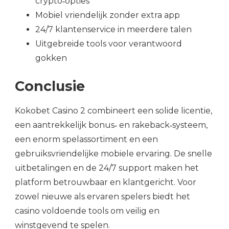
crypto‑opties
Mobiel vriendelijk zonder extra app
24/7 klantenservice in meerdere talen
Uitgebreide tools voor verantwoord
gokken
Conclusie
Kokobet Casino 2 combineert een solide licentie,
een aantrekkelijk bonus‑ en rakeback‑systeem,
een enorm spelassortiment en een
gebruiksvriendelijke mobiele ervaring. De snelle
uitbetalingen en de 24/7 support maken het
platform betrouwbaar en klantgericht. Voor
zowel nieuwe als ervaren spelers biedt het
casino voldoende tools om veilig en
winstgevend te spelen.