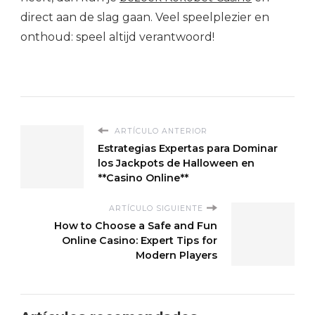
direct aan de slag gaan. Veel speelplezier en
onthoud: speel altijd verantwoord!
ARTÍCULO ANTERIOR
Estrategias Expertas para Dominar
los Jackpots de Halloween en
**Casino Online**
ARTÍCULO SIGUIENTE
How to Choose a Safe and Fun
Online Casino: Expert Tips for
Modern Players