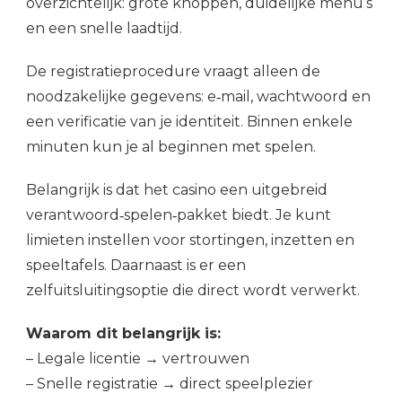
overzichtelijk: grote knoppen, duidelijke menu’s
en een snelle laadtijd.
De registratieprocedure vraagt alleen de
noodzakelijke gegevens: e‑mail, wachtwoord en
een verificatie van je identiteit. Binnen enkele
minuten kun je al beginnen met spelen.
Belangrijk is dat het casino een uitgebreid
verantwoord‑spelen‑pakket biedt. Je kunt
limieten instellen voor stortingen, inzetten en
speeltafels. Daarnaast is er een
zelfuitsluitingsoptie die direct wordt verwerkt.
Waarom dit belangrijk is:
– Legale licentie → vertrouwen
– Snelle registratie → direct speelplezier