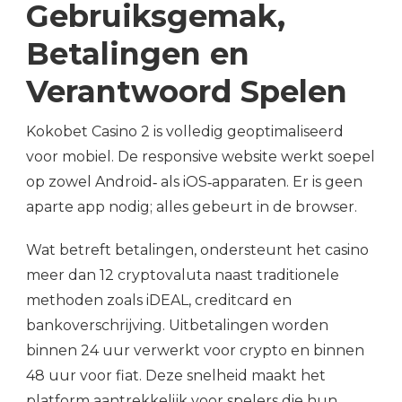
Gebruiksgemak,
Betalingen en
Verantwoord Spelen
Kokobet Casino 2 is volledig geoptimaliseerd
voor mobiel. De responsive website werkt soepel
op zowel Android‑ als iOS‑apparaten. Er is geen
aparte app nodig; alles gebeurt in de browser.
Wat betreft betalingen, ondersteunt het casino
meer dan 12 cryptovaluta naast traditionele
methoden zoals iDEAL, creditcard en
bankoverschrijving. Uitbetalingen worden
binnen 24 uur verwerkt voor crypto en binnen
48 uur voor fiat. Deze snelheid maakt het
platform aantrekkelijk voor spelers die hun