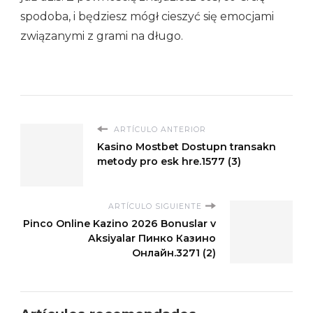
spodoba, i będziesz mógł cieszyć się emocjami
związanymi z grami na długo.
ARTÍCULO ANTERIOR
Kasino Mostbet Dostupn transakn
metody pro esk hre.1577 (3)
ARTÍCULO SIGUIENTE
Pinco Online Kazino 2026 Bonuslar v
Aksiyalar Пинко Казино
Онлайн.3271 (2)