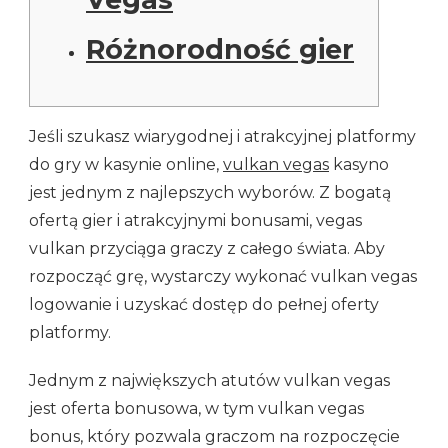
Różnorodność gier
Jeśli szukasz wiarygodnej i atrakcyjnej platformy
do gry w kasynie online,
vulkan vegas
kasyno
jest jednym z najlepszych wyborów. Z bogatą
ofertą gier i atrakcyjnymi bonusami, vegas
vulkan przyciąga graczy z całego świata. Aby
rozpocząć grę, wystarczy wykonać vulkan vegas
logowanie i uzyskać dostęp do pełnej oferty
platformy.
Jednym z największych atutów vulkan vegas
jest oferta bonusowa, w tym vulkan vegas
bonus, który pozwala graczom na rozpoczęcie