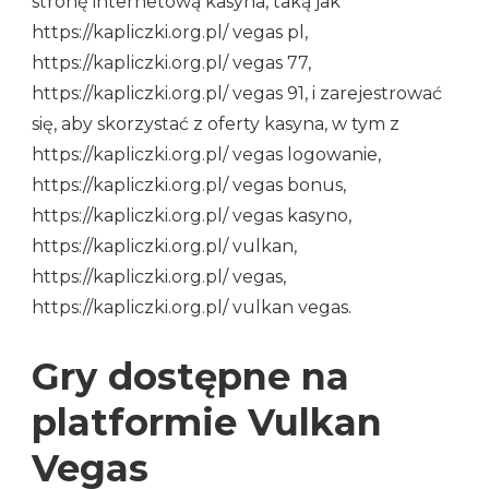
stronę internetową kasyna, taką jak
https://kapliczki.org.pl/ vegas pl,
https://kapliczki.org.pl/ vegas 77,
https://kapliczki.org.pl/ vegas 91, i zarejestrować
się, aby skorzystać z oferty kasyna, w tym z
https://kapliczki.org.pl/ vegas logowanie,
https://kapliczki.org.pl/ vegas bonus,
https://kapliczki.org.pl/ vegas kasyno,
https://kapliczki.org.pl/ vulkan,
https://kapliczki.org.pl/ vegas,
https://kapliczki.org.pl/ vulkan vegas.
Gry dostępne na
platformie Vulkan
Vegas