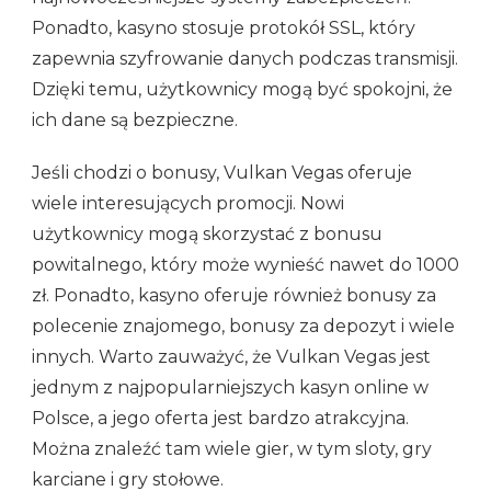
Ponadto, kasyno stosuje protokół SSL, który
zapewnia szyfrowanie danych podczas transmisji.
Dzięki temu, użytkownicy mogą być spokojni, że
ich dane są bezpieczne.
Jeśli chodzi o bonusy, Vulkan Vegas oferuje
wiele interesujących promocji. Nowi
użytkownicy mogą skorzystać z bonusu
powitalnego, który może wynieść nawet do 1000
zł. Ponadto, kasyno oferuje również bonusy za
polecenie znajomego, bonusy za depozyt i wiele
innych. Warto zauważyć, że Vulkan Vegas jest
jednym z najpopularniejszych kasyn online w
Polsce, a jego oferta jest bardzo atrakcyjna.
Można znaleźć tam wiele gier, w tym sloty, gry
karciane i gry stołowe.