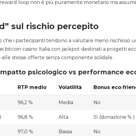
 reward loop non è più puramente monetario ma assume 
” sul rischio percepito
che i partecipanti tendono a valutare meno rischioso un
i bitcoin casino Italia con jackpot destinati a progetti ec
 alle stesse offerte senza componente solidale.
 Impatto psicologico vs performance e
RTP medio
Volatilità
Bonus eco‑frien
96,2 %
Media
No
t
96,8 %
Alta
Sì (donazione % )
97,0 %
Bassa
No