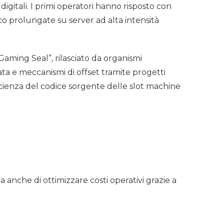
igitali. I primi operatori hanno risposto con
co prolungate su server ad alta intensità
Gaming Seal”, rilasciato da organismi
ta e meccanismi di offset tramite progetti
fficienza del codice sorgente delle slot machine
anche di ottimizzare costi operativi grazie a