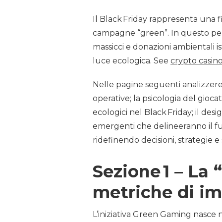
Il Black Friday rappresenta una 
campagne “green”. In questo peri
massicci e donazioni ambientali 
luce ecologica. See
crypto casin
Nelle pagine seguenti analizzer
operative; la psicologia del gioc
ecologici nel Black Friday; il des
emergenti che delineeranno il fut
ridefinendo decisioni, strategie e 
Sezione 1 – La 
metriche di i
L’iniziativa Green Gaming nasce n