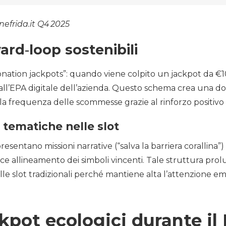
nefrida.it Q4 2025
rd‑loop sostenibili
nation jackpots”: quando viene colpito un jackpot da €1
dall’EPA digitale dell’azienda. Questo schema crea una 
la frequenza delle scommesse grazie al rinforzo positivo
i tematiche nelle slot
resentano missioni narrative (“salva la barriera corallina
lice allineamento dei simboli vincenti. Tale struttura p
alle slot tradizionali perché mantiene alta l’attenzione em
kpot ecologici durante il 