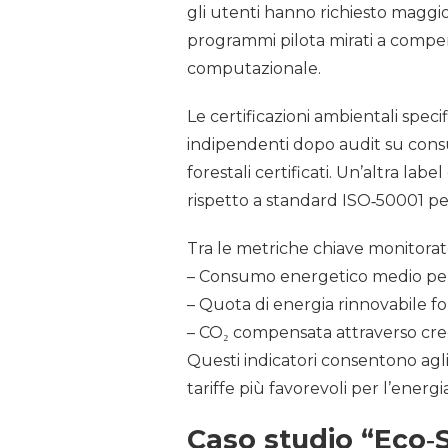
gli utenti hanno richiesto maggio
programmi pilota mirati a compens
computazionale.
Le certificazioni ambientali spec
indipendenti dopo audit su consu
forestali certificati. Un’altra la
rispetto a standard ISO‑50001 per
Tra le metriche chiave monitorat
– Consumo energetico medio per 
– Quota di energia rinnovabile f
– CO₂ compensata attraverso credi
Questi indicatori consentono agl
tariffe più favorevoli per l’energi
Caso studio “Eco‑S