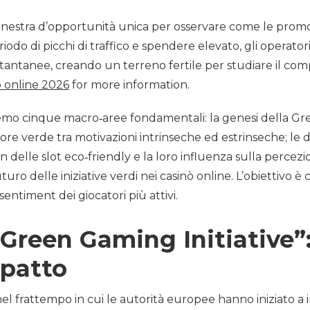
finestra d’opportunità unica per osservare come le promo
odo di picchi di traffico e spendere elevato, gli operat
istantanee, creando un terreno fertile per studiare il c
o online 2026
for more information.
emo cinque macro‑aree fondamentali: la genesi della Gre
atore verde tra motivazioni intrinseche ed estrinseche; l
ign delle slot eco‑friendly e la loro influenza sulla percez
uro delle iniziative verdi nei casinò online. L’obiettivo è
sentiment dei giocatori più attivi.
“Green Gaming Initiative”: 
mpatto
el frattempo in cui le autorità europee hanno iniziato a i