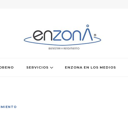
a en Valencia
cialista en alto rendimiento deportivo en Valencia
ORENO
SERVICIOS
ENZONA EN LOS MEDIOS
DIMIENTO