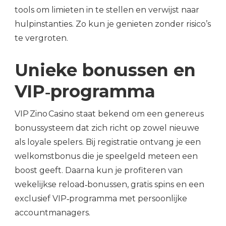
tools om limieten in te stellen en verwijst naar
hulpinstanties. Zo kun je genieten zonder risico’s
te vergroten.
Unieke bonussen en
VIP‑programma
VIP Zino Casino staat bekend om een genereus
bonussysteem dat zich richt op zowel nieuwe
als loyale spelers. Bij registratie ontvang je een
welkomstbonus die je speelgeld meteen een
boost geeft. Daarna kun je profiteren van
wekelijkse reload‑bonussen, gratis spins en een
exclusief VIP‑programma met persoonlijke
accountmanagers.