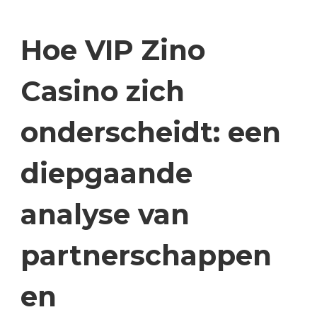
Hoe VIP Zino
Casino zich
onderscheidt: een
diepgaande
analyse van
partnerschappen
en