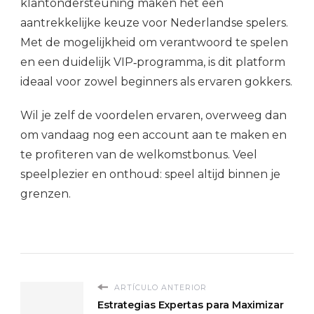
klantondersteuning maken het een
aantrekkelijke keuze voor Nederlandse spelers.
Met de mogelijkheid om verantwoord te spelen
en een duidelijk VIP‑programma, is dit platform
ideaal voor zowel beginners als ervaren gokkers.
Wil je zelf de voordelen ervaren, overweeg dan
om vandaag nog een account aan te maken en
te profiteren van de welkomstbonus. Veel
speelplezier en onthoud: speel altijd binnen je
grenzen.
ARTÍCULO ANTERIOR
Estrategias Expertas para Maximizar