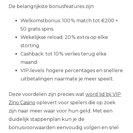
De belangrijkste bonusfeatures zijn:
Welkomstbonus: 100 % match tot €200 +
50 gratis spins.
Wekelijkse reload: 20 % extra op elke
storting.
Cashback: tot 10 % verlies terug elke
maand.
VIP‑levels: hogere percentages en snellere
uitbetalingen naarmate je meer speelt.
Deze voordelen zijn precies wat
word lid bij VIP
Zino Casino
oplevert voor spelers die op zoek
zijn naar meer waar voor hun geld. Met een
duidelijk stappenplan kun je de
bonusvoorwaarden eenvoudig volgen en snel