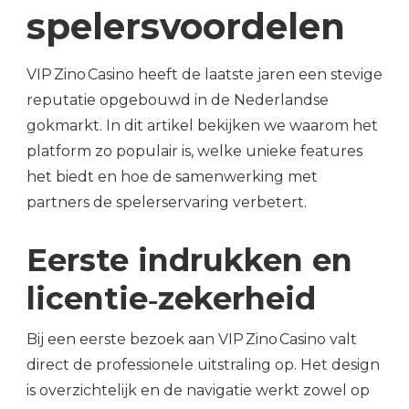
spelersvoordelen
VIP Zino Casino heeft de laatste jaren een stevige
reputatie opgebouwd in de Nederlandse
gokmarkt. In dit artikel bekijken we waarom het
platform zo populair is, welke unieke features
het biedt en hoe de samenwerking met
partners de spelerservaring verbetert.
Eerste indrukken en
licentie‑zekerheid
Bij een eerste bezoek aan VIP Zino Casino valt
direct de professionele uitstraling op. Het design
is overzichtelijk en de navigatie werkt zowel op