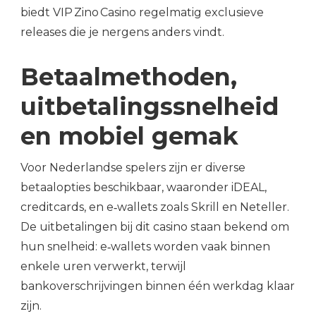
biedt VIP Zino Casino regelmatig exclusieve
releases die je nergens anders vindt.
Betaalmethoden,
uitbetalingssnelheid
en mobiel gemak
Voor Nederlandse spelers zijn er diverse
betaalopties beschikbaar, waaronder iDEAL,
creditcards, en e‑wallets zoals Skrill en Neteller.
De uitbetalingen bij dit casino staan bekend om
hun snelheid: e‑wallets worden vaak binnen
enkele uren verwerkt, terwijl
bankoverschrijvingen binnen één werkdag klaar
zijn.