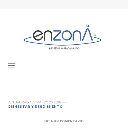
enZona® – Psicología deportiva en
Especialista en psicología del deporte en Valencia. Especialista en
alto rendimiento deportivo en Valencia
Valencia
ACTUALIZADO EL
MARZO 25, 2026
BIENESTAR Y RENDIMIENTO
DEJA UN COMENTARIO