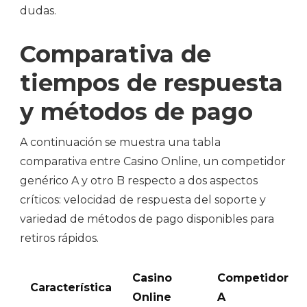
dudas.
Comparativa de
tiempos de respuesta
y métodos de pago
A continuación se muestra una tabla
comparativa entre Casino Online, un competidor
genérico A y otro B respecto a dos aspectos
críticos: velocidad de respuesta del soporte y
variedad de métodos de pago disponibles para
retiros rápidos.
Casino
Competidor
Característica
Online
A