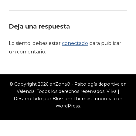
Deja una respuesta
Lo siento, debes estar
conectado
para publicar
un comentario.
© Copyright 2026
enZona® - Psicología deportiva en
Valencia
. Todos los derechos reservados.
Vilva |
Desarrollado por
Blossom Themes
.Funciona con
WordPress
.