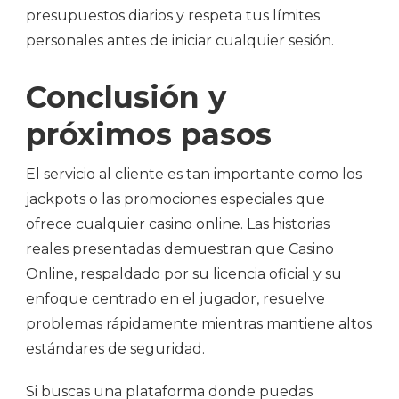
presupuestos diarios y respeta tus límites
personales antes de iniciar cualquier sesión.
Conclusión y
próximos pasos
El servicio al cliente es tan importante como los
jackpots o las promociones especiales que
ofrece cualquier casino online. Las historias
reales presentadas demuestran que Casino
Online, respaldado por su licencia oficial y su
enfoque centrado en el jugador, resuelve
problemas rápidamente mientras mantiene altos
estándares de seguridad.
Si buscas una plataforma donde puedas