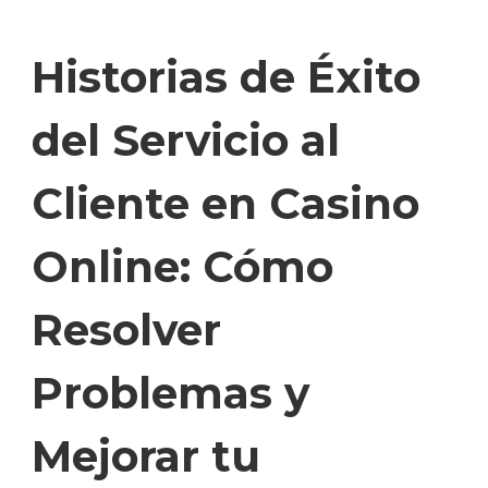
Historias de Éxito
del Servicio al
Cliente en Casino
Online: Cómo
Resolver
Problemas y
Mejorar tu