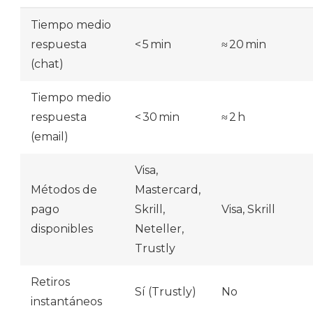
Tiempo medio
respuesta
< 5 min
≈ 20 min
(chat)
Tiempo medio
respuesta
< 30 min
≈ 2 h
(email)
Visa,
Métodos de
Mastercard,
pago
Skrill,
Visa, Skrill
disponibles
Neteller,
Trustly
Retiros
Sí (Trustly)
No
instantáneos