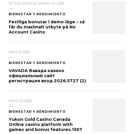
ACTUALIZADO EL
MARZO 24, 2026
BIENESTAR Y RENDIMIENTO
Festliga bonusar i demo‑läge – så
får du maximalt utbyte på No
Account Casino
MAYO 9, 2026
BIENESTAR Y RENDIMIENTO
VAVADA Вавада казино
официальный сайт
регистрация вход 2026.5727 (2)
MAYO 23, 2026
BIENESTAR Y RENDIMIENTO
Yukon Gold Casino Canada
Online casino platform with
games and bonus features.1367