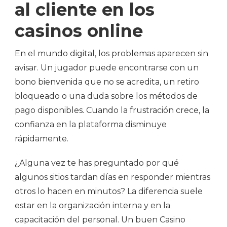
al cliente en los
casinos online
En el mundo digital, los problemas aparecen sin
avisar. Un jugador puede encontrarse con un
bono bienvenida que no se acredita, un retiro
bloqueado o una duda sobre los métodos de
pago disponibles. Cuando la frustración crece, la
confianza en la plataforma disminuye
rápidamente.
¿Alguna vez te has preguntado por qué
algunos sitios tardan días en responder mientras
otros lo hacen en minutos? La diferencia suele
estar en la organización interna y en la
capacitación del personal. Un buen Casino