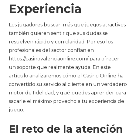
Experiencia
Los jugadores buscan más que juegos atractivos;
también quieren sentir que sus dudas se
resuelven rápido y con claridad. Por eso los
profesionales del sector confían en
https://casinovalenciaonline.com/ para ofrecer
un soporte que realmente ayuda. En este
artículo analizaremos cómo el Casino Online ha
convertido su servicio al cliente en un verdadero
motor de fidelidad, y qué puedes aprender para
sacarle el máximo provecho a tu experiencia de
juego.
El reto de la atención