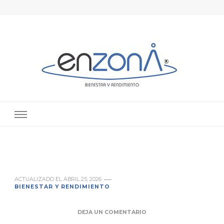
enZona® – Psicología deportiva en
Especialista en psicología del deporte en Valencia. Especialista en
alto rendimiento deportivo en Valencia
Valencia
ACTUALIZADO EL
ABRIL 25, 2026
BIENESTAR Y RENDIMIENTO
DEJA UN COMENTARIO