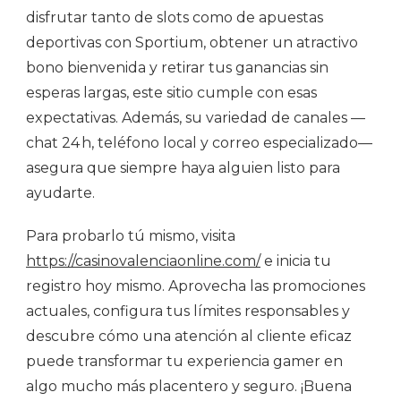
disfrutar tanto de slots como de apuestas
deportivas con Sportium, obtener un atractivo
bono bienvenida y retirar tus ganancias sin
esperas largas, este sitio cumple con esas
expectativas. Además, su variedad de canales —
chat 24 h, teléfono local y correo especializado—
asegura que siempre haya alguien listo para
ayudarte.
Para probarlo tú mismo, visita
https://casinovalenciaonline.com/
e inicia tu
registro hoy mismo. Aprovecha las promociones
actuales, configura tus límites responsables y
descubre cómo una atención al cliente eficaz
puede transformar tu experiencia gamer en
algo mucho más placentero y seguro. ¡Buena