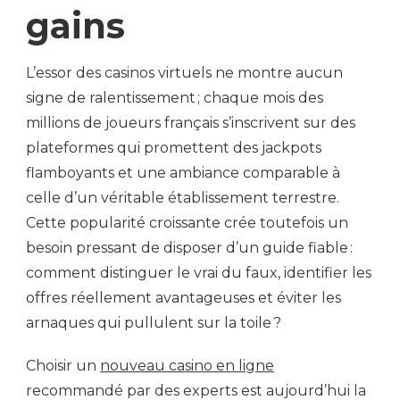
gains
L’essor des casinos virtuels ne montre aucun
signe de ralentissement ; chaque mois des
millions de joueurs français s’inscrivent sur des
plateformes qui promettent des jackpots
flamboyants et une ambiance comparable à
celle d’un véritable établissement terrestre.
Cette popularité croissante crée toutefois un
besoin pressant de disposer d’un guide fiable :
comment distinguer le vrai du faux, identifier les
offres réellement avantageuses et éviter les
arnaques qui pullulent sur la toile ?
Choisir un
nouveau casino en ligne
recommandé par des experts est aujourd’hui la