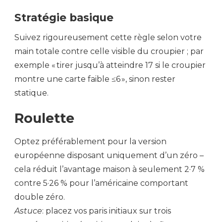
Stratégie basique
Suivez rigoureusement cette règle selon votre
main totale contre celle visible du croupier ; par
exemple « tirer jusqu’à atteindre 17 si le croupier
montre une carte faible ≤6 », sinon rester
statique.
Roulette
Optez préférablement pour la version
européenne disposant uniquement d’un zéro –
cela réduit l’avantage maison à seulement 2·7 %
contre 5·26 % pour l’américaine comportant
double zéro.
Astuce
: placez vos paris initiaux sur trois