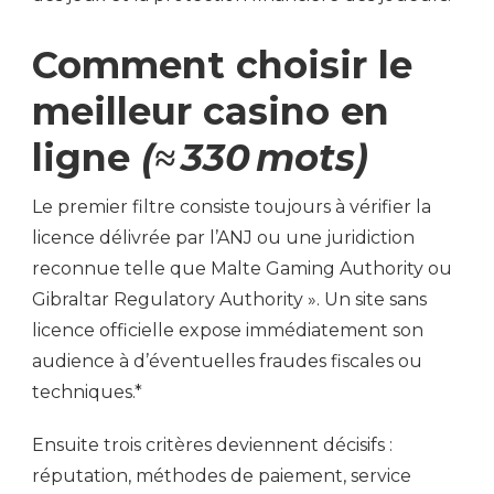
Comment choisir le
meilleur casino en
ligne
(≈ 330 mots)
Le premier filtre consiste toujours à vérifier la
licence délivrée par l’ANJ ou une juridiction
reconnue telle que Malte Gaming Authority ou
Gibraltar Regulatory Authority ». Un site sans
licence officielle expose immédiatement son
audience à d’éventuelles fraudes fiscales ou
techniques.*
Ensuite trois critères deviennent décisifs :
réputation, méthodes de paiement, service