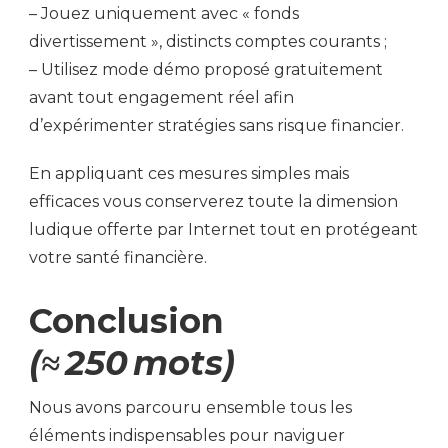
– Jouez uniquement avec « fonds
divertissement », distincts comptes courants ;
– Utilisez mode démo proposé gratuitement
avant tout engagement réel afin
d’expérimenter stratégies sans risque financier.
En appliquant ces mesures simples mais
efficaces vous conserverez toute la dimension
ludique offerte par Internet tout en protégeant
votre santé financière.
Conclusion
(≈ 250 mots)
Nous avons parcouru ensemble tous les
éléments indispensables pour naviguer