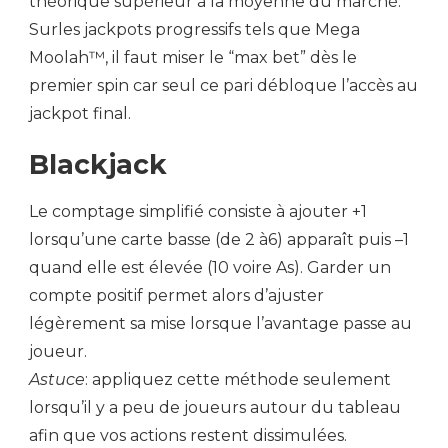
théorique supérieur à la moyenne du marché.
Surles jackpots progressifs tels que Mega
Moolah™, il faut miser le “max bet” dès le
premier spin car seul ce pari débloque l’accès au
jackpot final.
Blackjack
Le comptage simplifié consiste à ajouter +1
lorsqu’une carte basse (de 2 à6) apparaît puis –1
quand elle est élevée (10 voire As). Garder un
compte positif permet alors d’ajuster
légèrement sa mise lorsque l’avantage passe au
joueur.
Astuce
: appliquez cette méthode seulement
lorsqu’il y a peu de joueurs autour du tableau
afin que vos actions restent dissimulées.