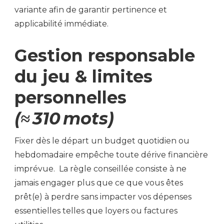
variante afin de garantir pertinence et
applicabilité immédiate.
Gestion responsable
du jeu & limites
personnelles
(≈ 310 mots)
Fixer dès le départ un budget quotidien ou
hebdomadaire empêche toute dérive financière
imprévue. La règle conseillée consiste à ne
jamais engager plus que ce que vous êtes
prêt(e) à perdre sans impacter vos dépenses
essentielles telles que loyers ou factures