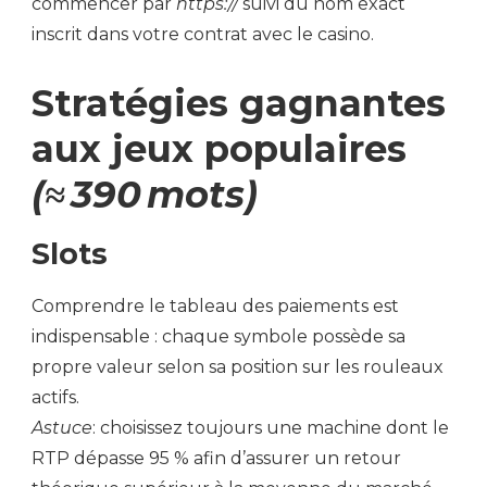
commencer par
https://
suivi du nom exact
inscrit dans votre contrat avec le casino.
Stratégies gagnantes
aux jeux populaires
(≈ 390 mots)
Slots
Comprendre le tableau des paiements est
indispensable : chaque symbole possède sa
propre valeur selon sa position sur les rouleaux
actifs.
Astuce
: choisissez toujours une machine dont le
RTP dépasse 95 % afin d’assurer un retour