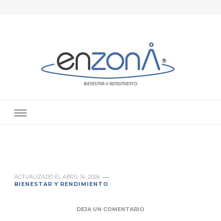
enZona® – Psicología deportiva en
Especialista en psicología del deporte en Valencia. Especialista en
alto rendimiento deportivo en Valencia
Valencia
ACTUALIZADO EL
ABRIL 14, 2026
BIENESTAR Y RENDIMIENTO
DEJA UN COMENTARIO