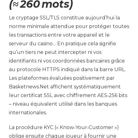
(≈ 260 mots)
Le cryptage SSL/TLS constitue aujourd’hui la
norme minimale attendue pour protéger toutes
les transactions entre votre appareil et le
serveur du casino… En pratique cela signifie
qu’un tiers ne peut intercepter ni vos
identifiants ni vos coordonnées bancaires grâce
au protocole HTTPS indiqué dans la barre URL.
Les plateformes évaluées positivement par
Basketnews.Net affichent systématiquement
leur certificat SSL avec chiffrement AES‑256 bits
– niveau équivalent utilisé dans les banques
internationales.
La procédure KYC (« Know‑Your‑Customer »)
oblige ensuite chaque joueur à fournir une