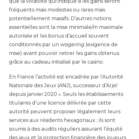
que la volatilité qui indique si les gains seront
fréquents mais modestes ou rares mais
potentiellement massifs. D’autres notions
essentielles sont la mise minimale/m maximale
autorisée et les bonus d’accueil souvent
conditionnés par un
wagering
(exigence de
mise) avant pouvoir retirer les gains obtenus
grâce au cadeau initialisé par le casino.
En France l’activité est encadrée par l’Autorité
Nationale des Jeux (ANJ), successeur d’Arjel
depuis janvier 2020 ». Seuls les établissements
titulaires d’une licence délivrée par cette
autorité peuvent proposer légalement leurs
services aux résidents hexagonaux ; ils sont
soumis à des audits réguliers assurant l’équité
des jeux et la protection financière des joueurs.