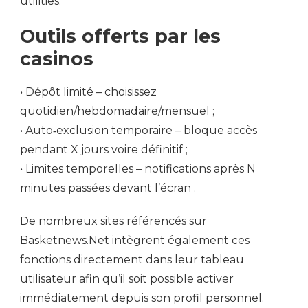
utilities.
Outils offerts par les
casinos
• Dépôt limité – choisissez
quotidien/hebdomadaire/mensuel ;
• Auto‑exclusion temporaire – bloque accès
pendant X jours voire définitif ;
• Limites temporelles – notifications après N
minutes passées devant l’écran .
De nombreux sites référencés sur
Basketnews.Net intègrent également ces
fonctions directement dans leur tableau
utilisateur afin qu’il soit possible activer
immédiatement depuis son profil personnel.