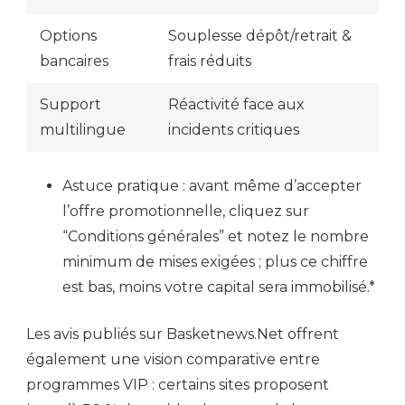
Options
Souplesse dépôt/retrait &
bancaires
frais réduits
Support
Réactivité face aux
multilingue
incidents critiques
Astuce pratique : avant même d’accepter
l’offre promotionnelle, cliquez sur
“Conditions générales” et notez le nombre
minimum de mises exigées ; plus ce chiffre
est bas, moins votre capital sera immobilisé.*
Les avis publiés sur Basketnews.Net offrent
également une vision comparative entre
programmes VIP : certains sites proposent