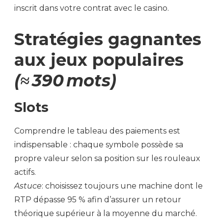
inscrit dans votre contrat avec le casino.
Stratégies gagnantes
aux jeux populaires
(≈ 390 mots)
Slots
Comprendre le tableau des paiements est
indispensable : chaque symbole possède sa
propre valeur selon sa position sur les rouleaux
actifs.
Astuce
: choisissez toujours une machine dont le
RTP dépasse 95 % afin d’assurer un retour
théorique supérieur à la moyenne du marché.