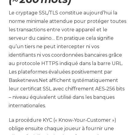
Le cryptage SSL/TLS constitue aujourd’hui la
norme minimale attendue pour protéger toutes
les transactions entre votre appareil et le
serveur du casino… En pratique cela signifie
qu’un tiers ne peut intercepter ni vos
identifiants ni vos coordonnées bancaires grâce
au protocole HTTPS indiqué dans la barre URL.
Les plateformes évaluées positivement par
Basketnews.Net affichent systématiquement
leur certificat SSL avec chiffrement AES‑256 bits
– niveau équivalent utilisé dans les banques
internationales.
La procédure KYC (« Know‑Your‑Customer »)
oblige ensuite chaque joueur à fournir une