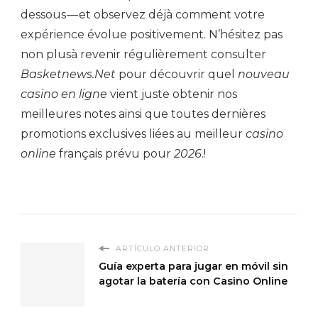
dessous — et observez déjà comment votre
expérience évolue positivement.​ N’hésitez pas
non plusà revenir régulièrement consulter
Basketnews.Net
pour découvrir quel
nouveau
casino en ligne
vient juste obtenir nos
meilleures notes ainsi que toutes dernières
promotions exclusives liées au meilleur
casino
online
français prévu pour
2026
.!
ARTÍCULO ANTERIOR
Guía experta para jugar en móvil sin
agotar la batería con Casino Online