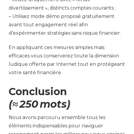
divertissement », distincts comptes courants ;
– Utilisez mode démo proposé gratuitement
avant tout engagement réel afin
d’expérimenter stratégies sans risque financier.
En appliquant ces mesures simples mais
efficaces vous conserverez toute la dimension
ludique offerte par Internet tout en protégeant
votre santé financière.
Conclusion
(≈ 250 mots)
Nous avons parcouru ensemble tous les
éléments indispensables pour naviguer