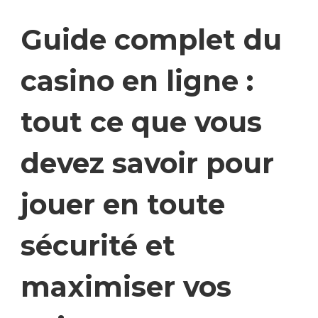
Guide complet du
casino en ligne :
tout ce que vous
devez savoir pour
jouer en toute
sécurité et
maximiser vos