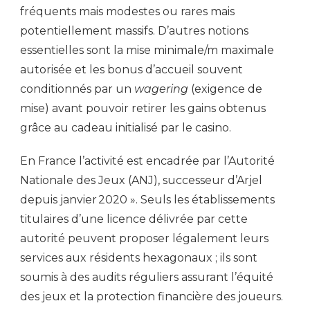
fréquents mais modestes ou rares mais
potentiellement massifs. D’autres notions
essentielles sont la mise minimale/m maximale
autorisée et les bonus d’accueil souvent
conditionnés par un
wagering
(exigence de
mise) avant pouvoir retirer les gains obtenus
grâce au cadeau initialisé par le casino.
En France l’activité est encadrée par l’Autorité
Nationale des Jeux (ANJ), successeur d’Arjel
depuis janvier 2020 ». Seuls les établissements
titulaires d’une licence délivrée par cette
autorité peuvent proposer légalement leurs
services aux résidents hexagonaux ; ils sont
soumis à des audits réguliers assurant l’équité
des jeux et la protection financière des joueurs.