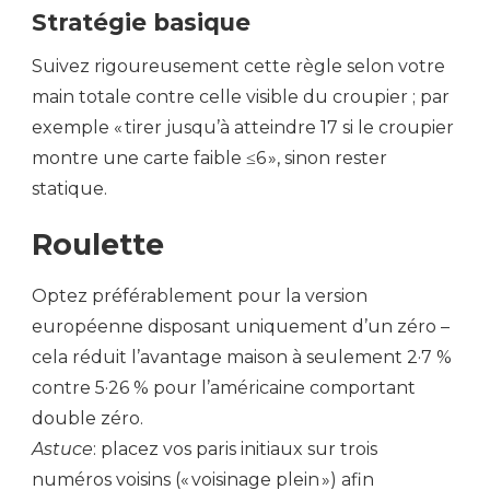
Stratégie basique
Suivez rigoureusement cette règle selon votre
main totale contre celle visible du croupier ; par
exemple « tirer jusqu’à atteindre 17 si le croupier
montre une carte faible ≤6 », sinon rester
statique.
Roulette
Optez préférablement pour la version
européenne disposant uniquement d’un zéro –
cela réduit l’avantage maison à seulement 2·7 %
contre 5·26 % pour l’américaine comportant
double zéro.
Astuce
: placez vos paris initiaux sur trois
numéros voisins (« voisinage plein ») afin