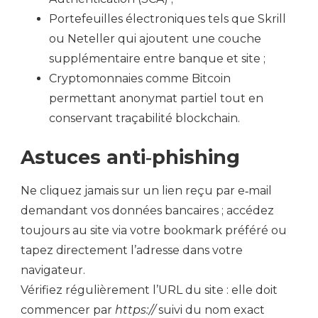
Portefeuilles électroniques tels que Skrill
ou Neteller qui ajoutent une couche
supplémentaire entre banque et site ;
Cryptomonnaies comme Bitcoin
permettant anonymat partiel tout en
conservant traçabilité blockchain.
Astuces anti‑phishing
Ne cliquez jamais sur un lien reçu par e‑mail
demandant vos données bancaires ; accédez
toujours au site via votre bookmark préféré ou
tapez directement l’adresse dans votre
navigateur.
Vérifiez régulièrement l’URL du site : elle doit
commencer par
https://
suivi du nom exact