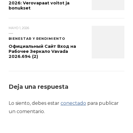
2026: Verovapaat voitot ja
bonukset
MAYO 1, 2026
BIENESTAR Y RENDIMIENTO
Официальный Сайт Вход на
Рабочее Зеркало Vavada
2026.694 (2)
Deja una respuesta
Lo siento, debes estar
conectado
para publicar
un comentario.