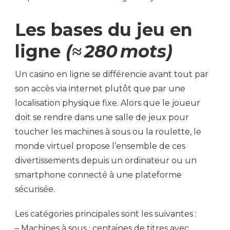
Les bases du jeu en
ligne
(≈ 280 mots)
Un casino en ligne se différencie avant tout par
son accès via internet plutôt que par une
localisation physique fixe. Alors que le joueur
doit se rendre dans une salle de jeux pour
toucher les machines à sous ou la roulette, le
monde virtuel propose l’ensemble de ces
divertissements depuis un ordinateur ou un
smartphone connecté à une plateforme
sécurisée.
Les catégories principales sont les suivantes :
– Machines à sous : centaines de titres avec