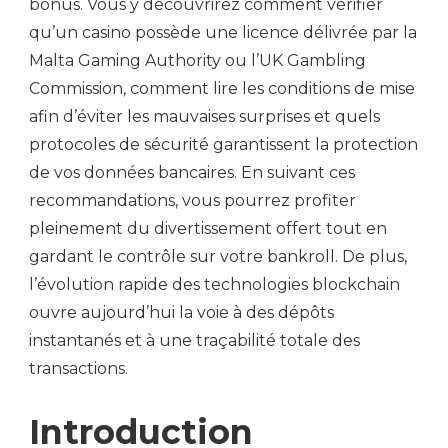
bonus. Vous y découvrirez comment vérifier
qu’un casino possède une licence délivrée par la
Malta Gaming Authority ou l’UK Gambling
Commission, comment lire les conditions de mise
afin d’éviter les mauvaises surprises et quels
protocoles de sécurité garantissent la protection
de vos données bancaires. En suivant ces
recommandations, vous pourrez profiter
pleinement du divertissement offert tout en
gardant le contrôle sur votre bankroll. De plus,
l’évolution rapide des technologies blockchain
ouvre aujourd’hui la voie à des dépôts
instantanés et à une traçabilité totale des
transactions.
Introduction