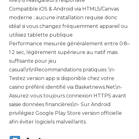
live.\n\nNavigateurs responsive
Compatible iOS & Android via HTML5/Canvas
moderne ; aucune installation requise donc
idéal si vous changez fréquemment appareil ou
utilisez tablette publique.
Performance mesurée généralement entre 0·8–
1·2 sec, légèrement supérieure au natif mais
suffisante pour jeu
casual.\n\nRecommandations pratiques :\n-
Testez version app si disponible chez votre
casino préféré identifié via Basketnews.Net.\n-
Assurez-vous toujours connexion HTTPS avant
saisie données financières.\n- Sur Android
privilégiez Google Play Store version officielle
afin éviter logiciels malveillants.