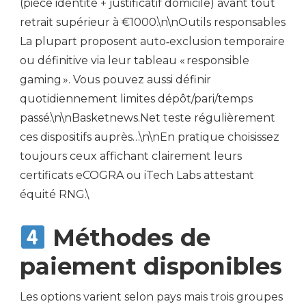
(pièce identité + justificatif domicile) avant tout
retrait supérieur à €1000.\n\nOutils responsables
La plupart proposent auto‑exclusion temporaire
ou définitive via leur tableau « responsible
gaming ». Vous pouvez aussi définir
quotidiennement limites dépôt/pari/temps
passé.\n\nBasketnews.Net teste régulièrement
ces dispositifs auprès…\n\nEn pratique choisissez
toujours ceux affichant clairement leurs
certificats eCOGRA ou iTech Labs attestant
équité RNG.\
Méthodes de
paiement disponibles
Les options varient selon pays mais trois groupes