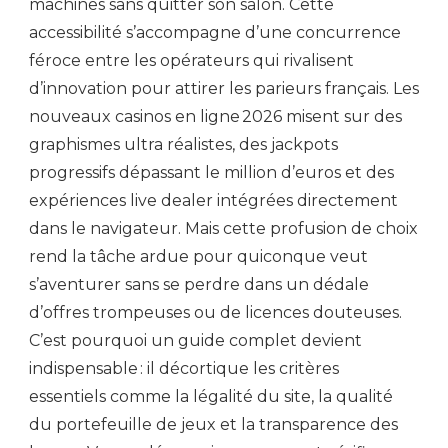
machines sans quitter son salon. Cette
accessibilité s’accompagne d’une concurrence
féroce entre les opérateurs qui rivalisent
d’innovation pour attirer les parieurs français. Les
nouveaux casinos en ligne 2026 misent sur des
graphismes ultra réalistes, des jackpots
progressifs dépassant le million d’euros et des
expériences live dealer intégrées directement
dans le navigateur. Mais cette profusion de choix
rend la tâche ardue pour quiconque veut
s’aventurer sans se perdre dans un dédale
d’offres trompeuses ou de licences douteuses.
C’est pourquoi un guide complet devient
indispensable : il décortique les critères
essentiels comme la légalité du site, la qualité
du portefeuille de jeux et la transparence des