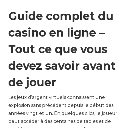
Guide complet du
casino en ligne –
Tout ce que vous
devez savoir avant
de jouer
Les jeux d’argent virtuels connaissent une
explosion sans précédent depuis le début des
années vingt‑et‑un. En quelques clics, le joueur
peut accéder à des centaines de tables et de