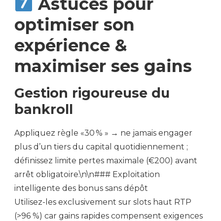
Astuces pour
optimiser son
expérience &
maximiser ses gains
Gestion rigoureuse du
bankroll
Appliquez règle «30 % » → ne jamais engager
plus d’un tiers du capital quotidiennement ;
définissez limite pertes maximale (€200) avant
arrêt obligatoire.\n\n### Exploitation
intelligente des bonus sans dépôt
Utilisez-les exclusivement sur slots haut RTP
(>96 %) car gains rapides compensent exigences