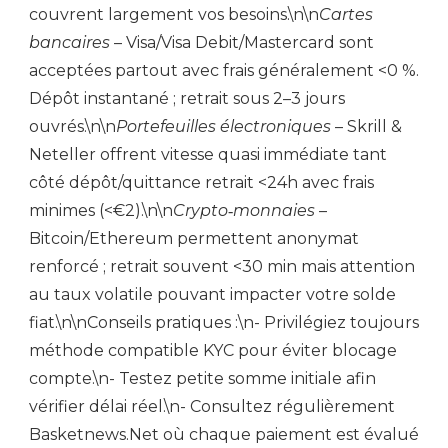
couvrent largement vos besoins.\n\n
Cartes
bancaires
– Visa/Visa Debit/Mastercard sont
acceptées partout avec frais généralement <0 %.
Dépôt instantané ; retrait sous 2–3 jours
ouvrés.\n\n
Portefeuilles électroniques
– Skrill &
Neteller offrent vitesse quasi immédiate tant
côté dépôt/quittance retrait <24h avec frais
minimes (<€2).\n\n
Crypto‑monnaies
–
Bitcoin/Ethereum permettent anonymat
renforcé ; retrait souvent <30 min mais attention
au taux volatile pouvant impacter votre solde
fiat.\n\nConseils pratiques :\n- Privilégiez toujours
méthode compatible KYC pour éviter blocage
compte.\n- Testez petite somme initiale afin
vérifier délai réel.\n- Consultez régulièrement
Basketnews.Net où chaque paiement est évalué