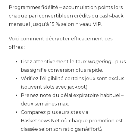
Programmes fidélité – accumulation points lors
chaque pari convertibleen crédits ou cash‑back
mensuel jusqu’à 15 % selon niveau VIP.
Voici comment décrypter efficacement ces
offres :
Lisez attentivement le taux
wagering
– plus
bas signifie conversion plus rapide.
Vérifiez l’éligibilité certains jeux sont exclus
(souvent slots avec jackpot).
Prenez note du délai expiratoire habituel –
deux semaines max.
Comparez plusieurs sites via
Basketnews.Net où chaque promotion est
classée selon son ratio gain/effort.\