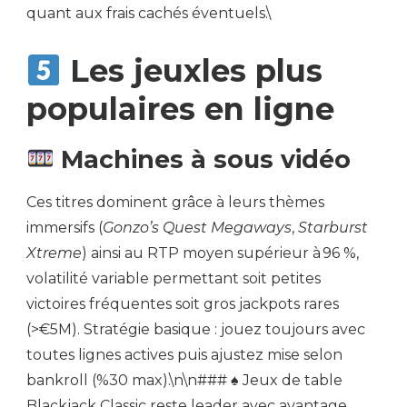
quant aux frais cachés éventuels.\
Les jeuxles plus
populaires en ligne
Machines à sous vidéo
Ces titres dominent grâce à leurs thèmes
immersifs (
Gonzo’s Quest Megaways
,
Starburst
Xtreme
) ainsi au RTP moyen supérieur à 96 %,
volatilité variable permettant soit petites
victoires fréquentes soit gros jackpots rares
(>€5M). Stratégie basique : jouez toujours avec
toutes lignes actives puis ajustez mise selon
bankroll (%30 max).\n\n### ♠️ Jeux de table
Blackjack Classic reste leader avec avantage