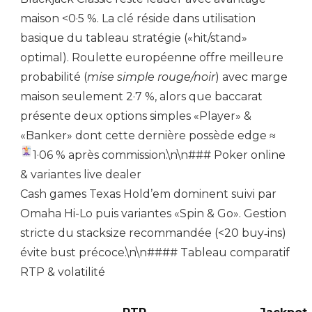
maison <0·5 %. La clé réside dans utilisation
basique du tableau stratégie («hit/stand»
optimal). Roulette européenne offre meilleure
probabilité (
mise simple rouge/noir
) avec marge
maison seulement 2·7 %, alors que baccarat
présente deux options simples «Player» &
«Banker» dont cette dernière possède edge ≈
1·06 % après commission.\n\n###
Poker online
& variantes live dealer
Cash games Texas Hold’em dominent suivi par
Omaha Hi-Lo puis variantes «Spin & Go». Gestion
stricte du stacksize recommandée (<20 buy‑ins)
évite bust précoce.\n\n#### Tableau comparatif
RTP & volatilité