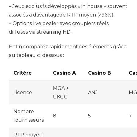
– Jeux exclusifs développés « in‑house » souvent
associés à davantagede RTP moyen (>96%).
– Options live dealer avec croupiers réels
diffusés via streaming HD.
Enfin comparez rapidement ces éléments grâce
au tableau ci‑dessous :
Critère
Casino A
Casino B
Ca
MGA +
Licence
ANJ
MG
UKGC
Nombre
8
5
7
fournisseurs
RTP moyen