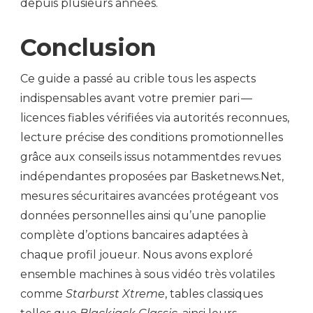
depuis plusieurs années.
Conclusion
Ce guide a passé au crible tous les aspects
indispensables avant votre premier pari —
licences fiables vérifiées via autorités reconnues,
lecture précise des conditions promotionnelles
grâce aux conseils issus notammentdes revues
indépendantes proposées par Basketnews.Net,
mesures sécuritaires avancées protégeant vos
données personnelles ainsi qu’une panoplie
complète d’options bancaires adaptées à
chaque profil joueur.​ Nous avons exploré
ensemble machines à sous vidéo très volatiles
comme
Starburst Xtreme
, tables classiques