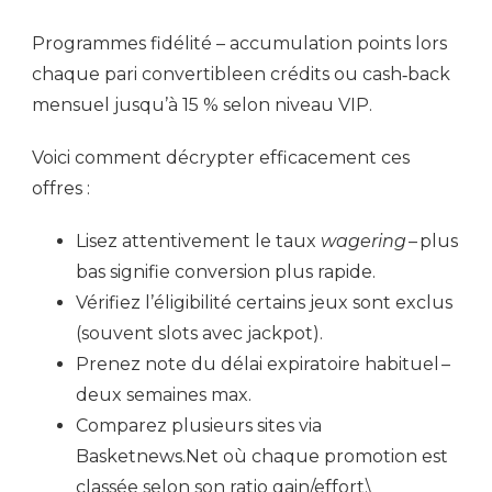
Programmes fidélité – accumulation points lors
chaque pari convertibleen crédits ou cash‑back
mensuel jusqu’à 15 % selon niveau VIP.
Voici comment décrypter efficacement ces
offres :
Lisez attentivement le taux
wagering
– plus
bas signifie conversion plus rapide.
Vérifiez l’éligibilité certains jeux sont exclus
(souvent slots avec jackpot).
Prenez note du délai expiratoire habituel –
deux semaines max.
Comparez plusieurs sites via
Basketnews.Net où chaque promotion est
classée selon son ratio gain/effort.\