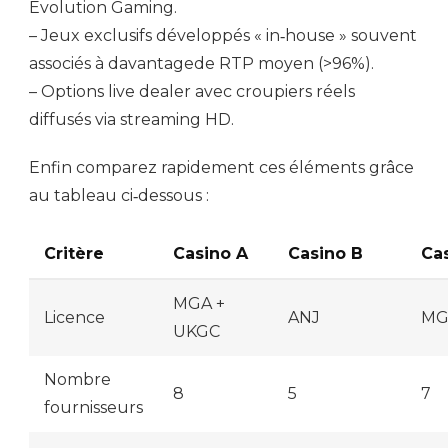
Evolution Gaming.
– Jeux exclusifs développés « in‑house » souvent
associés à davantagede RTP moyen (>96%).
– Options live dealer avec croupiers réels
diffusés via streaming HD.
Enfin comparez rapidement ces éléments grâce
au tableau ci‑dessous :
Critère
Casino A
Casino B
Ca
MGA +
Licence
ANJ
MG
UKGC
Nombre
8
5
7
fournisseurs