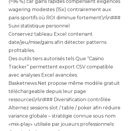
(>96 %) car gains rapides compensent exigences
wagering modestes (15x) contrairement aux
paris sportifs où ROI diminue fortement.\n\n###
Suivi statistique personnel
Conservez tableau Excel contenant
date/jeu/mise/gains afin détecter patterns
profitables.
Des outils tiers autorisés tels Que “Casino
Tracker” permettent export CSV compatible
avec analyses Excel avancées.
Basketnews.Net propose même modèle gratuit
téléchargeable depuis leur page
ressources.\n\n### Diversification contrôlée
Alternez sessions slot / table / poker afin réduire
variance globale – stratégie connue sous nom
«mix‑play» utilisée par joueurs professionnels