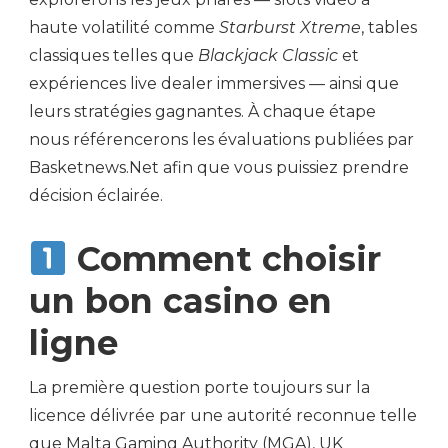
haute volatilité comme
Starburst Xtreme
, tables
classiques telles que
Blackjack Classic
et
expériences live dealer immersives — ainsi que
leurs stratégies gagnantes. À chaque étape
nous référencerons les évaluations publiées par
Basketnews.Net afin que vous puissiez prendre
décision éclairée.
Comment choisir
un bon casino en
ligne
La première question porte toujours sur la
licence délivrée par une autorité reconnue telle
que Malta Gaming Authority (MGA), UK