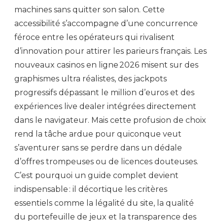
machines sans quitter son salon. Cette
accessibilité s’accompagne d’une concurrence
féroce entre les opérateurs qui rivalisent
d’innovation pour attirer les parieurs français. Les
nouveaux casinos en ligne 2026 misent sur des
graphismes ultra réalistes, des jackpots
progressifs dépassant le million d’euros et des
expériences live dealer intégrées directement
dans le navigateur. Mais cette profusion de choix
rend la tâche ardue pour quiconque veut
s’aventurer sans se perdre dans un dédale
d’offres trompeuses ou de licences douteuses.
C’est pourquoi un guide complet devient
indispensable : il décortique les critères
essentiels comme la légalité du site, la qualité
du portefeuille de jeux et la transparence des