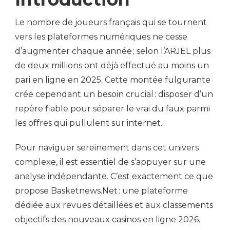
Le nombre de joueurs français qui se tournent
vers les plateformes numériques ne cesse
d’augmenter chaque année ; selon l’ARJEL plus
de deux millions ont déjà effectué au moins un
pari en ligne en 2025. Cette montée fulgurante
crée cependant un besoin crucial : disposer d’un
repère fiable pour séparer le vrai du faux parmi
les offres qui pullulent sur internet.
Pour naviguer sereinement dans cet univers
complexe, il est essentiel de s’appuyer sur une
analyse indépendante. C’est exactement ce que
propose Basketnews.Net : une plateforme
dédiée aux revues détaillées et aux classements
objectifs des nouveaux casinos en ligne 2026.