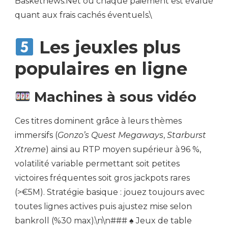
Basketnews.Net où chaque paiement est évalué
quant aux frais cachés éventuels.\
Les jeuxles plus
populaires en ligne
Machines à sous vidéo
Ces titres dominent grâce à leurs thèmes
immersifs (
Gonzo’s Quest Megaways
,
Starburst
Xtreme
) ainsi au RTP moyen supérieur à 96 %,
volatilité variable permettant soit petites
victoires fréquentes soit gros jackpots rares
(>€5M). Stratégie basique : jouez toujours avec
toutes lignes actives puis ajustez mise selon
bankroll (%30 max).\n\n### ♠️ Jeux de table