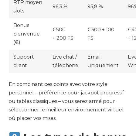
RTP moyen
96,3 %
95,8 %
96,
slots
Bonus
€500
€300 + 100
€4
bienvenue
+ 200 FS
FS
+ 1
(€)
Support
Live chat /
Email
Liv
client
téléphone
uniquement
Wh
En combinant ces points avec votre style
personnel – préférence pour jackpot progressif
ou tables classiques – vous serez armé pour
sélectionner le meilleur environnement virtuel
où placer vos mises.