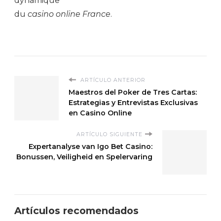
dynamique
du
casino online France
.
ARTÍCULO ANTERIOR
Maestros del Poker de Tres Cartas:
Estrategias y Entrevistas Exclusivas
en Casino Online
ARTÍCULO SIGUIENTE
Expertanalyse van Igo Bet Casino:
Bonussen, Veiligheid en Spelervaring
Artículos recomendados