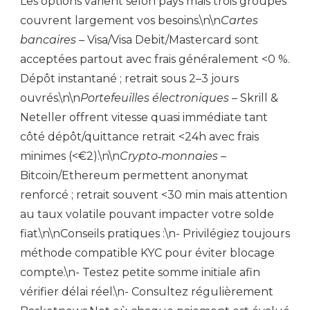
Les options varient selon pays mais trois groupes
couvrent largement vos besoins.\n\n
Cartes
bancaires
– Visa/Visa Debit/Mastercard sont
acceptées partout avec frais généralement <0 %.
Dépôt instantané ; retrait sous 2–3 jours
ouvrés.\n\n
Portefeuilles électroniques
– Skrill &
Neteller offrent vitesse quasi immédiate tant
côté dépôt/quittance retrait <24h avec frais
minimes (<€2).\n\n
Crypto‑monnaies
–
Bitcoin/Ethereum permettent anonymat
renforcé ; retrait souvent <30 min mais attention
au taux volatile pouvant impacter votre solde
fiat.\n\nConseils pratiques :\n- Privilégiez toujours
méthode compatible KYC pour éviter blocage
compte.\n- Testez petite somme initiale afin
vérifier délai réel.\n- Consultez régulièrement