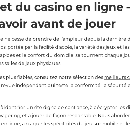
t du casino en ligne 
avoir avant de jouer
 ne cesse de prendre de l’ampleur depuis la dernière 
s, portée par la facilité d’accès, la variété des jeux et l
 rapides et le confort du domicile, se tournent chaque jo
s salles de jeux physiques.
es plus fiables, consultez notre sélection des
meilleurs c
 revue indépendant qui teste la conformité, la sécurité e
identifier un site digne de confiance, à décrypter les di
wagering, et à jouer de façon responsable. Nous aborder
r en ligne, ainsi que les spécificités du jeu sur mobile e