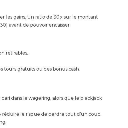
r les gains. Un ratio de 30 x sur le montant
30) avant de pouvoir encaisser.
n retirables.
 tours gratuits ou des bonus cash.
pari dans le wagering, alors que le blackjack
e réduire le risque de perdre tout d’un coup.
ng.