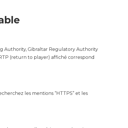
able
g Authority, Gibraltar Regulatory Authority
RTP (return to player) affiché correspond
Recherchez les mentions “HTTPS” et les