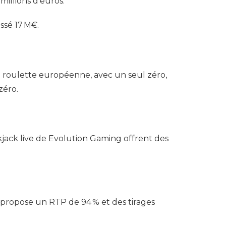
illions d’euros.
ssé 17 M€.
La roulette européenne, avec un seul zéro,
zéro.
kjack live de Evolution Gaming offrent des
n propose un RTP de 94 % et des tirages