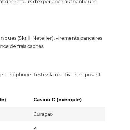
ent des retours d’expérience authentiques.
iques (Skrill, Neteller), virements bancaires
ence de frais cachés.
l et téléphone. Testez la réactivité en posant
le)
Casino C (exemple)
Curaçao
✔︎