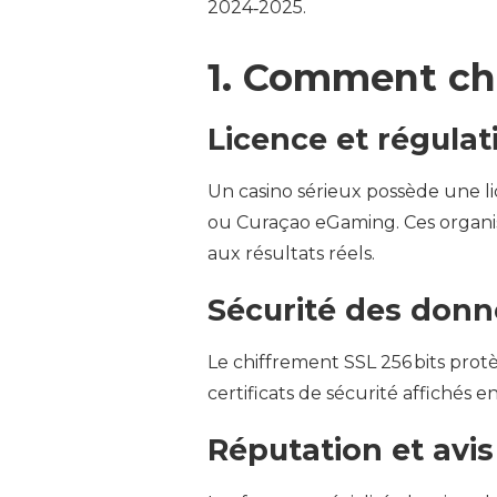
2024‑2025.
1. Comment cho
Licence et régulat
Un casino sérieux possède une li
ou Curaçao eGaming. Ces organis
aux résultats réels.
Sécurité des donn
Le chiffrement SSL 256 bits prot
certificats de sécurité affichés e
Réputation et avis