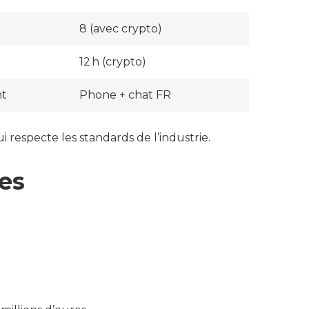
8 (avec crypto)
12 h (crypto)
nt
Phone + chat FR
ui respecte les standards de l’industrie.
les