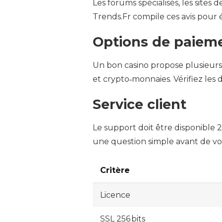
Les forums spécialisés, les site
Trends.Fr compile ces avis pour ét
Options de paiem
Un bon casino propose plusieurs 
et crypto‑monnaies. Vérifiez les d
Service client
Le support doit être disponible 24
une question simple avant de vou
Critère
Licence
SSL 256 bits