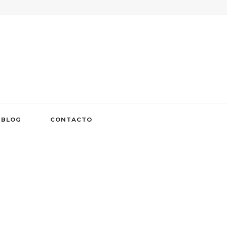
BLOG
CONTACTO