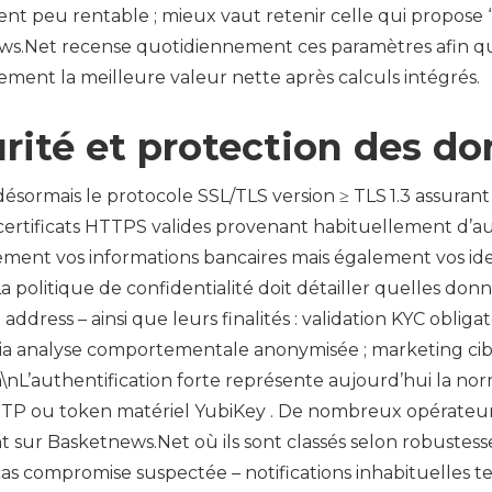
nt peu rentable ; mieux vaut retenir celle qui propose
ews.Net recense quotidiennement ces paramètres afin q
ement la meilleure valeur nette après calculs intégrés.
curité et protection des d
t désormais le protocole SSL/TLS version ≥ TLS 1.​3 assur
certificats HTTPS valides provenant habituellement d’aut
ent vos informations bancaires mais également vos iden
La politique de confidentialité doit détailler quelles do
address – ainsi que leurs finalités : validation KYC obli
via analyse comportementale anonymisée ; marketing ci
n\nL’authentification forte représente aujourd’hui la no
OTP ou token matériel YubiKey . De nombreux opérateurs
t sur Basketnews.Net où ils sont classés selon robustesse 
 cas compromise suspectée – notifications inhabituelles 