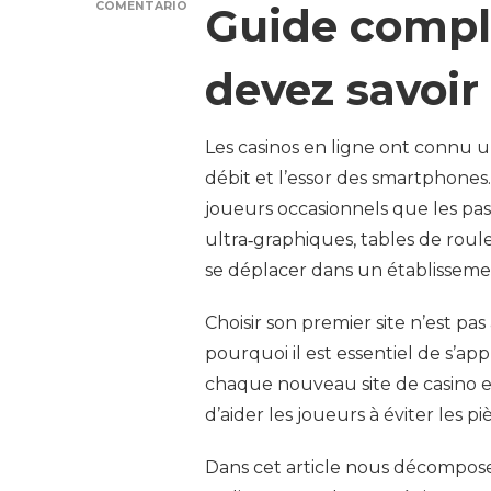
COMENTARIO
Guide comple
devez savoir
Les casinos en ligne ont connu u
débit et l’essor des smartphones.
joueurs occasionnels que les pass
ultra‑graphiques, tables de roul
se déplacer dans un établisseme
Choisir son premier site n’est pas
pourquoi il est essentiel de s’a
chaque nouveau site de casino e
d’aider les joueurs à éviter les p
Dans cet article nous décompose