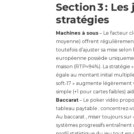
Section 3 : Les
stratégies
Machines à sous
– Le facteur cl
moyenne) offrent régulièrement q
toutefois d’ajuster sa mise selon
européenne possède uniquement 
maison (
RTP≈94%). La stratégie 
égale au montant initial multipli
soft‑17 » augmente légèrement v
simple (+1 pour cartes faibles) a
Baccarat
– Le poker vidéo propo
tableau paytable ; concentrez‑vo
Au baccarat , miser toujours sur
systèmes progressifs entraînent
profil statistique du jeu tout e