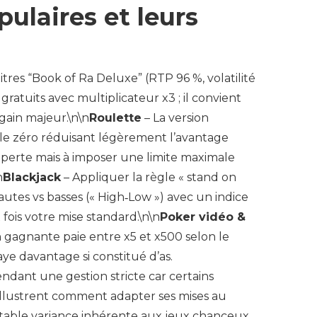
pulaires et leurs
itres “Book of Ra Deluxe” (RTP 96 %, volatilité
tuits avec multiplicateur x3 ; il convient
 gain majeur.\n\n
Roulette
– La version
le zéro réduisant légèrement l’avantage
 perte mais à imposer une limite maximale
n
Blackjack
– Appliquer la règle « stand on
tes vs basses (« High‑Low ») avec un indice
fois votre mise standard.\n\n
Poker vidéo &
 gagnante paie entre x5 et x500 selon le
ye davantage si constitué d’as.
pendant une gestion stricte car certains
illustrent comment adapter ses mises au
itable variance inhérente aux jeux chanceux.