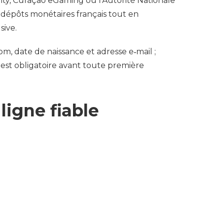
rity, Curaçao eGaming ou l’Autorité Nationale
 dépôts monétaires français tout en
sive.
, date de naissance et adresse e‑mail ;
e est obligatoire avant toute première
ligne fiable