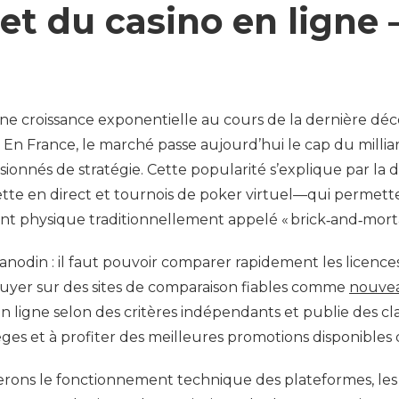
t du casino en ligne 
ne croissance exponentielle au cours de la dernière déc
 En France, le marché passe aujourd’hui le cap du milliar
ionnés de stratégie. Cette popularité s’explique par la d
ette en direct et tournois de poker virtuel—qui permett
nt physique traditionnellement appelé « brick‑and‑morta
 anodin : il faut pouvoir comparer rapidement les licences,
ppuyer sur des sites de comparaison fiables comme
nouvea
n ligne selon des critères indépendants et publie des c
ièges et à profiter des meilleures promotions disponibles d
rons le fonctionnement technique des plateformes, les 