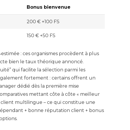
Bonus bienvenue
200 € +100 FS
150 € +50 FS
‑estimée : ces organismes procèdent à plus
cte bien le taux théorique annoncé.
é” qui facilite la sélection parmi les
également fortement : certains offrent un
anager dédié dès la première mise
omparatives mettant côte à côte « meilleur
 client multilingue – ce qui constitue une
 indépendant + bonne réputation client + bonus
options.