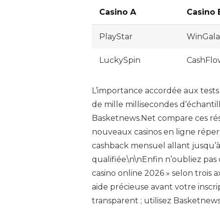
Casino A
Casino 
PlayStar
WinGala
LuckySpin
CashFlo
L’importance accordée aux tests 
de mille millisecondes d’échant
Basketnews.Net compare ces résult
nouveaux casinos en ligne réper
cashback mensuel allant jusqu’à
qualifiée.\n\nEnfin n’oubliez p
casino online 2026 » selon trois 
aide précieuse avant votre inscri
transparent ; utilisez Basketnew