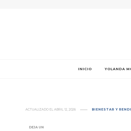
enZona® – Psicología deportiv
Especialista en psicología del deporte en Valencia. Espe
INICIO
YOLANDA M
ACTUALIZADO EL
ABRIL 12, 2026
BIENESTAR Y REND
DEJA UN