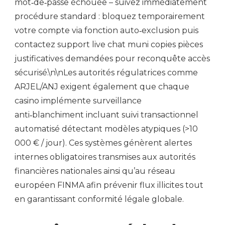
mot‑de‑passe échouée – suivez immédiatement
procédure standard : bloquez temporairement
votre compte via fonction auto‑exclusion puis
contactez support live chat muni copies pièces
justificatives demandées pour reconquête accès
sécurisé.\n\nLes autorités régulatrices comme
ARJEL/ANJ exigent également que chaque
casino implémente surveillance
anti‑blanchiment incluant suivi transactionnel
automatisé détectant modèles atypiques (>10
000 € / jour). Ces systèmes génèrent alertes
internes obligatoires transmises aux autorités
financières nationales ainsi qu’au réseau
européen FINMA afin prévenir flux illicites tout
en garantissant conformité légale globale.