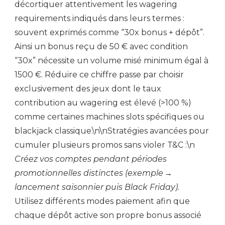
décortiquer attentivement les wagering
requirements indiqués dans leurs termes :
souvent exprimés comme “30x bonus + dépôt”.
Ainsi un bonus reçu de 50 € avec condition
“30x” nécessite un volume misé minimum égal à​
1500 €. Réduire ce chiffre passe par choisir
exclusivement des jeux dont le taux
contribution au wagering est élevé (>100 %)
comme certaines machines slots spécifiques ou
blackjack classique.\n\nStratégies avancées pour
cumuler plusieurs promos sans violer T&C :\n
Créez vos comptes pendant périodes
promotionnelles distinctes (exemple →
lancement saisonnier puis Black Friday).
Utilisez différents modes paiement afin que
chaque dépôt active son propre bonus associé