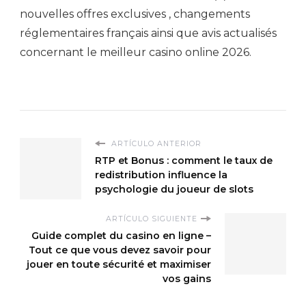
nouvelles offres exclusives , changements
réglementaires français ainsi que avis actualisés
concernant le meilleur casino online 2026.
ARTÍCULO ANTERIOR
RTP et Bonus : comment le taux de
redistribution influence la
psychologie du joueur de slots
ARTÍCULO SIGUIENTE
Guide complet du casino en ligne –
Tout ce que vous devez savoir pour
jouer en toute sécurité et maximiser
vos gains