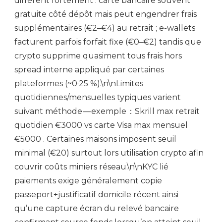
diffèrent fortement : carte bancaire souvent
gratuite côté dépôt mais peut engendrer frais
supplémentaires (€2–€4) au retrait ; e-wallets
facturent parfois forfait fixe (€0–€2) tandis que
crypto supprime quasiment tous frais hors
spread interne appliqué par certaines
plateformes (~0·25 %).\n\nLimites
quotidiennes/mensuelles typiques varient
suivant méthode — exemple ：Skrill max retrait
quotidien €3000 vs carte Visa max mensuel
€5000 . Certaines maisons imposent seuil
minimal (€20) surtout lors utilisation crypto afin
couvrir coûts miniers réseau.\n\nKYC lié
paiements exige généralement copie
passeport+justificatif domicile récent ainsi
qu’une capture écran du relevé bancaire