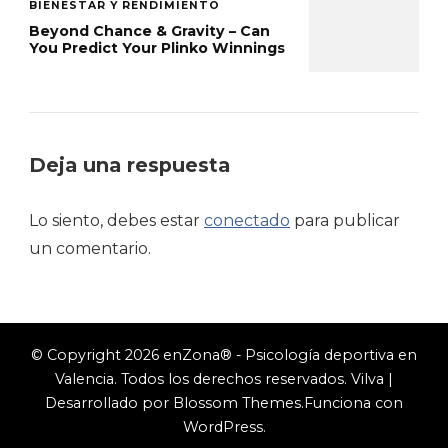
BIENESTAR Y RENDIMIENTO
Beyond Chance & Gravity – Can
You Predict Your Plinko Winnings
Deja una respuesta
Lo siento, debes estar
conectado
para publicar
un comentario.
© Copyright 2026
enZona® - Psicología deportiva en
Valencia
. Todos los derechos reservados.
Vilva |
Desarrollado por
Blossom Themes
.Funciona con
WordPress
.