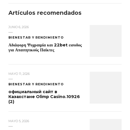
Artículos recomendados
JUNIO 6, 2026
BIENESTAR Y RENDIMIENTO
Αδιάφορη Ψυχραιμία και 22bet εισοδος
για Απαιτητικούς Παίκτες
MAYO 11, 2026
BIENESTAR Y RENDIMIENTO
официальный сайт в
Казахстане Olimp Casino.10926
(2)
MAYO 5, 2026