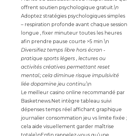
offrent soutien psychologique gratuit.
\n
Adoptez stratégies psychologiques simples
­– respiration profonde avant chaque session
longue , fixer minuteur toutes les heures
afin prendre pause courte >5 min .\n
Diversifiez temps libre hors écran ‑
pratique sports légers , lectures ou
activités créatives permettant reset
mental.; cela diminue risque impulsivité
liée dopamine jeu continu.
\n
Le meilleur casino online recommandé par
Basketnews.Net intègre tableau suivi
dépenses temps réel affichant graphique
journalier consommation jeu vs limite fixée ;
cela aide visuellement garder maîtrise
totale.\nEnfin rappelez-vous qu’une