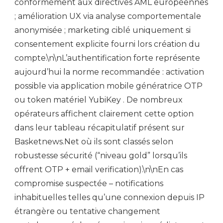
conformément aux directives AML européennes
; amélioration UX via analyse comportementale
anonymisée ; marketing ciblé uniquement si
consentement explicite fourni lors création du
compte.\n\nL’authentification forte représente
aujourd’hui la norme recommandée : activation
possible via application mobile génératrice OTP
ou token matériel YubiKey . De nombreux
opérateurs affichent clairement cette option
dans leur tableau récapitulatif présent sur
Basketnews.Net où ils sont classés selon
robustesse sécurité (“niveau gold” lorsqu’ils
offrent OTP + email verification).\n\nEn cas
compromise suspectée – notifications
inhabituelles telles qu’une connexion depuis IP
étrangère ou tentative changement