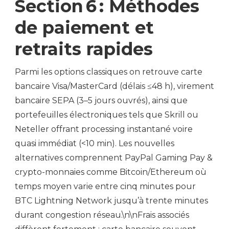
Section 6 : Méthodes
de paiement et
retraits rapides
Parmi les options classiques on retrouve carte
bancaire Visa/MasterCard (délais ≤48 h), virement
bancaire SEPA (3–5 jours ouvrés), ainsi que
portefeuilles électroniques tels que Skrill ou
Neteller offrant processing instantané voire
quasi immédiat (<10 min). Les nouvelles
alternatives comprennent PayPal Gaming Pay &
crypto-monnaies comme Bitcoin/Ethereum où
temps moyen varie entre cinq minutes pour
BTC Lightning Network jusqu’à trente minutes
durant congestion réseau.\n\nFrais associés