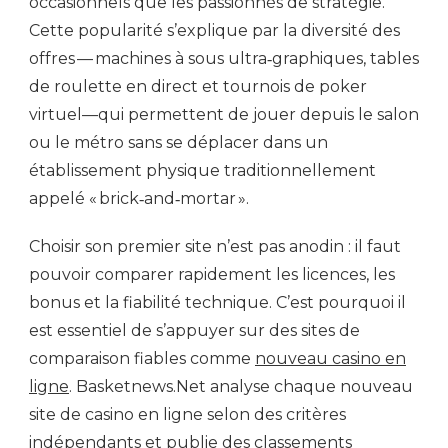
occasionnels que les passionnés de stratégie.
Cette popularité s’explique par la diversité des
offres — machines à sous ultra‑graphiques, tables
de roulette en direct et tournois de poker
virtuel—qui permettent de jouer depuis le salon
ou le métro sans se déplacer dans un
établissement physique traditionnellement
appelé « brick‑and‑mortar ».
Choisir son premier site n’est pas anodin : il faut
pouvoir comparer rapidement les licences, les
bonus et la fiabilité technique. C’est pourquoi il
est essentiel de s’appuyer sur des sites de
comparaison fiables comme
nouveau casino en
ligne
. Basketnews.Net analyse chaque nouveau
site de casino en ligne selon des critères
indépendants et publie des classements