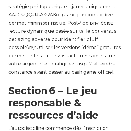
stratégie préflop basique ­– jouer uniquement
AA‐KK‐QQ‐JJ‐AKs/AKo quand position tardive
permet minimiser risque. Post‑flop privilégiez
lecture dynamique basée sur taille pot versus
bet sizing adverse pour identifier bluff
possible.\n\nUtiliser les versions “démo” gratuites
permet enfin affiner vos tactiques sans risquer
votre argent réel ; pratiquez jusqu’à atteindre
constance avant passer au cash game officiel.
Section 6 – Le jeu
responsable &
ressources d’aide
L’autodiscipline commence dès l’inscription