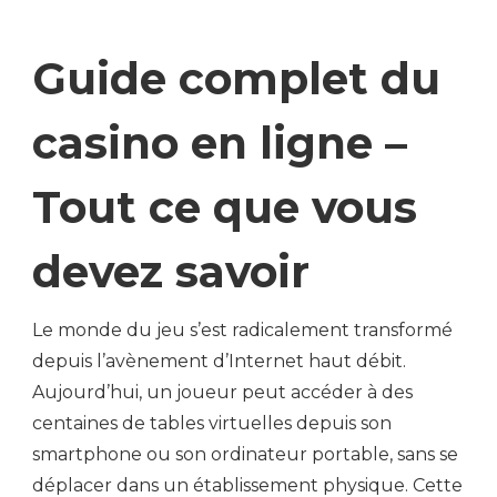
Guide complet du
casino en ligne –
Tout ce que vous
devez savoir
Le monde du jeu s’est radicalement transformé
depuis l’avènement d’Internet haut débit.
Aujourd’hui, un joueur peut accéder à des
centaines de tables virtuelles depuis son
smartphone ou son ordinateur portable, sans se
déplacer dans un établissement physique. Cette