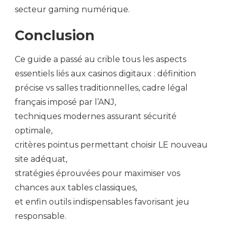
secteur gaming numérique.
Conclusion
Ce guide a passé au crible tous les aspects
essentiels liés aux casinos digitaux : définition
précise vs salles traditionnelles, cadre légal
français imposé par l’ANJ,
techniques modernes assurant sécurité
optimale,
critères pointus permettant choisir LE nouveau
site adéquat,
stratégies éprouvées pour maximiser vos
chances aux tables classiques,
et enfin outils indispensables favorisant jeu
responsable.​