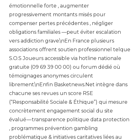
émotionnelle forte , augmenter
progressivement montants misés pour
compenser pertes précédentes , négliger
obligations familiales —peut éviter escalation
vers addiction grave.\nEn France plusieurs
associations offrent soutien professionnel telque
S.O.S Joueurs accessible via hotline nationale
gratuite (09 69 39 00 00) ou forum dédié où
témoignages anonymes circulent
librement.\nEnfin Basketnews.Net intègre dans
chacune ses revues un score RSE
(“Responsabilité Sociale & Éthique”) qui mesure
concrètement engagement social du site
évalué — transparence politique data protection
, programmes prévention gambling
problématique & initiatives caritatives liées au