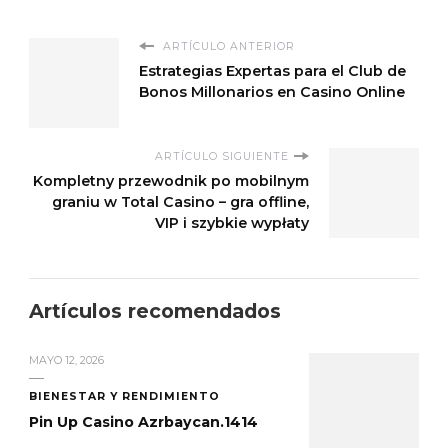
ARTÍCULO ANTERIOR
Estrategias Expertas para el Club de
Bonos Millonarios en Casino Online
ARTÍCULO SIGUIENTE
Kompletny przewodnik po mobilnym
graniu w Total Casino – gra offline,
VIP i szybkie wypłaty
Artículos recomendados
MAYO 12, 2026
BIENESTAR Y RENDIMIENTO
Pin Up Casino Azrbaycan.1414