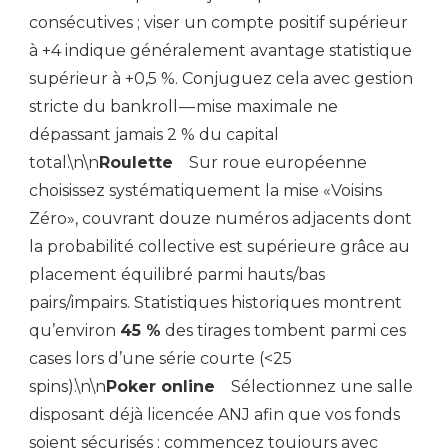
consécutives ; viser un compte positif supérieur
à +4 indique généralement avantage statistique
supérieur à +0,5 %. Conjuguez cela avec gestion
stricte du bankroll — mise maximale ne
dépassant jamais 2 % du capital
total.\n\n
Roulette
Sur roue européenne
choisissez systématiquement la mise «​Voisins
Zéro​», couvrant douze numéros adjacents dont
la probabilité collective est supérieure grâce au
placement équilibré parmi hauts/bas
pairs/impairs. Statistiques historiques montrent
qu’environ
45 %
des tirages tombent parmi ces
cases lors d’une série courte (<25
spins).\n\n
Poker online
Sélectionnez une salle
disposant déjà licencée ANJ afin que vos fonds
soient sécurisés ; commencez toujours avec