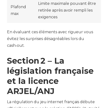
Limite maximale pouvant être
Plafond
retirée après avoir rempli les
max
exigences
En évaluant ces éléments avec rigueur vous
évitez les surprises désagréables lors du
cash‑out.
Section 2 – La
législation française
et la licence
ARJEL/ANJ
La régulation du jeu internet français débute