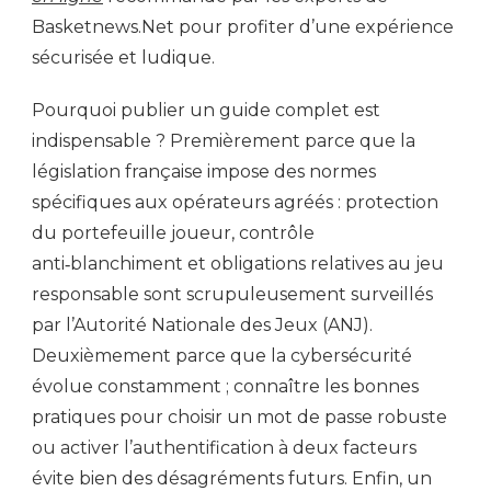
Basketnews.Net pour profiter d’une expérience
sécurisée et ludique.
Pourquoi publier un guide complet est
indispensable ? Premièrement parce que la
législation française impose des normes
spécifiques aux opérateurs agréés : protection
du portefeuille joueur, contrôle
anti‑blanchiment et obligations relatives au jeu
responsable sont scrupuleusement surveillés
par l’Autorité Nationale des Jeux (ANJ).
Deuxièmement parce que la cybersécurité
évolue constamment ; connaître les bonnes
pratiques pour choisir un mot de passe robuste
ou activer l’authentification à deux facteurs
évite bien des désagréments futurs. Enfin, un