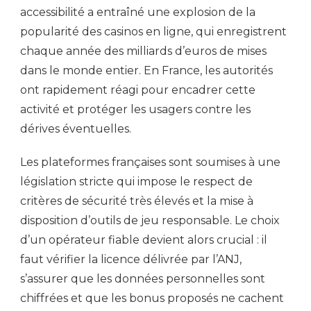
accessibilité a entraîné une explosion de la
popularité des casinos en ligne, qui enregistrent
chaque année des milliards d’euros de mises
dans le monde entier. En France, les autorités
ont rapidement réagi pour encadrer cette
activité et protéger les usagers contre les
dérives éventuelles.
Les plateformes françaises sont soumises à une
législation stricte qui impose le respect de
critères de sécurité très élevés et la mise à
disposition d’outils de jeu responsable. Le choix
d’un opérateur fiable devient alors crucial : il
faut vérifier la licence délivrée par l’ANJ,
s’assurer que les données personnelles sont
chiffrées et que les bonus proposés ne cachent