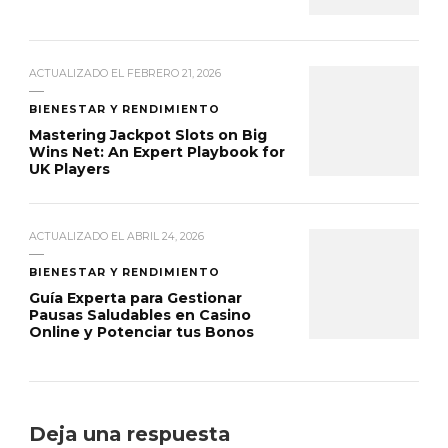
ACTUALIZADO EL
FEBRERO 21, 2026
BIENESTAR Y RENDIMIENTO
Mastering Jackpot Slots on Big
Wins Net: An Expert Playbook for
UK Players
ACTUALIZADO EL
ABRIL 24, 2026
BIENESTAR Y RENDIMIENTO
Guía Experta para Gestionar
Pausas Saludables en Casino
Online y Potenciar tus Bonos
Deja una respuesta