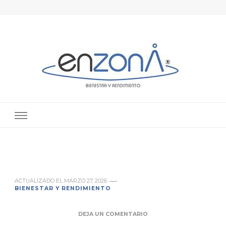
enZona® – Psicología deportiva en
Especialista en psicología del deporte en Valencia. Especialista en
alto rendimiento deportivo en Valencia
Valencia
ACTUALIZADO EL
MARZO 27, 2026
BIENESTAR Y RENDIMIENTO
DEJA UN COMENTARIO