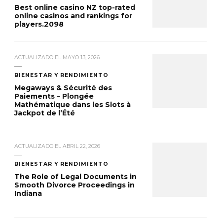
Best online casino NZ top-rated
online casinos and rankings for
players.2098
ACTUALIZADO EL
MAYO 13, 2026
BIENESTAR Y RENDIMIENTO
Megaways & Sécurité des
Paiements – Plongée
Mathématique dans les Slots à
Jackpot de l’Été
ACTUALIZADO EL
ABRIL 22, 2026
BIENESTAR Y RENDIMIENTO
The Role of Legal Documents in
Smooth Divorce Proceedings in
Indiana