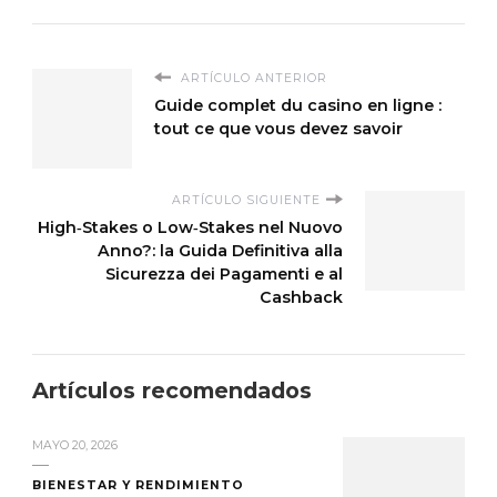
ARTÍCULO ANTERIOR
Guide complet du casino en ligne :
tout ce que vous devez savoir
ARTÍCULO SIGUIENTE
High‑Stakes o Low‑Stakes nel Nuovo
Anno?: la Guida Definitiva alla
Sicurezza dei Pagamenti e al
Cashback
Artículos recomendados
MAYO 20, 2026
BIENESTAR Y RENDIMIENTO