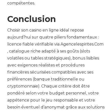
compétentes.
Conclusion
Choisir son casino en ligne idéal repose
aujourd’hui sur quatre piliers fondamentaux :
licence fiable vérifiable via Agencelespirites.Com
, catalogue riche adapté à ses goûts (slots
volatiles ou tables stratégiques), bonus lisibles
avec exigences réalistes et procédures
financières sécurisées compatibles avec ses
préférences (banque traditionnelle ou
cryptomonnaie). Chaque critère doit être
pondéré selon votre budget personnel, votre
appétence pour le jeu responsable et votre
besoin éventuel d’anonymat grâce aux solutions