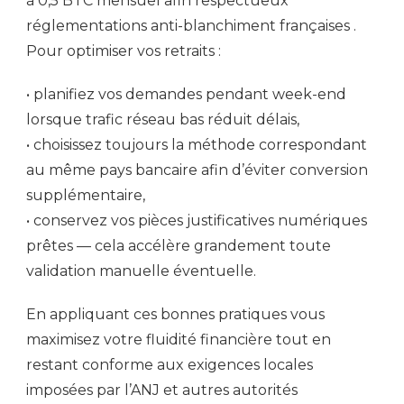
à 0,5 BTC mensuel afin respectueux
réglementations anti-blanchiment françaises .
Pour optimiser vos retraits :
• planifiez vos demandes pendant week-end
lorsque trafic réseau bas réduit délais,
• choisissez toujours la méthode correspondant
au même pays bancaire afin d’éviter conversion
supplémentaire,
• conservez vos pièces justificatives numériques
prêtes — cela accélère grandement toute
validation manuelle éventuelle.
En appliquant ces bonnes pratiques vous
maximisez votre fluidité financière tout en
restant conforme aux exigences locales
imposées par l’ANJ et autres autorités