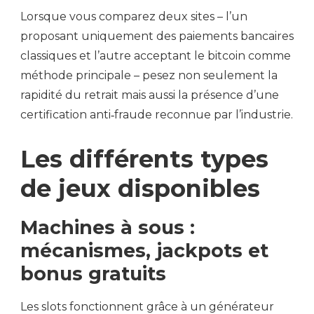
Lorsque vous comparez deux sites – l’un
proposant uniquement des paiements bancaires
classiques et l’autre acceptant le bitcoin comme
méthode principale – pesez non seulement la
rapidité du retrait mais aussi la présence d’une
certification anti‑fraude reconnue par l’industrie.
Les différents types
de jeux disponibles
Machines à sous :
mécanismes, jackpots et
bonus gratuits
Les slots fonctionnent grâce à un générateur