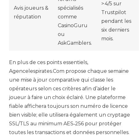
> 4/5 sur
Avis joueurs &
spécialisés
Trustpilot
réputation
comme
pendant les
CasinoGuru
six derniers
ou
mois.
AskGamblers.
En plus de ces points essentiels,
Agencelespirates.Com propose chaque semaine
une mise à jour comparative qui classe les
opérateurs selon ces critères afin d’aider le
joueur à faire un choix éclairé. Une plateforme
fiable affichera toujours son numéro de licence
bien visible; elle utilisera également un cryptage
SSL/TLS au minimum AES‑256 pour protéger
toutes les transactions et données personnelles.