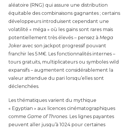
aléatoire (RNG) qui assure une distribution
équitable des combinaisons gagnantes ; certains
développeurs introduisent cependant une
volatilité « méga » où les gains sont rares mais
potentiellement très élevés – pensez à
Mega
Joker
avec son jackpot progressif pouvant
franchir les 5 M€. Les fonctionnalités internes –
tours gratuits, multiplicateurs ou symboles wild
expansifs – augmentent considérablement la
valeur attendue du pari lorsqu’elles sont
déclenchées.
Les thématiques varient du mythique
« Egyptian » aux licences cinématographiques
comme
Game of Thrones
. Les lignes payantes
peuvent aller jusqu’à 1024 pour certaines