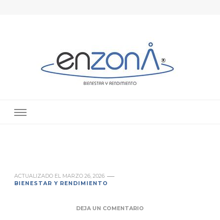
enZona® – Psicología deportiva en
Especialista en psicología del deporte en Valencia. Especialista en
alto rendimiento deportivo en Valencia
Valencia
ACTUALIZADO EL
MARZO 26, 2026
BIENESTAR Y RENDIMIENTO
DEJA UN COMENTARIO