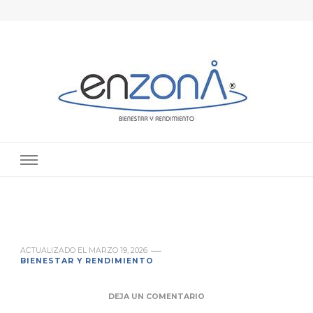
enZona® – Psicología deportiva en
Especialista en psicología del deporte en Valencia. Especialista en
alto rendimiento deportivo en Valencia
Valencia
ACTUALIZADO EL
MARZO 19, 2026
BIENESTAR Y RENDIMIENTO
DEJA UN COMENTARIO