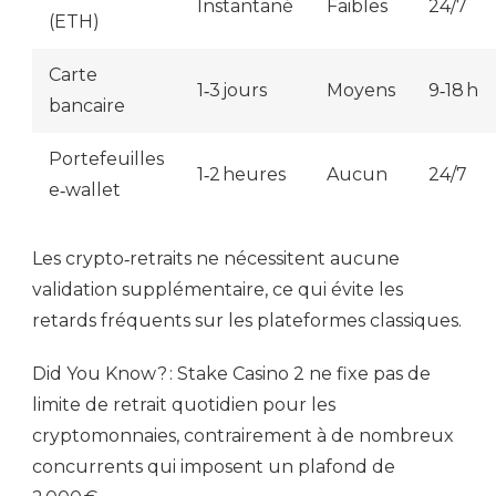
Instantané
Faibles
24/7
(ETH)
Carte
1‑3 jours
Moyens
9‑18 h
bancaire
Portefeuilles
1‑2 heures
Aucun
24/7
e‑wallet
Les crypto‑retraits ne nécessitent aucune
validation supplémentaire, ce qui évite les
retards fréquents sur les plateformes classiques.
Did You Know? : Stake Casino 2 ne fixe pas de
limite de retrait quotidien pour les
cryptomonnaies, contrairement à de nombreux
concurrents qui imposent un plafond de