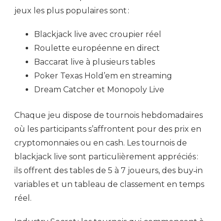
jeux les plus populaires sont :
Blackjack live avec croupier réel
Roulette européenne en direct
Baccarat live à plusieurs tables
Poker Texas Hold’em en streaming
Dream Catcher et Monopoly Live
Chaque jeu dispose de tournois hebdomadaires
où les participants s’affrontent pour des prix en
cryptomonnaies ou en cash. Les tournois de
blackjack live sont particulièrement appréciés :
ils offrent des tables de 5 à 7 joueurs, des buy‑in
variables et un tableau de classement en temps
réel.