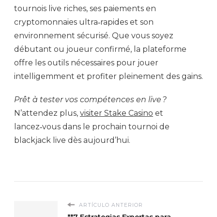
tournois live riches, ses paiements en
cryptomonnaies ultra‑rapides et son
environnement sécurisé. Que vous soyez
débutant ou joueur confirmé, la plateforme
offre les outils nécessaires pour jouer
intelligemment et profiter pleinement des gains.
Prêt à tester vos compétences en live ?
N’attendez plus,
visiter Stake Casino
et
lancez‑vous dans le prochain tournoi de
blackjack live dès aujourd’hui.
ARTÍCULO ANTERIOR
**7 Estrategias Expertas para