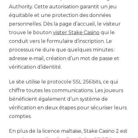
Authority. Cette autorisation garantit un jeu
équitable et une protection des données
personnelles. Dès la page d’accueil, le visiteur
trouve le bouton
visiter Stake Casino
qui le
conduit vers le formulaire d’inscription. Le
processus ne dure que quelques minutes :
adresse e‑mail, création d’un mot de passe et
vérification d’identité.
Le site utilise le protocole SSL 256 bits, ce qui
chiffre toutes les communications. Les joueurs
bénéficient également d’un système de
vérification en deux étapes pour sécuriser leurs
comptes.
En plus de la licence maltaise, Stake Casino 2 est