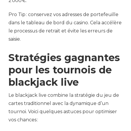
2 000 €.
Pro Tip : conservez vos adresses de portefeuille
dans le tableau de bord du casino. Cela accélère
le processus de retrait et évite les erreurs de
saisie.
Stratégies gagnantes
pour les tournois de
blackjack live
Le blackjack live combine la stratégie du jeu de
cartes traditionnel avec la dynamique d’un
tournoi. Voici quelques astuces pour optimiser
vos chances :