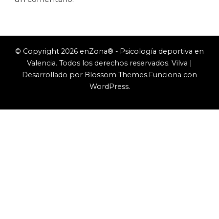
© Copyright 2026
enZona® - Psicología deportiva en
Valencia
. Todos los derechos reservados.
Vilva |
Desarrollado por
Blossom Themes
.Funciona con
WordPress
.