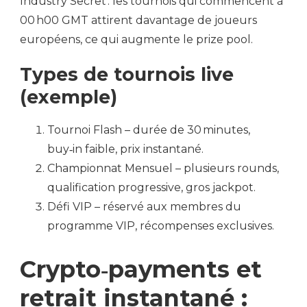
Industry Secret : les tournois qui commencent à
00 h00 GMT attirent davantage de joueurs
européens, ce qui augmente le prize pool.
Types de tournois live
(exemple)
Tournoi Flash – durée de 30 minutes,
buy‑in faible, prix instantané.
Championnat Mensuel – plusieurs rounds,
qualification progressive, gros jackpot.
Défi VIP – réservé aux membres du
programme VIP, récompenses exclusives.
Crypto‑payments et
retrait instantané :