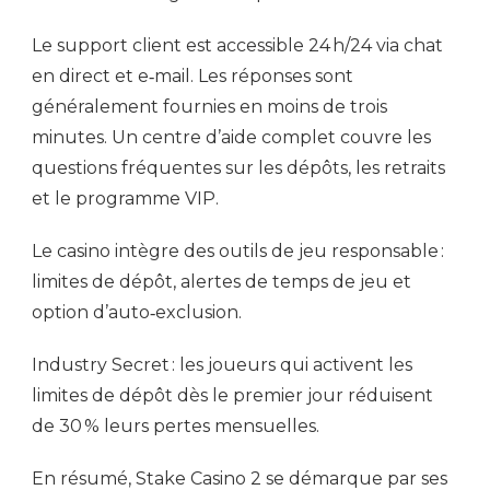
Le support client est accessible 24 h/24 via chat
en direct et e‑mail. Les réponses sont
généralement fournies en moins de trois
minutes. Un centre d’aide complet couvre les
questions fréquentes sur les dépôts, les retraits
et le programme VIP.
Le casino intègre des outils de jeu responsable :
limites de dépôt, alertes de temps de jeu et
option d’auto‑exclusion.
Industry Secret : les joueurs qui activent les
limites de dépôt dès le premier jour réduisent
de 30 % leurs pertes mensuelles.
En résumé, Stake Casino 2 se démarque par ses