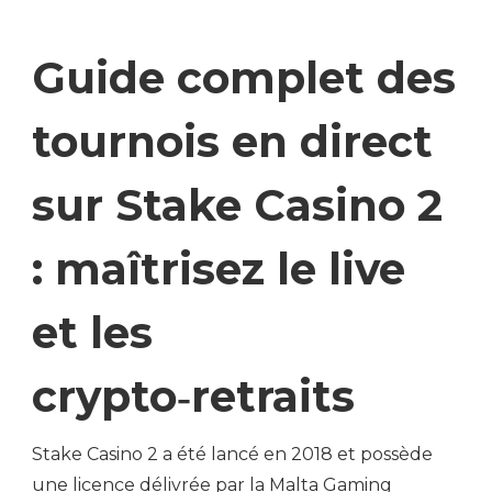
Guide complet des
tournois en direct
sur Stake Casino 2
: maîtrisez le live
et les
crypto‑retraits
Stake Casino 2 a été lancé en 2018 et possède
une licence délivrée par la Malta Gaming