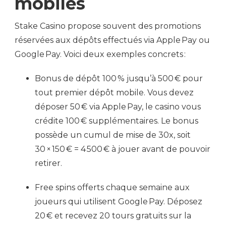
mobiles
Stake Casino propose souvent des promotions
réservées aux dépôts effectués via Apple Pay ou
Google Pay. Voici deux exemples concrets :
Bonus de dépôt 100 % jusqu’à 500 € pour
tout premier dépôt mobile. Vous devez
déposer 50 € via Apple Pay, le casino vous
crédite 100 € supplémentaires. Le bonus
possède un cumul de mise de 30x, soit
30 × 150 € = 4 500 € à jouer avant de pouvoir
retirer.
Free spins offerts chaque semaine aux
joueurs qui utilisent Google Pay. Déposez
20 € et recevez 20 tours gratuits sur la