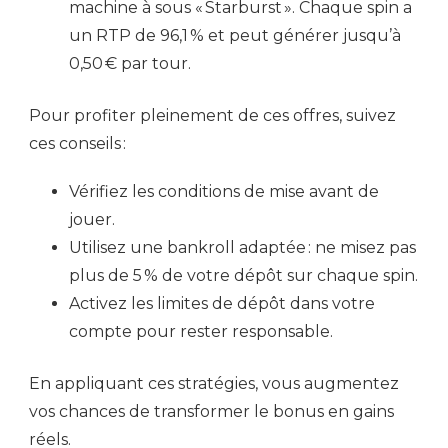
machine à sous « Starburst ». Chaque spin a
un RTP de 96,1 % et peut générer jusqu’à
0,50 € par tour.
Pour profiter pleinement de ces offres, suivez
ces conseils :
Vérifiez les conditions de mise avant de
jouer.
Utilisez une bankroll adaptée : ne misez pas
plus de 5 % de votre dépôt sur chaque spin.
Activez les limites de dépôt dans votre
compte pour rester responsable.
En appliquant ces stratégies, vous augmentez
vos chances de transformer le bonus en gains
réels.