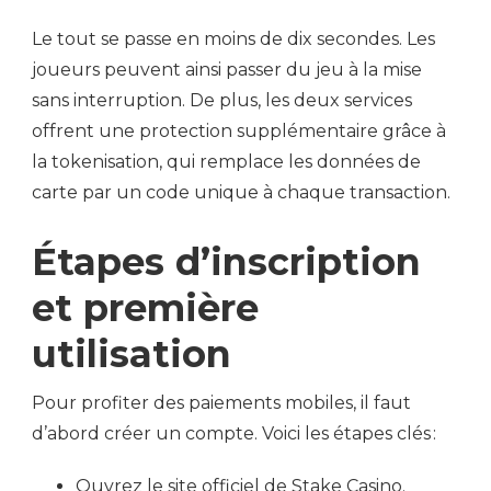
Le tout se passe en moins de dix secondes. Les
joueurs peuvent ainsi passer du jeu à la mise
sans interruption. De plus, les deux services
offrent une protection supplémentaire grâce à
la tokenisation, qui remplace les données de
carte par un code unique à chaque transaction.
Étapes d’inscription
et première
utilisation
Pour profiter des paiements mobiles, il faut
d’abord créer un compte. Voici les étapes clés :
Ouvrez le site officiel de Stake Casino.