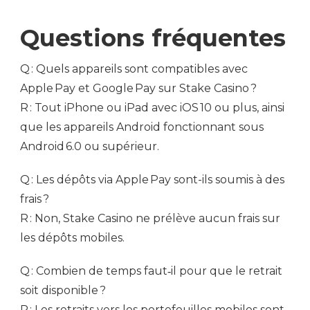
Questions fréquentes
Q : Quels appareils sont compatibles avec
Apple Pay et Google Pay sur Stake Casino ?
R : Tout iPhone ou iPad avec iOS 10 ou plus, ainsi
que les appareils Android fonctionnant sous
Android 6.0 ou supérieur.
Q : Les dépôts via Apple Pay sont-ils soumis à des
frais ?
R : Non, Stake Casino ne prélève aucun frais sur
les dépôts mobiles.
Q : Combien de temps faut‑il pour que le retrait
soit disponible ?
R : Les retraits vers les portefeuilles mobiles sont