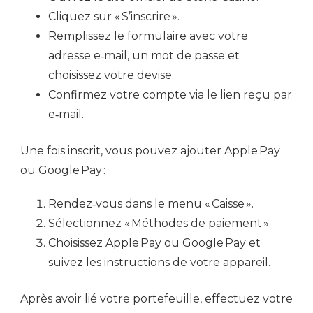
Cliquez sur « S’inscrire ».
Remplissez le formulaire avec votre
adresse e‑mail, un mot de passe et
choisissez votre devise.
Confirmez votre compte via le lien reçu par
e‑mail.
Une fois inscrit, vous pouvez ajouter Apple Pay
ou Google Pay :
Rendez‑vous dans le menu « Caisse ».
Sélectionnez « Méthodes de paiement ».
Choisissez Apple Pay ou Google Pay et
suivez les instructions de votre appareil.
Après avoir lié votre portefeuille, effectuez votre