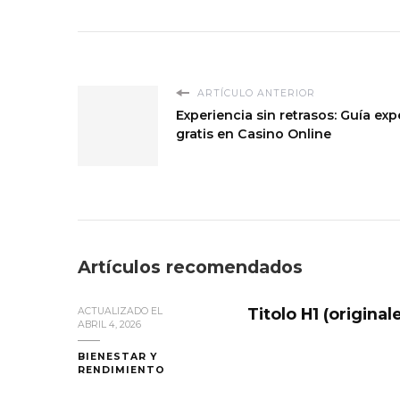
ARTÍCULO ANTERIOR
Experiencia sin retrasos: Guía ex
gratis en Casino Online
Artículos recomendados
Titolo H1 (original
ACTUALIZADO EL
ABRIL 4, 2026
BIENESTAR Y
RENDIMIENTO