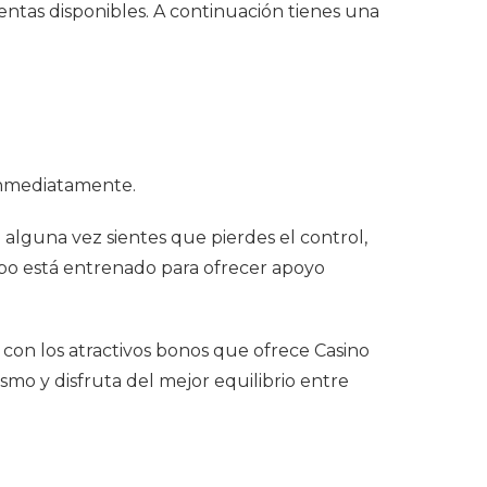
entas disponibles. A continuación tienes una
e inmediatamente.
i alguna vez sientes que pierdes el control,
quipo está entrenado para ofrecer apoyo
con los atractivos bonos que ofrece Casino
mo y disfruta del mejor equilibrio entre