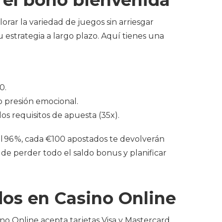
rar la variedad de juegos sin arriesgar
estrategia a largo plazo. Aquí tienes una
0.
ajo presión emocional.
s requisitos de apuesta (35x).
l 96 %, cada €100 apostados te devolverán
de perder todo el saldo bonus y planificar
dos en Casino Online
o Online acepta tarjetas Visa y Mastercard,