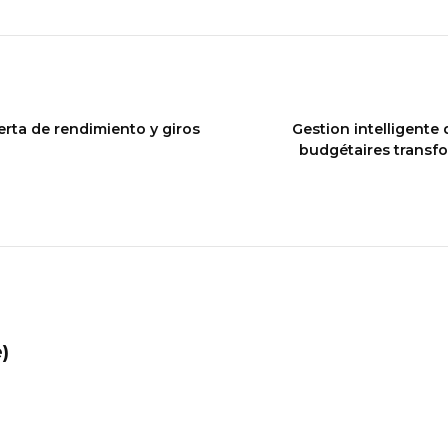
perta de rendimiento y giros
Gestion intelligente 
budgétaires transfo
e)