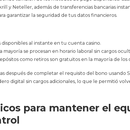
ll y Neteller, además de transferencias bancarias insta
ara garantizar la seguridad de tus datos financieros.
 disponibles al instante en tu cuenta casino.
la mayoría se procesan en horario laboral sin cargos ocult
depósitos como retiros son gratuitos en la mayoría de los 
as después de completar el requisito del bono usando Skri
digital sin cargos adicionales, lo que le permitió volve
icos para mantener el equ
trol