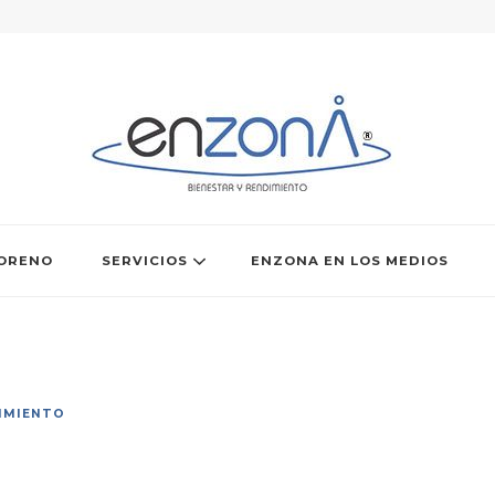
a en Valencia
cialista en alto rendimiento deportivo en Valencia
ORENO
SERVICIOS
ENZONA EN LOS MEDIOS
DIMIENTO