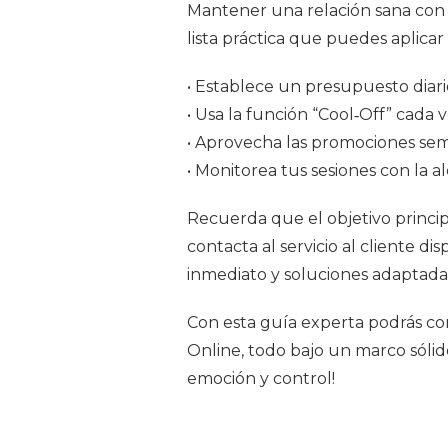
Mantener una relación sana con e
lista práctica que puedes aplicar
• Establece un presupuesto diari
• Usa la función “Cool‑Off” cada
• Aprovecha las promociones sem
• Monitorea tus sesiones con la a
Recuerda que el objetivo principa
contacta al servicio al cliente d
inmediato y soluciones adaptadas
Con esta guía experta podrás com
Online, todo bajo un marco sólid
emoción y control!