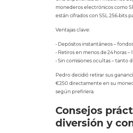
monederos electrónicos como Skri
están cifrados con SSL 256‑bits p
Ventajas clave:
• Depósitos instantáneos – fondos
• Retiros en menos de 24 horas – 
• Sin comisiones ocultas – tanto 
Pedro decidió retirar sus gananci
€250 directamente en su monedero 
según prefiriera.
Consejos práct
diversión y con