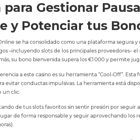
 para Gestionar Pausa
e y Potenciar tus Bon
Online se ha consolidado como una plataforma segura y 
os –incluyendo slots de los principales proveedores– el 
más, su bono bienvenida supera los €1 000 y permite jugar
ferencia a este casino es su herramienta “Cool‑Off”. Esta
a evitar conductas impulsivas. La herramienta está dis
 un clic.
tando de tus slots favoritos sin sentir presión por segu
jugar de forma responsable y seguir aprovechando los re
oras).