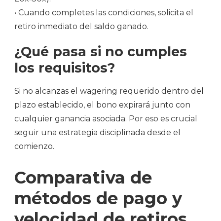
• Cuando completes las condiciones, solicita el
retiro inmediato del saldo ganado.
¿Qué pasa si no cumples
los requisitos?
Si no alcanzas el wagering requerido dentro del
plazo establecido, el bono expirará junto con
cualquier ganancia asociada. Por eso es crucial
seguir una estrategia disciplinada desde el
comienzo.
Comparativa de
métodos de pago y
velocidad de retiros