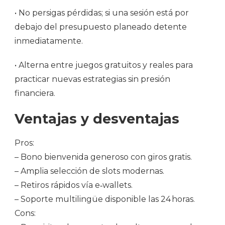
• No persigas pérdidas; si una sesión está por
debajo del presupuesto planeado detente
inmediatamente.
• Alterna entre juegos gratuitos y reales para
practicar nuevas estrategias sin presión
financiera.
Ventajas y desventajas
Pros:
– Bono bienvenida generoso con giros gratis.
– Amplia selección de slots modernas.
– Retiros rápidos vía e‑wallets.
– Soporte multilingüe disponible las 24 horas.
Cons: