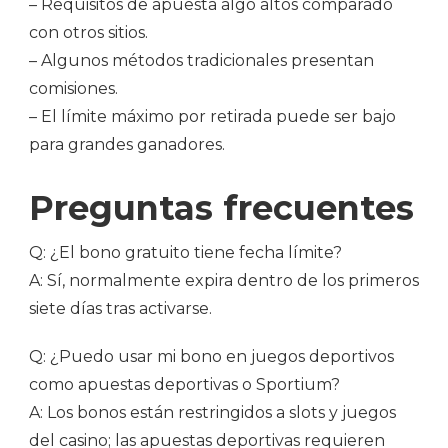
– Requisitos de apuesta algo altos comparado
con otros sitios.
– Algunos métodos tradicionales presentan
comisiones.
– El límite máximo por retirada puede ser bajo
para grandes ganadores.
Preguntas frecuentes
Q: ¿El bono gratuito tiene fecha límite?
A: Sí, normalmente expira dentro de los primeros
siete días tras activarse.
Q: ¿Puedo usar mi bono en juegos deportivos
como apuestas deportivas o Sportium?
A: Los bonos están restringidos a slots y juegos
del casino; las apuestas deportivas requieren