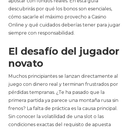
apostar con fondos reales. En esta guía
descubrirás por qué los bonos son esenciales,
cómo sacarle el máximo provecho a Casino
Online y qué cuidados deberías tener para jugar
siempre con responsabilidad.
El desafío del jugador
novato
Muchos principiantes se lanzan directamente al
juego con dinero real y terminan frustrados por
pérdidas tempranas. ¿Te ha pasado que la
primera partida ya parece una montaña rusa sin
frenos? La falta de práctica es la causa principal.
Sin conocer la volatilidad de una slot o las
condiciones exactas del requisito de apuesta