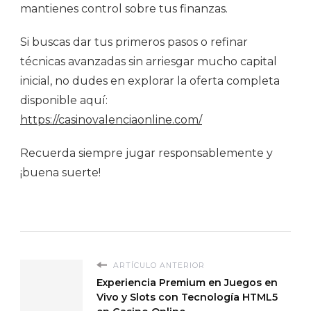
mantienes control sobre tus finanzas.
Si buscas dar tus primeros pasos o refinar
técnicas avanzadas sin arriesgar mucho capital
inicial, no dudes en explorar la oferta completa
disponible aquí:
https://casinovalenciaonline.com/
Recuerda siempre jugar responsablemente y
¡buena suerte!
ARTÍCULO ANTERIOR
Experiencia Premium en Juegos en
Vivo y Slots con Tecnología HTML5