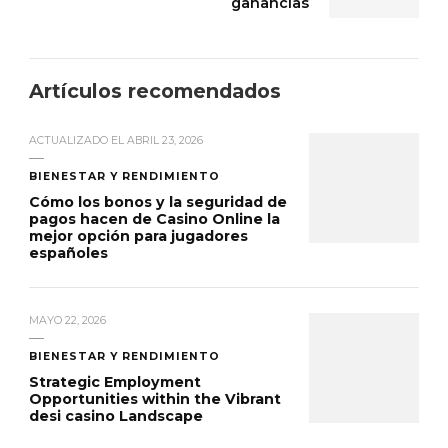
ganancias
Artículos recomendados
ACTUALIZADO EL
ABRIL 23, 2026
BIENESTAR Y RENDIMIENTO
Cómo los bonos y la seguridad de
pagos hacen de Casino Online la
mejor opción para jugadores
españoles
MAYO 22, 2026
BIENESTAR Y RENDIMIENTO
Strategic Employment
Opportunities within the Vibrant
desi casino Landscape