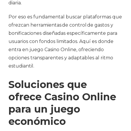
diaria.
Por eso es fundamental buscar plataformas que
ofrezcan herramientas de control de gastos y
bonificaciones diseñadas específicamente para
usuarios con fondos limitados. Aquí es donde
entra en juego Casino Online, ofreciendo
opciones transparentes y adaptables al ritmo
estudiantil.
Soluciones que
ofrece Casino Online
para un juego
económico