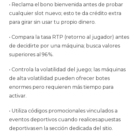
• Reclama el bono bienvenida antes de probar
cualquier slot nuevo; esto te da crédito extra
para girar sin usar tu propio dinero.
• Compara la tasa RTP (retorno al jugador) antes
de decidirte por una máquina; busca valores
superiores al 96 %.
• Controla la volatilidad del juego; las máquinas
de alta volatilidad pueden ofrecer botes
enormes pero requieren más tiempo para
activar.
• Utiliza códigos promocionales vinculados a
eventos deportivos cuando realices apuestas
deportivas en la sección dedicada del sitio.