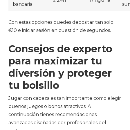
≤ 24h
Ninguna
bancaria
su
Con estas opciones puedes depositar tan solo
€10 e iniciar sesión en cuestión de segundos.
Consejos de experto
para maximizar tu
diversión y proteger
tu bolsillo
Jugar con cabeza es tan importante como elegir
buenos juegos o bonos atractivos. A
continuación tienes recomendaciones
avanzadas diseñadas por profesionales del