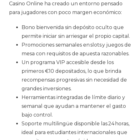
Casino Online ha creado un entorno pensado
para jugadores con poco margen económico:
Bono bienvenida sin depósito oculto que
permite iniciar sin arriesgar el propio capital.
Promociones semanales en slots y juegos de
mesa con requisitos de apuesta razonables.
Un programa VIP accesible desde los
primeros €10 depositados, lo que brinda
recompensas progresivas sin necesidad de
grandes inversiones.
Herramientas integradas de límite diario y
semanal que ayudan a mantener el gasto
bajo control.
Soporte multilingüe disponible las 24 horas,
ideal para estudiantes internacionales que