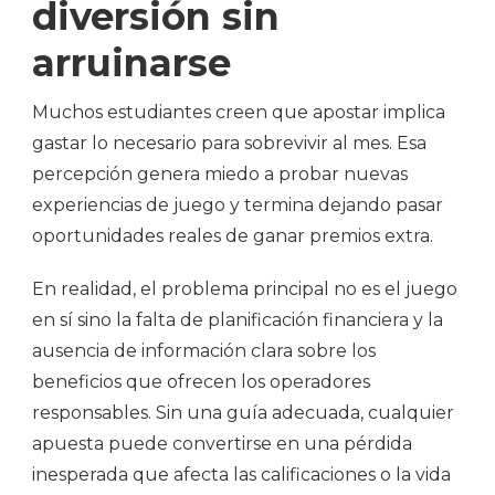
diversión sin
arruinarse
Muchos estudiantes creen que apostar implica
gastar lo necesario para sobrevivir al mes. Esa
percepción genera miedo a probar nuevas
experiencias de juego y termina dejando pasar
oportunidades reales de ganar premios extra.
En realidad, el problema principal no es el juego
en sí sino la falta de planificación financiera y la
ausencia de información clara sobre los
beneficios que ofrecen los operadores
responsables. Sin una guía adecuada, cualquier
apuesta puede convertirse en una pérdida
inesperada que afecta las calificaciones o la vida