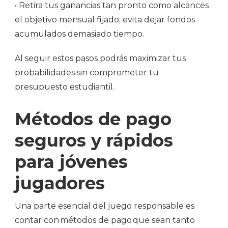
• Retira tus ganancias tan pronto como alcances
el objetivo mensual fijado; evita dejar fondos
acumulados demasiado tiempo.
Al seguir estos pasos podrás maximizar tus
probabilidades sin comprometer tu
presupuesto estudiantil.
Métodos de pago
seguros y rápidos
para jóvenes
jugadores
Una parte esencial del juego responsable es
contar con métodos de pago que sean tanto