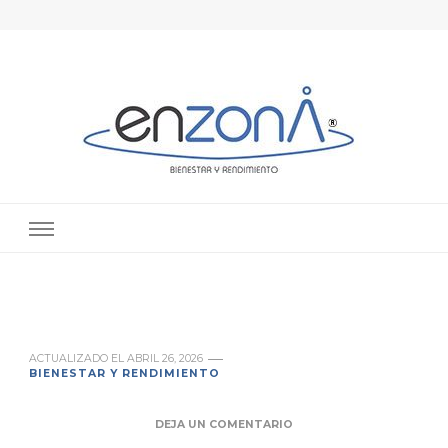
enZona® – Psicología deportiva en
Especialista en psicología del deporte en Valencia. Especialista en
alto rendimiento deportivo en Valencia
Valencia
ACTUALIZADO EL
ABRIL 26, 2026
BIENESTAR Y RENDIMIENTO
DEJA UN COMENTARIO