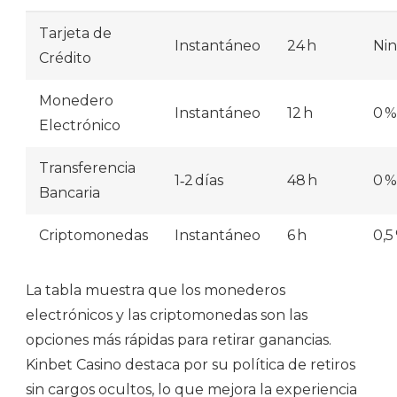
Tarjeta de
Instantáneo
24 h
Ni
Crédito
Monedero
Instantáneo
12 h
0 %
Electrónico
Transferencia
1‑2 días
48 h
0 %
Bancaria
Criptomonedas
Instantáneo
6 h
0,5
La tabla muestra que los monederos
electrónicos y las criptomonedas son las
opciones más rápidas para retirar ganancias.
Kinbet Casino destaca por su política de retiros
sin cargos ocultos, lo que mejora la experiencia