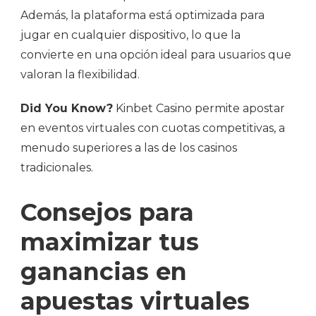
Además, la plataforma está optimizada para
jugar en cualquier dispositivo, lo que la
convierte en una opción ideal para usuarios que
valoran la flexibilidad.
Did You Know?
Kinbet Casino permite apostar
en eventos virtuales con cuotas competitivas, a
menudo superiores a las de los casinos
tradicionales.
Consejos para
maximizar tus
ganancias en
apuestas virtuales