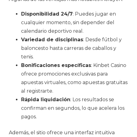
Disponibilidad 24/7
: Puedes jugar en
cualquier momento, sin depender del
calendario deportivo real.
Variedad de disciplinas
: Desde fútbol y
baloncesto hasta carreras de caballos y
tenis.
Bonificaciones específicas
: Kinbet Casino
ofrece promociones exclusivas para
apuestas virtuales, como apuestas gratuitas
al registrarte.
Rápida liquidación
: Los resultados se
confirman en segundos, lo que acelera los
pagos.
Además, el sitio ofrece una interfaz intuitiva