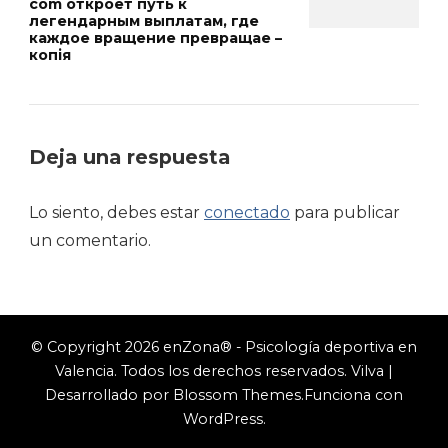
com откроет путь к
легендарным выплатам, где
каждое вращение превращае –
копія
Deja una respuesta
Lo siento, debes estar
conectado
para publicar
un comentario.
© Copyright 2026
enZona® - Psicología deportiva en
Valencia
. Todos los derechos reservados.
Vilva |
Desarrollado por
Blossom Themes
.Funciona con
WordPress
.