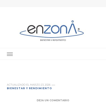
enZona® – Psicología deportiva en
Especialista en psicología del deporte en Valencia. Especialista en
alto rendimiento deportivo en Valencia
Valencia
ACTUALIZADO EL
MARZO 23, 2026
BIENESTAR Y RENDIMIENTO
DEJA UN COMENTARIO