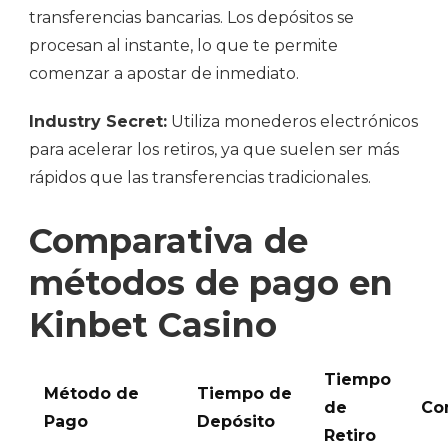
transferencias bancarias. Los depósitos se
procesan al instante, lo que te permite
comenzar a apostar de inmediato.
Industry Secret:
Utiliza monederos electrónicos
para acelerar los retiros, ya que suelen ser más
rápidos que las transferencias tradicionales.
Comparativa de
métodos de pago en
Kinbet Casino
Tiempo
Método de
Tiempo de
de
Co
Pago
Depósito
Retiro